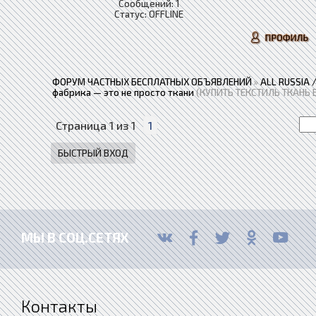
Сообщений:
1
Статус:
OFFLINE
ФОРУМ ЧАСТНЫХ БЕСПЛАТНЫХ ОБЪЯВЛЕНИЙ
»
ALL RUSSIA
фабрика — это не просто ткани
(КУПИТЬ ТЕКСТИЛЬ ТКАНЬ 
Страница
1
из
1
1
МЫ В СОЦ.СЕТЯХ
Контакты