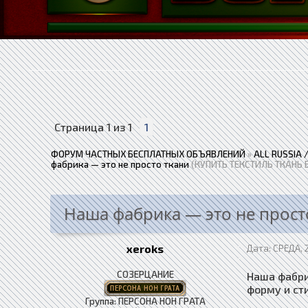
Страница
1
из
1
1
ФОРУМ ЧАСТНЫХ БЕСПЛАТНЫХ ОБЪЯВЛЕНИЙ
»
ALL RUSSIA
фабрика — это не просто ткани
(КУПИТЬ ТЕКСТИЛЬ ТКАНЬ 
Наша фабрика — это не прост
xeroks
Дата: СРЕДА, 
СОЗЕРЦАНИЕ
Наша фабри
форму и ст
Группа: ПЕРСОНА НОН ГРАТА