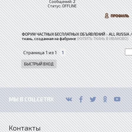
Сообщений:
2
Статус:
OFFLINE
ФОРУМ ЧАСТНЫХ БЕСПЛАТНЫХ ОБЪЯВЛЕНИЙ
»
ALL RUSSIA
ткань, созданная на фабрике
(КУПИТЬ ТКАНЬ В ИВАНОВО)
Страница
1
из
1
1
МЫ В СОЦ.СЕТЯХ
Контакты