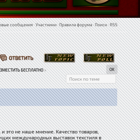
овые сообщения
·
Участники
·
Правила форума
·
Поиск
·
RSS
АЗМЕСТИТЬ БЕСПЛАТНО
»
и это не наше мнение. Качество товаров,
ущих международных выставок текстиля в