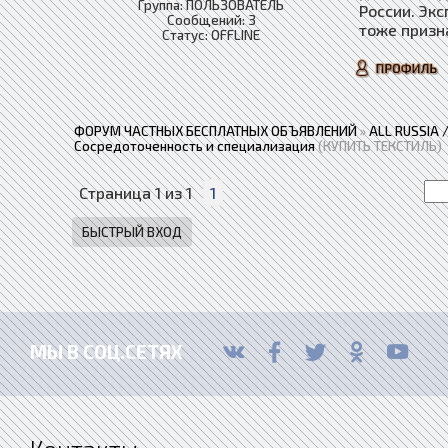
Группа: ПОЛЬЗОВАТЕЛЬ
России. Эк
Сообщений:
3
тоже призн
Статус:
OFFLINE
ФОРУМ ЧАСТНЫХ БЕСПЛАТНЫХ ОБЪЯВЛЕНИЙ
»
ALL RUSSIA
Сосредоточенность и специализация
(КУПИТЬ ТЕКСТИЛЬ)
Страница
1
из
1
1
МЫ В СОЦ.СЕТЯХ