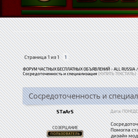
Страница
1
из
1
1
ФОРУМ ЧАСТНЫХ БЕСПЛАТНЫХ ОБЪЯВЛЕНИЙ
»
ALL RUSSIA
Сосредоточенность и специализация
(КУПИТЬ ТЕКСТИЛЬ)
Сосредоточенность и специа
STaArS
Дата: ПОНЕДЕЛ
Сосредоточ
СОЗЕРЦАНИЕ
Помогла ст
дизайн мод