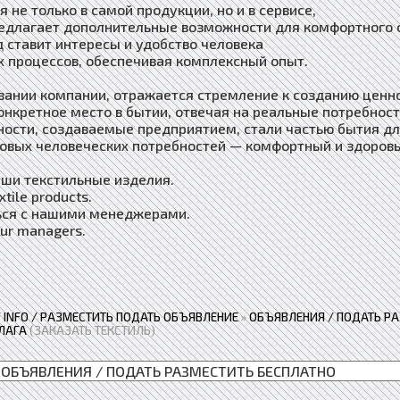
 не только в самой продукции, но и в сервисе,
едлагает дополнительные возможности для комфортного 
д ставит интересы и удобство человека
ех процессов, обеспечивая комплексный опыт.
вании компании, отражается стремление к созданию ценно
онкретное место в бытии, отвечая на реальные потребност
ости, создаваемые предприятием, стали частью бытия дл
зовых человеческих потребностей — комфортный и здоровы
аши текстильные изделия.
xtile products.
ься с нашими менеджерами.
our managers.
 / INFO / РАЗМЕСТИТЬ ПОДАТЬ ОБЪЯВЛЕНИЕ
»
ОБЪЯВЛЕНИЯ / ПОДАТЬ Р
ЛАГА
(ЗАКАЗАТЬ ТЕКСТИЛЬ)