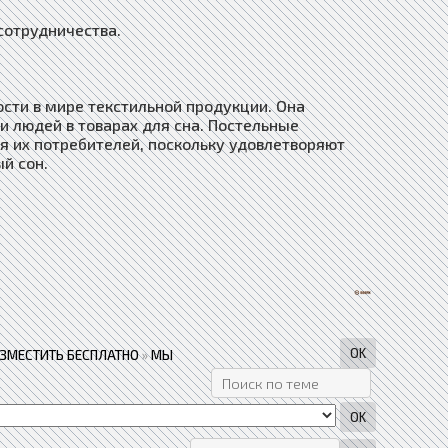
сотрудничества.
сти в мире текстильной продукции. Она
и людей в товарах для сна. Постельные
я их потребителей, поскольку удовлетворяют
й сон.
АЗМЕСТИТЬ БЕСПЛАТНО
»
МЫ