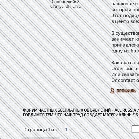
Сообщений:
2
заключается
Статус:
OFFLINE
который пр
Этот подхо
в центр вс
В существо
занимает к
принадлежн
одну из ба
Заказать н
Order our te
Или связат
Or contact 
ФОРУМ ЧАСТНЫХ БЕСПЛАТНЫХ ОБЪЯВЛЕНИЙ
»
ALL RUSSIA
ГОРДИМСЯ ТЕМ, ЧТО НАШ ТРУД СОЗДАЕТ МАТЕРИАЛЬНЫЕ Б
Страница
1
из
1
1