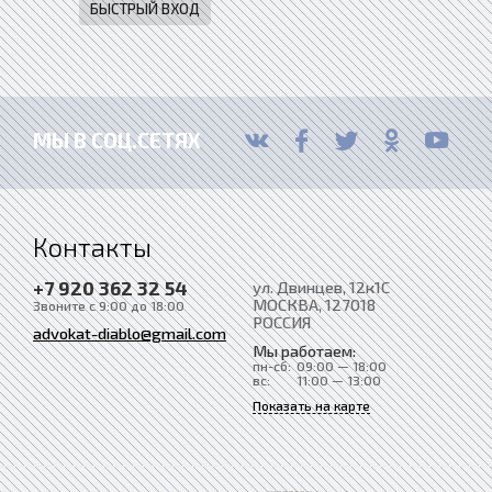
МЫ В СОЦ.СЕТЯХ
Контакты
+7 920 362 32 54
ул. Двинцев, 12к1С
МОСКВА
, 127018
Звоните с 9:00 до 18:00
РОССИЯ
advokat-diablo@gmail.com
Мы работаем:
пн-сб:
09:00 — 18:00
вс:
11:00 — 13:00
Показать на карте