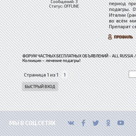
Сообщений:
3
период при
Статус:
OFFLINE
подагры. 0
Италии (ра
во всём ми
Препарат с
ФОРУМ ЧАСТНЫХ БЕСПЛАТНЫХ ОБЪЯВЛЕНИЙ
»
ALL RUSSIA
Колхицин – лечение подагры!
Страница
1
из
1
1
МЫ В СОЦ.СЕТЯХ