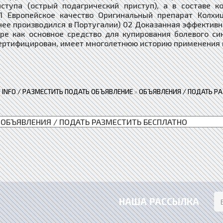
ступа (острый подагрический приступ), а в составе 
1 Европейское качество Оригинальный препарат Колхи
нее производился в Португалии) 02 Доказанная эффектив
ре как основное средство для купирования болевого с
ертифицирован, имеет многолетнюю историю применения и
 / INFO / РАЗМЕСТИТЬ ПОДАТЬ ОБЪЯВЛЕНИЕ
»
ОБЪЯВЛЕНИЯ / ПОДАТЬ Р
НАША РАССЫЛКА