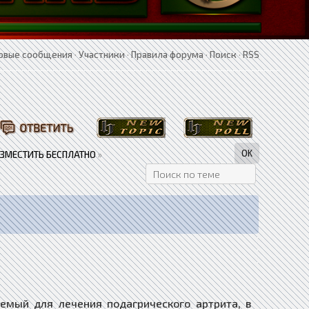
овые сообщения
·
Участники
·
Правила форума
·
Поиск
·
RSS
АЗМЕСТИТЬ БЕСПЛАТНО
»
еняемый для лечения подагрического артрита, в