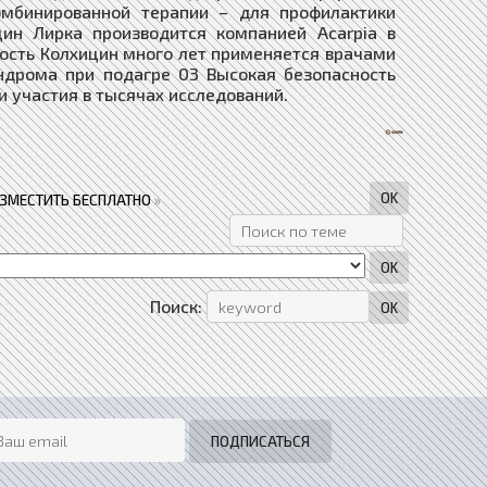
комбинированной терапии – для профилактики
цин Лирка производится компанией Acarpia в
ность Колхицин много лет применяется врачами
индрома при подагре 03 Высокая безопасность
 участия в тысячах исследований.
АЗМЕСТИТЬ БЕСПЛАТНО
»
Поиск: