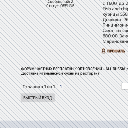
Сообщений:
2
с 11:00 до
Статус:
OFFLINE
Fish and c
курицы 550
Дьявола 7
Пинцимонио
Салат из с
680.00 Зак
Маринованн
ФОРУМ ЧАСТНЫХ БЕСПЛАТНЫХ ОБЪЯВЛЕНИЙ
»
ALL RUSSIA
Доставка итальянской кухни из ресторана
Страница
1
из
1
1