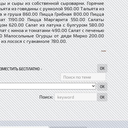
ццы и сыры из собственной сыроварни. Горячие
ьята из говядины с рукколой 960.00 Тальята из
а и груша 860.00 Пицца Грибная 800.00 Пицца
ат 1190.00 Пицца Маргарита 550.00 Салаты
ом 620.00 Салат из латука с булгуром 580.00
лат с киноа и томатами 490.00 Салат с печенью
.00 Малосольные Огурцы от дяди Мирко 200.00
из лосося с гуакамоле 780.00.
АЗМЕСТИТЬ БЕСПЛАТНО
»
Поиск: