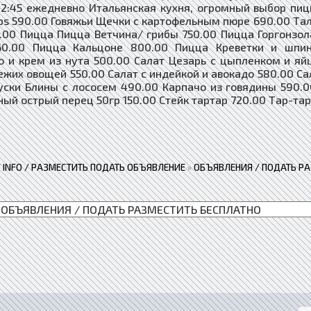
 22:45 ежедневно Итальянская кухня, огромный выбор пи
hips 590.00 Говяжьи Щечки с картофельным пюре 690.00 Тал
.00 Пицца Пицца Ветчина/ грибы 750.00 Пицца Горгонзол
60.00 Пицца Кальцоне 800.00 Пицца Креветки и шпин
 и крем из нута 500.00 Салат Цезарь с цыпленком и яйц
вежих овощей 550.00 Салат с индейкой и авокадо 580.00 Са
уски Блины с лососем 490.00 Карпачо из говядины 590
ый острый перец 50гр 150.00 Стейк тартар 720.00 Тар-тар 
 / INFO / РАЗМЕСТИТЬ ПОДАТЬ ОБЪЯВЛЕНИЕ
»
ОБЪЯВЛЕНИЯ / ПОДАТЬ Р