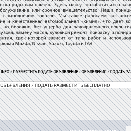
сегда рады вам помочь! Здесь смогут позаботиться о ва
обслуживание или срочное вмешательство. Наши принц
 к выполнению заказов. Мы также работаем как автом
ие и качественная автомобильная «химия», что дает в
, но бережно, без ущерба для лакокрасочного покрыт
кузова, замену масла, кузовной ремонт, покраску и полир
антия, срок которой зависит от типа работ и использ
рками Mazda, Nissan, Suzuki, Toyota и ГАЗ.
 / INFO / РАЗМЕСТИТЬ ПОДАТЬ ОБЪЯВЛЕНИЕ
»
ОБЪЯВЛЕНИЯ / ПОДАТЬ Р