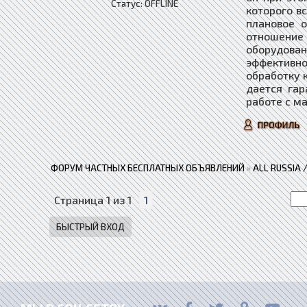
Статус:
OFFLINE
которого в
плановое 
отношение
оборудован
эффективно
обработку 
дается гар
работе с ма
ФОРУМ ЧАСТНЫХ БЕСПЛАТНЫХ ОБЪЯВЛЕНИЙ
»
ALL RUSSIA
Страница
1
из
1
1