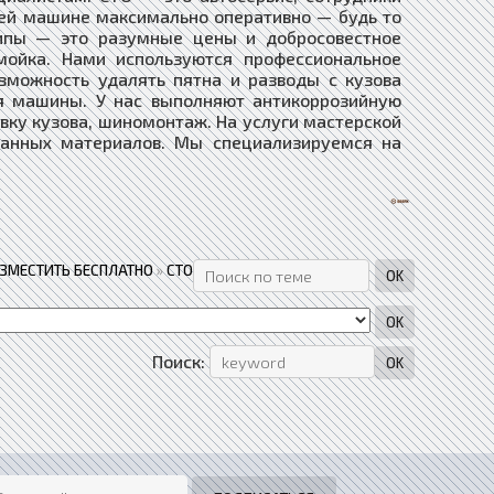
шей машине максимально оперативно — будь то
ипы — это разумные цены и добросовестное
ойка. Нами используются профессиональное
озможность удалять пятна и разводы с кузова
ия машины. У нас выполняют антикоррозийную
овку кузова, шиномонтаж. На услуги мастерской
ованных материалов. Мы специализируемся на
АЗМЕСТИТЬ БЕСПЛАТНО
»
СТО
Поиск: