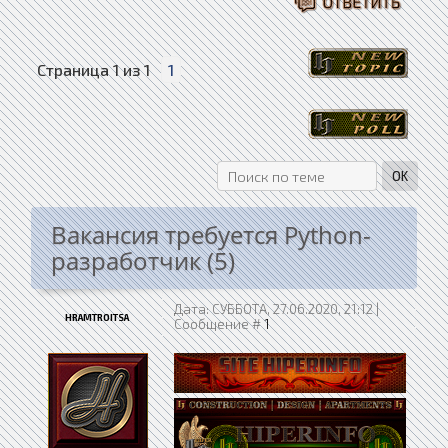
Страница
1
из
1
1
Вакансия требуется Python-
разработчик (5)
Дата: СУББОТА, 27.06.2020, 21:12 |
HRAMTROITSA
Сообщение #
1