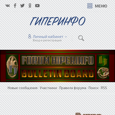
МЕНЮ
ГИПЕРИНФО
Личный кабинет
Вход и регистрация
Новые сообщения
·
Участники
·
Правила форума
·
Поиск
·
RSS