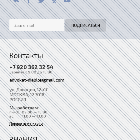
Контакты
+7 920 362 32 54
Звоните с 9:00 до 18:00
advokat-diablo@gmail.com
ул. Двинцев, 12к1С
МОСКВА
, 127018
РОССИЯ
Мы работаем:
пн-сб:
09:00 — 18:00
вс:
11:00 — 13:00
Показать на карте
ЗНАНИЯ