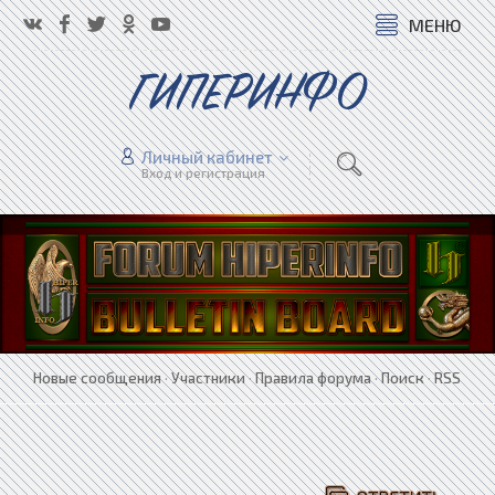
МЕНЮ
ГИПЕРИНФО
Личный кабинет
Вход и регистрация
Новые сообщения
·
Участники
·
Правила форума
·
Поиск
·
RSS