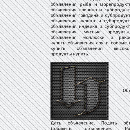
Объяв
Дать объявление, Подать объ
Добавить объявление, Раз