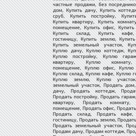
частные продажи, без посреднико
дом, Купить дачу, Купить коттед
сруб, Купить постройку, Купит
Купить квартиру, Купить комнат
помещение, Купить офис, Купить
Купить склад, Купить кафе,
гостиницу, Купить землю, Купить
Купить земельный участок, Ку
Куплю дачу, Куплю коттедж, Куп
Куплю постройку, Куплю гара
квартиру, Куплю комнату
помещение, Куплю офис, Куплю 
Куплю склад, Куплю кафе, Куплю г
Куплю землю, Куплю участок
земельный участок, Продать дом
дачу, Продать коттедж, Прода
Продать постройку, Продать гараж
квартиру, Продать комнату, 
помещение, Продать офис, Продать
Продать склад, Продать кафе,
гостиницу, Продать землю, Продать
Продать земельный участок, Про
Продам дачу, Продам коттедж, Про