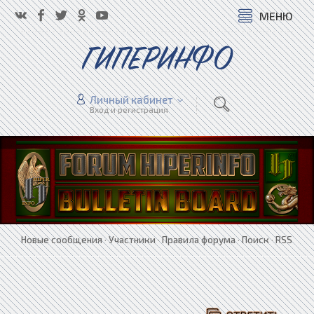
МЕНЮ
ГИПЕРИНФО
Личный кабинет
Вход и регистрация
Новые сообщения
·
Участники
·
Правила форума
·
Поиск
·
RSS