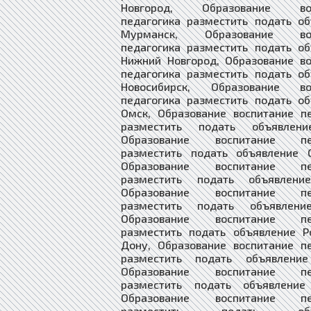
Новгород, Образование вос
педагогика разместить подать о
Мурманск, Образование вос
педагогика разместить подать о
Нижний Новгород, Образование в
педагогика разместить подать о
Новосибирск, Образование во
педагогика разместить подать о
Омск, Образование воспитание п
разместить подать объявлени
Образование воспитание пед
разместить подать объявление О
Образование воспитание пед
разместить подать объявлени
Образование воспитание пед
разместить подать объявлени
Образование воспитание пед
разместить подать объявление Р
Дону, Образование воспитание п
разместить подать объявление
Образование воспитание пед
разместить подать объявление
Образование воспитание пед
разместить подать объя