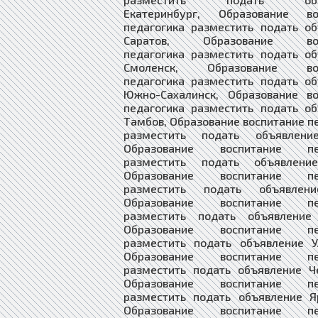
Екатеринбург, Образование во
педагогика разместить подать о
Саратов, Образование вос
педагогика разместить подать о
Смоленск, Образование вос
педагогика разместить подать о
Южно-Сахалинск, Образование во
педагогика разместить подать о
Тамбов, Образование воспитание п
разместить подать объявлени
Образование воспитание пед
разместить подать объявлени
Образование воспитание пед
разместить подать объявлени
Образование воспитание пед
разместить подать объявление
Образование воспитание пед
разместить подать объявление У
Образование воспитание пед
разместить подать объявление Ч
Образование воспитание пед
разместить подать объявление Я
Образование воспитание пед