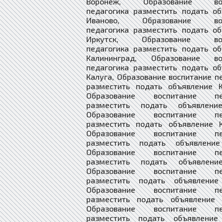
Воронеж, Образование вос
педагогика разместить подать о
Иваново, Образование вос
педагогика разместить подать о
Иркутск, Образование вос
педагогика разместить подать о
Калининград, Образование во
педагогика разместить подать о
Калуга, Образование воспитание п
разместить подать объявление К
Образование воспитание пед
разместить подать объявлени
Образование воспитание пед
разместить подать объявление К
Образование воспитание пед
разместить подать объявление
Образование воспитание пед
разместить подать объявлени
Образование воспитание пед
разместить подать объявление
Образование воспитание пед
разместить подать объявление 
Образование воспитание пед
разместить подать объявление