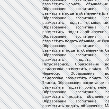
разместить подать объявление
Образование воспитание пед
разместить подать объявление Вла
Образование воспитание пед
разместить подать объявление
Образование воспитание пед
разместить подать объявление 
Образование воспитание пед
разместить подать объявление Йо
Образование воспитание пед
разместить подать объявление С
Образование воспитание пед
разместить подать объя
Петрозаводск, Образование во
педагогика разместить подать о
Черкесск, Образование вос
педагогика разместить подать о
Элиста, Образование воспитание п
разместить подать объявление 
Образование воспитание пед
разместить подать объявлени
Образование воспитание пед
разместить подать объявление М