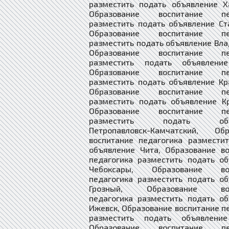
разместить подать объявление Х
Образование воспитание пед
разместить подать объявление Ст
Образование воспитание пед
разместить подать объявление Вла
Образование воспитание пед
разместить подать объявлени
Образование воспитание пед
разместить подать объявление Кр
Образование воспитание пед
разместить подать объявление К
Образование воспитание пед
разместить подать объя
Петропавловск-Камчатский, Обр
воспитание педагогика размести
объявление Чита, Образование в
педагогика разместить подать о
Чебоксары, Образование вос
педагогика разместить подать о
Грозный, Образование вос
педагогика разместить подать о
Ижевск, Образование воспитание п
разместить подать объявлени
Образование воспитание пед