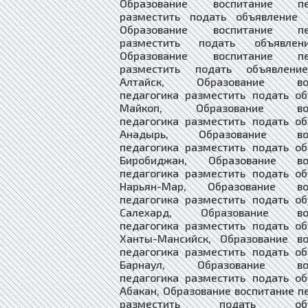
Образование воспитание пед
разместить подать объявление У
Образование воспитание пед
разместить подать объявлен
Образование воспитание пед
разместить подать объявлени
Алтайск, Образование вос
педагогика разместить подать о
Майкоп, Образование вос
педагогика разместить подать о
Анадырь, Образование вос
педагогика разместить подать о
Биробиджан, Образование вос
педагогика разместить подать о
Нарьян-Мар, Образование вос
педагогика разместить подать о
Салехард, Образование вос
педагогика разместить подать о
Ханты-Мансийск, Образование во
педагогика разместить подать о
Барнаул, Образование вос
педагогика разместить подать о
Абакан, Образование воспитание п
разместить подать объя