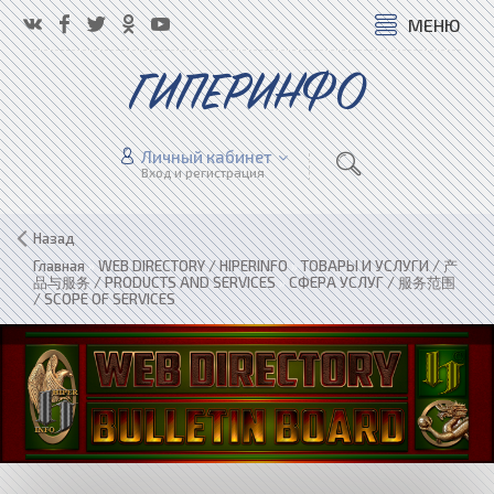
МЕНЮ
ГИПЕРИНФО
Личный кабинет
Вход и регистрация
Назад
Главная
»
WEB DIRECTORY / HIPERINFO
»
ТОВАРЫ И УСЛУГИ / 产
品与服务 / PRODUCTS AND SERVICES
»
СФЕРА УСЛУГ / 服务范围
/ SCOPE OF SERVICES