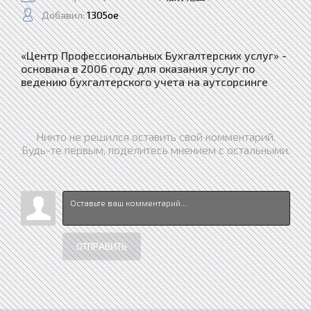
Добавил:
1305oe
«Центр Профессиональных Бухгалтерских услуг» -
основана в 2006 году для оказания услуг по
ведению бухгалтерского учета на аутсорсинге
Никто не решился оставить свой комментарий.
Будь-те первым, поделитесь мнением с остальными.
ОТПРАВИТЬ