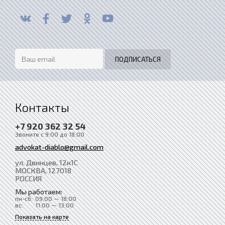
Контакты
+7 920 362 32 54
Звоните с 9:00 до 18:00
advokat-diablo@gmail.com
ул. Двинцев, 12к1С
МОСКВА
, 127018
РОССИЯ
Мы работаем:
пн-сб:
09:00 — 18:00
вс:
11:00 — 13:00
Показать на карте