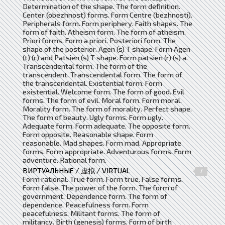
Determination of the shape. The form definition.
Center (obezhnost) forms. Form Centre (bezhnosti).
Peripherals form. Form periphery. Faith shapes. The
form of faith. Atheism form. The form of atheism.
Priori forms. Form a priori. Posteriori form. The
shape of the posterior. Agen (s) T shape. Form Agen
(t) (c) and Patsien (s) T shape. Form patsien (r) (s) a.
Transcendental form. The form of the
transcendent. Transcendental form. The form of
the transcendental. Existential form. Form
existential. Welcome form. The form of good. Evil
forms. The form of evil. Moral form. Form moral.
Morality form. The form of morality. Perfect shape.
The form of beauty. Ugly forms. Form ugly.
Adequate form. Form adequate. The opposite form.
Form opposite. Reasonable shape. Form
reasonable. Mad shapes. Form mad. Appropriate
forms. Form appropriate. Adventurous forms. Form
adventure. Rational form.
ВИРТУАЛЬНЫЕ / 虚拟 / VIRTUAL
7
Form rational. True form. Form true. False forms.
Form false. The power of the form. The form of
government. Dependence form. The form of
dependence. Peacefulness form. Form
peacefulness. Militant forms. The form of
militancy. Birth (genesis) forms. Form of birth