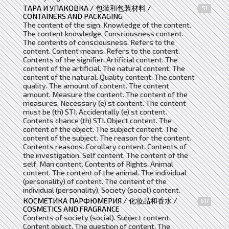
ТАРА И УПАКОВКА / 包装和包装材料 /
51
CONTAINERS AND PACKAGING
The content of the sign. Knowledge of the content.
The content knowledge. Consciousness content.
The contents of consciousness. Refers to the
content. Content means. Refers to the content.
Contents of the signifier. Artificial content. The
content of the artificial. The natural content. The
content of the natural. Quality content. The content
quality. The amount of content. The content
amount. Measure the content. The content of the
measures. Necessary (e) st content. The content
must be (th) STI. Accidentally (e) st content.
Contents chance (th) STI. Object content. The
content of the object. The subject content. The
content of the subject. The reason for the content.
Contents reasons. Corollary content. Contents of
the investigation. Self content. The content of the
self. Man content. Contents of Rights. Animal
content. The content of the animal. The individual
(personality) of content. The content of the
individual (personality). Society (social) content.
КОСМЕТИКА ПАРФЮМЕРИЯ / 化妆品和香水 /
617
COSMETICS AND FRAGRANCE
Contents of society (social). Subject content.
Content object. The question of content. The