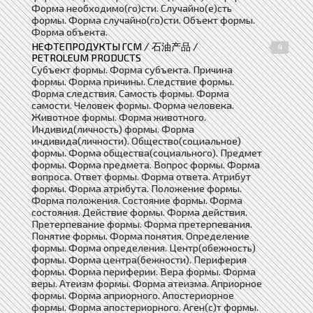
Форма необходимо(го)сти. Случайно(е)сть
формы. Форма случайно(го)сти. Объект формы.
Форма объекта.
НЕФТЕПРОДУКТЫ ГСМ / 石油产品 /
4
PETROLEUM PRODUCTS
Субъект формы. Форма субъекта. Причина
формы. Форма причины. Следствие формы.
Форма следствия. Самость формы. Форма
самости. Человек формы. Форма человека.
Животное формы. Форма животного.
Индивид(личность) формы. Форма
индивида(личности). Общество(социальное)
формы. Форма общества(социального). Предмет
формы. Форма предмета. Вопрос формы. Форма
вопроса. Ответ формы. Форма ответа. Атрибут
формы. Форма атрибута. Положение формы.
Форма положения. Состояние формы. Форма
состояния. Действие формы. Форма действия.
Претерпевание формы. Форма претерпевания.
Понятие формы. Форма понятия. Определение
формы. Форма определения. Центр(обежность)
формы. Форма центра(бежности). Периферия
формы. Форма периферии. Вера формы. Форма
веры. Атеизм формы. Форма атеизма. Априорное
формы. Форма априорного. Апостериорное
формы. Форма апостериорного. Аген(с)т формы.