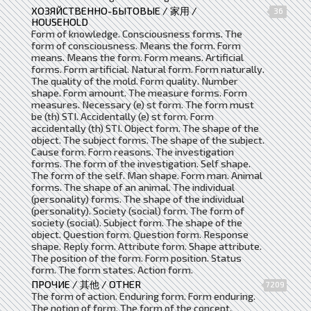
ХОЗЯЙСТВЕННО-БЫТОВЫЕ / 家用 /
36
HOUSEHOLD
Form of knowledge. Consciousness forms. The
form of consciousness. Means the form. Form
means. Means the form. Form means. Artificial
forms. Form artificial. Natural form. Form naturally.
The quality of the mold. Form quality. Number
shape. Form amount. The measure forms. Form
measures. Necessary (e) st form. The form must
be (th) STI. Accidentally (e) st form. Form
accidentally (th) STI. Object form. The shape of the
object. The subject forms. The shape of the subject.
Cause form. Form reasons. The investigation
forms. The form of the investigation. Self shape.
The form of the self. Man shape. Form man. Animal
forms. The shape of an animal. The individual
(personality) forms. The shape of the individual
(personality). Society (social) form. The form of
society (social). Subject form. The shape of the
object. Question form. Question form. Response
shape. Reply form. Attribute form. Shape attribute.
The position of the form. Form position. Status
form. The form states. Action form.
ПРОЧИЕ / 其他 / OTHER
7209
The form of action. Enduring form. Form enduring.
The notion of form. The form of the concept.