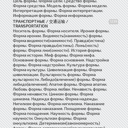
Цель формы. Форма цели. Средство формы.
Форма средства. Модель формы. Форма модели.
Интерпретация формы. Форма интерпретации.
Информация формы. Форма информации.
ТРАНСПОРТНЫЕ / 交通运输 /
1239
TRANSPORTATION
Носитель формы. Форма носителя. Ирония формы.
Форма иронии. Видимость(кажимость) формы.
Форма видимости(кажимости). Правда(истина)
формы. Форма правды(истины). Ложь(ность)
формы. Форма лжи(ожности). История формы.
Форма истории. Миф формы. Форма мифа.
Основание формы. Форма основания. Надстройка
формы. Форма надстройки. Культура формы.
Форма культуры. Цивилизация формы. Форма
цивилизации. Вульгарность формы. Форма
вульгарности. Либидо(влечение) формы. Форма
либидо(влечения). Апатия формы. Форма апатии.
Любовь формы. Форма любви. Ненависть формы.
Форма ненависти. Цинизм формы. Форма
цинизма. Надежда формы. Форма надежды.
Нигилизм формы. Форма нигилизма. Наказание
формы. Форма наказания. Поощрение формы.
Форма поощрения. Научность формы. Форма
научности. Оккультизм формы. Форма
оккультизма. Детерминизм(закономерность)
формы. Форма детерминизма(закономерности).