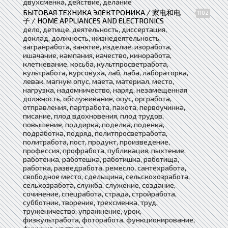
двухсменка, действие, делание
БЫТОВАЯ ТЕХНИКА ЭЛЕКТРОНИКА / 家电和电
1102
子 / HOME APPLIANCES AND ELECTRONICS
дело, детище, деятельность, диссертация,
доклад, должность, жизнедеятельность,
загранработа, занятие, изделие, изоработа,
ишачание, кампания, качество, киноработа,
клетневание, косьба, культпросветработа,
культработа, курсовуха, лаб, лаба, лабораторка,
левак, магнум опус, маета, материал, место,
нагрузка, надомничество, наряд, незамещенная
должность, обслуживание, опус, оргработа,
отправления, партработа, пахота, первоучинка,
писание, плод вдохновения, плод трудов,
повышение, поддирка, поделка, поденка,
подработка, подряд, политпросветработа,
политработа, пост, продукт, произведение,
профессия, профработа, публикация, пыхтение,
работенка, работешка, работишка, работища,
работка, разведработа, ремесло, сантехработа,
свободное место, сдельщина, сельскохозработа,
сельхозработа, служба, служение, создание,
сочинение, спецработа, страда, стройработа,
субботник, творение, трехсменка, труд,
труженичество, упражнение, урок,
физкультработа, фоторабота, функционирование,