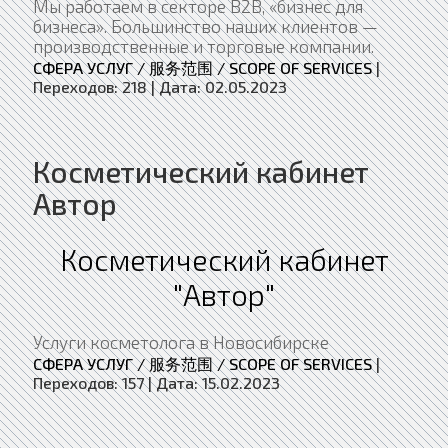
Мы работаем в секторе В2В, «бизнес для
бизнеса». Большинство наших клиентов —
производственные и торговые компании.
СФЕРА УСЛУГ / 服务范围 / SCOPE OF SERVICES
|
Переходов:
218
|
Дата:
02.05.2023
Косметический кабинет
Автор
Косметический кабинет
"Автор"
Услуги косметолога в Новосибирске
СФЕРА УСЛУГ / 服务范围 / SCOPE OF SERVICES
|
Переходов:
157
|
Дата:
15.02.2023