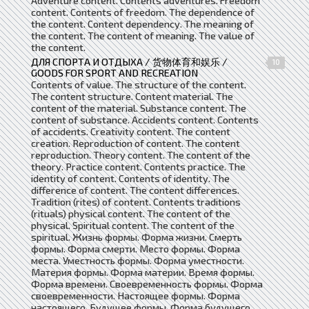
Adventure content. Contents adventures. Freedom
content. Contents of freedom. The dependence of
the content. Content dependency. The meaning of
the content. The content of meaning. The value of
the content.
ДЛЯ СПОРТА И ОТДЫХА / 货物体育和娱乐 /
10
GOODS FOR SPORT AND RECREATION
Contents of value. The structure of the content.
The content structure. Content material. The
content of the material. Substance content. The
content of substance. Accidents content. Contents
of accidents. Creativity content. The content
creation. Reproduction of content. The content
reproduction. Theory content. The content of the
theory. Practice content. Contents practice. The
identity of content. Contents of identity. The
difference of content. The content differences.
Tradition (rites) of content. Contents traditions
(rituals) physical content. The content of the
physical. Spiritual content. The content of the
spiritual. Жизнь формы. Форма жизни. Смерть
формы. Форма смерти. Место формы. Форма
места. Уместность формы. Форма уместности.
Материя формы. Форма материи. Время формы.
Форма времени. Своевременность формы. Форма
своевременности. Настоящее формы. Форма
настоящего. Будущее формы. Форма будущего.