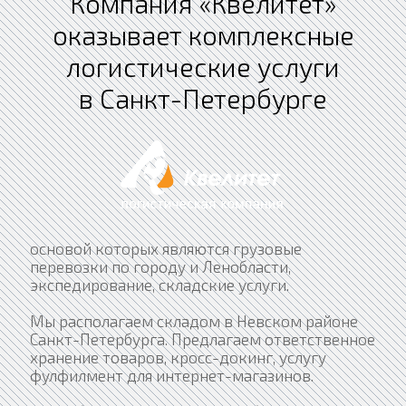
Компания «Квелитет»
оказывает комплексные
логистические услуги
в Санкт-Петербурге
основой которых являются грузовые
перевозки по городу и Ленобласти,
экспедирование, складские услуги.
Мы располагаем складом в Невском районе
Санкт-Петербурга. Предлагаем ответственное
хранение товаров, кросс-докинг, услугу
фулфилмент для интернет-магазинов.