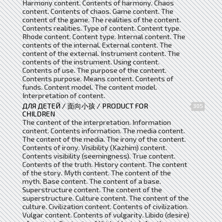
Harmony content. Contents of harmony. Chaos
content. Contents of chaos. Game content. The
content of the game. The realities of the content.
Contents realities. Type of content. Content type.
Rhode content. Content type. Internal content. The
contents of the internal. External content. The
content of the external. Instrument content. The
contents of the instrument. Using content.
Contents of use. The purpose of the content.
Contents purpose. Means content. Contents of
funds. Content model. The content model.
Interpretation of content.
ДЛЯ ДЕТЕЙ / 面向小孩 / PRODUCT FOR
305
CHILDREN
The content of the interpretation. Information
content. Contents information. The media content.
The content of the media. The irony of the content.
Contents of irony. Visibility (Kazhim) content.
Contents visibility (seemingness). True content.
Contents of the truth. History content. The content
of the story. Myth content. The content of the
myth. Base content. The content of a base.
Superstructure content. The content of the
superstructure. Culture content. The content of the
culture. Civilization content. Contents of civilization.
Vulgar content. Contents of vulgarity. Libido (desire)