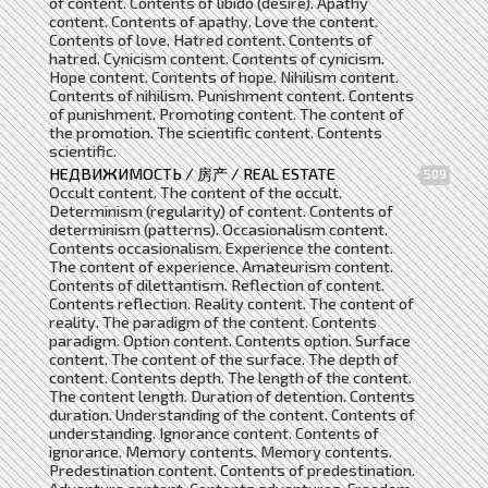
of content. Contents of libido (desire). Apathy
content. Contents of apathy. Love the content.
Contents of love. Hatred content. Contents of
hatred. Cynicism content. Contents of cynicism.
Hope content. Contents of hope. Nihilism content.
Contents of nihilism. Punishment content. Contents
of punishment. Promoting content. The content of
the promotion. The scientific content. Contents
scientific.
НЕДВИЖИМОСТЬ / 房产 / REAL ESTATE
509
Occult content. The content of the occult.
Determinism (regularity) of content. Contents of
determinism (patterns). Occasionalism content.
Contents occasionalism. Experience the content.
The content of experience. Amateurism content.
Contents of dilettantism. Reflection of content.
Contents reflection. Reality content. The content of
reality. The paradigm of the content. Contents
paradigm. Option content. Contents option. Surface
content. The content of the surface. The depth of
content. Contents depth. The length of the content.
The content length. Duration of detention. Contents
duration. Understanding of the content. Contents of
understanding. Ignorance content. Contents of
ignorance. Memory contents. Memory contents.
Predestination content. Contents of predestination.