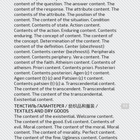
content of the question. The answer content. The
content of the response. The attribute content. The
contents of the attribute. The position of the
content. The content of the situation. Condition
content. Contents of state. Action content.
Contents of the action. Enduring content. Contents
enduring. The concept of content. The content of
the concept. Determination of the content. The
content of the definition. Center (obezhnost)
content. Contents center (bezhnosti). Peripherals
content. Contents periphery. Vera content. The
content of the faith. Atheism content. Contents of
atheism. Priori content. Contents priori. Posteriori
content. Contents posteriori. Agen (c) t content.
Agen content (t) (c) and Patsien (c) t content.
Contents patsien (t) (c) a. Transcendental content.
The content of the transcendent. Transcendental
content. The content of the transcendental.
Existential content.
ТЕКСТИЛЬ ГАЛАНТЕРЕЯ / 纺织品和服装 /
113
TEXTILES AND DRY GOODS
The content of the existential. Welcome content.
The content of the good. Evil content. Contents of
evil. Moral content. The content of the moral. Moral
content. The content of morality. Perfect content.
The content of the fine. Ugliness content. Contents