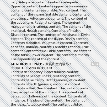
ugly. Adequate content. Contents adequate.
Opposite content. Contents opposite. Reasonable
content. Contents reasonable. Mad content. The
content of the insane. Suitable content. Contents of
expediency. Adventurous content. The content of
the adventure. Rational content. The content
management. Irrational content. The content of the
irrational. Health content. Contents of health.
Disease content. The content of the disease. Divine
content. The content of the divine. Devil's content.
Contents diabolical. Voluptuous content. Contents
of sense. Rational content. Contents rational. True
content. Contents true. False contents. The content
of the false. Power content. The content authority.
The dependence of the content.
МЕБЕЛЬ ИНТЕРЬЕР / 家具和室内装饰 /
1234
FURNITURE AND INTERIOR
Content dependency. Peacefulness content.
Contents of peacefulness. Militancy content.
Contents of militancy. Birth (genesis) of content.
Contents of birth (genesis) volitional content.
Contents willed. Need content. The content needs.
The perception of the content. The contents of
perception. Influence of the content. Contents of
influence. The idea of ​​the content. The content of
the ideas. Actual content. The content validity.