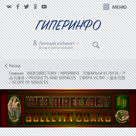
МЕНЮ
ГИПЕРИНФО
Личный кабинет
Вход и регистрация
Назад
Главная
»
WEB DIRECTORY / HIPERINFO
»
ТОВАРЫ И УСЛУГИ / 产
品与服务 / PRODUCTS AND SERVICES
»
СФЕРА УСЛУГ / 服务范围
/ SCOPE OF SERVICES