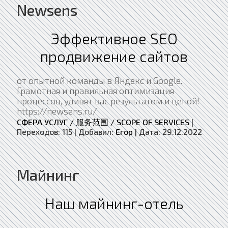
Newsens
Эффективное SEO
продвижение сайтов
от опытной команды в Яндекс и Google.
Грамотная и правильная оптимизация
процессов, удивят вас результатом и ценой!
https://newsens.ru/
СФЕРА УСЛУГ / 服务范围 / SCOPE OF SERVICES
|
Переходов:
115
|
Добавил:
Егор
|
Дата:
29.12.2022
Майнинг
Наш майнинг-отель