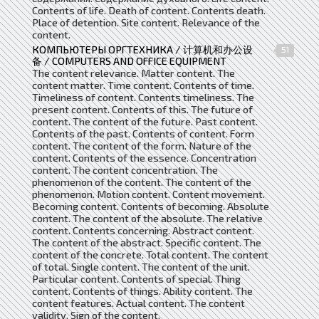
Contents of life. Death of content. Contents death.
Place of detention. Site content. Relevance of the
content.
КОМПЬЮТЕРЫ ОРГТЕХНИКА / 计算机和办公设
51
备 / COMPUTERS AND OFFICE EQUIPMENT
The content relevance. Matter content. The
content matter. Time content. Contents of time.
Timeliness of content. Contents timeliness. The
present content. Contents of this. The future of
content. The content of the future. Past content.
Contents of the past. Contents of content. Form
content. The content of the form. Nature of the
content. Contents of the essence. Concentration
content. The content concentration. The
phenomenon of the content. The content of the
phenomenon. Motion content. Content movement.
Becoming content. Contents of becoming. Absolute
content. The content of the absolute. The relative
content. Contents concerning. Abstract content.
The content of the abstract. Specific content. The
content of the concrete. Total content. The content
of total. Single content. The content of the unit.
Particular content. Contents of special. Thing
content. Contents of things. Ability content. The
content features. Actual content. The content
validity. Sign of the content.