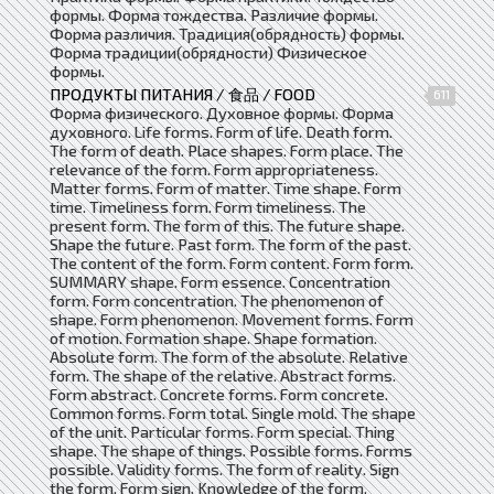
формы. Форма тождества. Различие формы.
Форма различия. Традиция(обрядность) формы.
Форма традиции(обрядности) Физическое
формы.
ПРОДУКТЫ ПИТАНИЯ / 食品 / FOOD
611
Форма физического. Духовное формы. Форма
духовного. Life forms. Form of life. Death form.
The form of death. Place shapes. Form place. The
relevance of the form. Form appropriateness.
Matter forms. Form of matter. Time shape. Form
time. Timeliness form. Form timeliness. The
present form. The form of this. The future shape.
Shape the future. Past form. The form of the past.
The content of the form. Form content. Form form.
SUMMARY shape. Form essence. Concentration
form. Form concentration. The phenomenon of
shape. Form phenomenon. Movement forms. Form
of motion. Formation shape. Shape formation.
Absolute form. The form of the absolute. Relative
form. The shape of the relative. Abstract forms.
Form abstract. Concrete forms. Form concrete.
Common forms. Form total. Single mold. The shape
of the unit. Particular forms. Form special. Thing
shape. The shape of things. Possible forms. Forms
possible. Validity forms. The form of reality. Sign
the form. Form sign. Knowledge of the form.