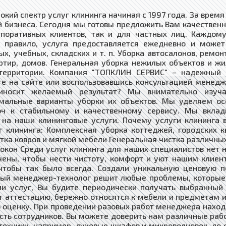
кий спектр услуг клининга начиная с 1997 года. За врем
й бизнеса. Сегодня мы готовы предложить Вам качественн
рпоративных клиентов, так и для частных лиц. Каждом
ак правило, услуга предоставляется ежедневно и може
х, учебных, складских и т. п. Уборка автосалонов, ремон
ртир, домов. Генеральная уборка нежилых объектов и ж
 территории. Компания "ТОПКЛИН СЕРВИС" – надежный п
 на сайте или воспользовавшись консультацией менедж
риносит желаемый результат? Мы внимательно изуч
мальные варианты уборки их объектов. Мы уделяем ос
ч к стабильному и качественному сервису. Мы вкла
 на наши клининговые услуги. Почему услуги клининга 
 клининга: Комплексная уборка коттеджей, городских 
ка ковров и мягкой мебели Генеральная чистка различных
окон Среди услуг клининга для наших специалистов нет 
ены, чтобы нести чистоту, комфорт и уют нашим клиен
чтобы так было всегда. Создали уникальную ценовую п
ный менеджер-технолог решит любые проблемы, которые 
ии услуг, Вы будите периодически получать выбранный 
т аттестацию, бережно относятся к мебели и предметам и
оценку. При проведении разовых работ менеджера находи
ость сотрудников. Вы можете доверить нам различные ра
техники, например, духовые шкафов и микроволновок, до 