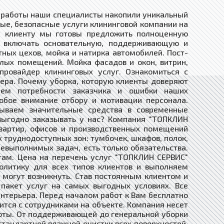
я работы наши специалисты накопили уникальный
ые, безопасные услуги клининговой компании на
у клиенту мы готовы предложить полноценную
т включать основательную, поддерживающую и
тных цехов, мойка и натирка автомобилей. Пост-
илых помещений. Мойка фасадов и окон, витрин,
ровайдер клининговых услуг. Ознакомиться с
ера. Почему уборка, которую клиенты доверяют
аем потребности заказчика и ошибки наших
обое внимание отбору и мотивации персонала.
дываем значительные средства в современные
выгодно заказывать у нас? Компания "ТОПКЛИН
квартир, офисов и производственных помещений
 труднодоступных зон: тумбочек, шкафов, полок,
невыполнимых задач, есть только обязательства.
там. Цена на перечень услуг "ТОПКЛИН СЕРВИС"
олитику для всех типов клиентов и выполняем
могут возникнуть. Став постоянным клиентом и
пакет услуг на самых выгодных условиях. Все
нтерьера. Перед началом работ к Вам бесплатно
тся с сотрудниками на объекте. Компания несет
боты. От поддерживающей до генеральной уборки
стандартной влажной очистки всех поверхностей.