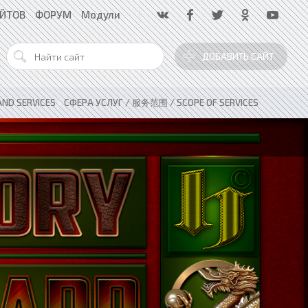
АЙТОВ
ФОРУМ
Модули
ДОБАВИТЬ САЙТ
ND SERVICES
»
СФЕРА УСЛУГ / 服务范围 / SCOPE OF SERVICES