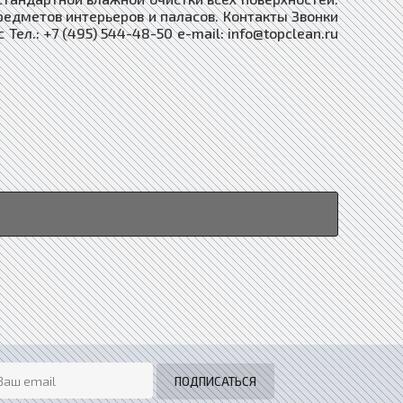
редметов интерьеров и паласов. Контакты Звонки
Тел.: +7 (495) 544-48-50 e-mail: info@topclean.ru