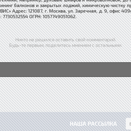
ининг балконов и закрытых лоджий, химическую чистку п
 Адрес: 121087, г. Москва, ул. Заречная, д. 9, офис 409с 
 7730532554 ОГРН: 1057749051062.
Никто не решился оставить свой комментарий.
Будь-те первым, поделитесь мнением с остальными.
НАША РАССЫЛКА