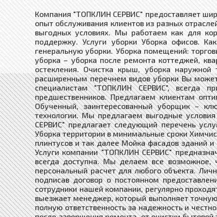
Компания "ТОПКЛИН СЕРВИС" предоставляет широ
опыт обслуживания клиентов из разных отрасле
выгодных условиях. Мы работаем как для ко
поддержку. Услуги уборки Уборка офисов. К
генеральную уборки. Уборка помещений: торговы
уборка – уборка после ремонта коттеджей, ква
остекления. Очистка крыш, уборка наружной
расширенным перечнем видов уборки Вы можете
специалистам "ТОПКЛИН СЕРВИС", всегда п
предшественников. Предлагаем клиентам опти
Обученный, заинтересованный уборщик – клю
технологии. Мы предлагаем выгодные условия
СЕРВИС" предлагает следующий перечень услуг
Уборка территории в минимальные сроки Химчист
плинтусов и так далее Мойка фасадов зданий и 
Услуги компании "ТОПКЛИН СЕРВИС" предназнач
всегда доступна. Мы делаем все возможное, 
персональный расчет для любого объекта. Лич
подписав договор о постоянном предоставлен
сотрудники нашей компании, регулярно проходя
выезжает менеджер, который выполняет точную 
полную ответственность за надежность и честн
после завершения ремонта, от очистки бытовой 