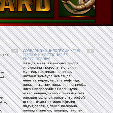
СЛОВАРИ ЭНЦИКЛОПЕДИИ / 字典
17
3
和百科全书 / DICTIONARIES
lleda,
ENCYCLOPEDIAS
,
метида, минерва, мириам, мирра,
мнемозина, модестия, монахиня,
мустель, навзикая, навсикая,
na,
наталия, немауса, немезида,
lla,
ненетта, нерей, нефела, нефтида,
ника, никта, ним, нина, нинина, ниоба,
ниса, новороссийск, нолли, нува,
огайо, океана, оклло, олимпия, ольга,
оппавия, орленок, орнамента, орфей,
or
остара, отила, оттилия, офелия,
try,
падуя, палатия, палес, пализана,
паллада, пальма, пандора, панопея,
,