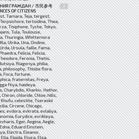
НИЯ ГРАЖДАН / 市民参考
2
NCES OF CITIZENS
st, Tamara, Teja, tergest,
Terpsichore, tertsidina, Thea,
irza, Tisiphone, Tyche, Tokyo,
ojans, Tula, Toulouse,
a, Thuringia, Whittemora
lla, Ulrika, Una, Ondine,
Urda, Ursula, faille, Fama,
haedra, Felicia, Felicia,
heodore, Feronia, Thetis,
dutsiya, filagoriya, philia,
, philosophy, Thisbe flora,
a, Foca, fortune,
hica, fraternitas, Freya,
igga ftiya, haideya,
, Charybdis, Kharkiv, Hathor,
, Chiron, chloride, Chloe, hills,
 Khufu, celestite, Tseraskii
ilia, Circene, Chicago,
es, evdora, evkrata, evlaliya,
unomia, Eurydice, evrikleya,
evharis, Eger, Aegina, Aegle,
Edna, Eduard Einstein,
ya, Electra, Eleanor,
Ella, Elpida, Elvira, Elsa,