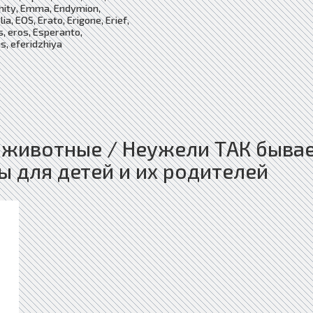
Amity, Emma, Endymion,
ia, EOS, Erato, Erigone, Erief,
s, eros, Esperanto,
s, eferidzhiya
 животные / Неужели ТАК быва
ы для детей и их родителей