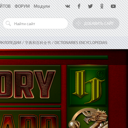
АЙТОВ
ФОРУМ
Модули
ДОБАВИТЬ САЙТ
ИКЛОПЕДИИ / 字典和百科全书 / DICTIONARIES ENCYCLOPEDIAS