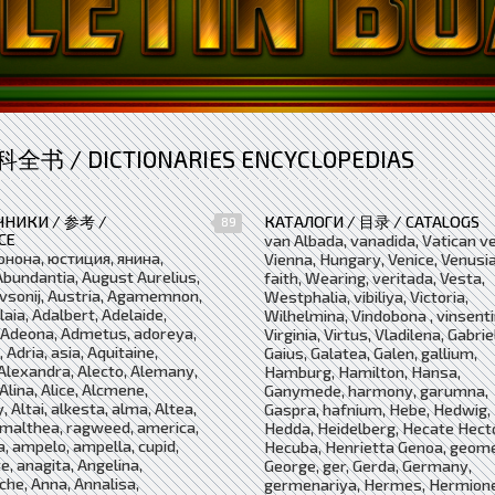
书 / DICTIONARIES ENCYCLOPEDIAS
ЧНИКИ / 参考 /
КАТАЛОГИ / 目录 / CATALOGS
89
CE
van Albada, vanadida, Vatican ve
юнона, юстиция, янина,
Vienna, Hungary, Venice, Venusia
bundantia, August Aurelius,
faith, Wearing, veritada, Vesta,
vsonij, Austria, Agamemnon,
Westphalia, vibiliya, Victoria,
laia, Adalbert, Adelaide,
Wilhelmina, Vindobona , vinsenti
, Adeona, Admetus, adoreya,
Virginia, Virtus, Vladilena, Gabrie
 Adria, asia, Aquitaine,
Gaius, Galatea, Galen, gallium,
Alexandra, Alecto, Alemany,
Hamburg, Hamilton, Hansa,
Alina, Alice, Alcmene,
Ganymede, harmony, garumna,
, Altai, alkesta, alma, Altea,
Gaspra, hafnium, Hebe, Hedwig,
Amalthea, ragweed, america,
Hedda, Heidelberg, Hecate Hect
a, ampelo, ampella, cupid,
Hecuba, Henrietta Genoa, geome
e, anagita, Angelina,
George, ger, Gerda, Germany,
he, Anna, Annalisa,
germenariya, Hermes, Hermione