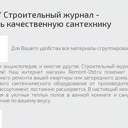
/ Строительный журнал -
ть качественную сантехнику
Для Вашего удобства все материалы сгруппирова
 и энциклопедия, и многие другие. Строительный журн
ле! Наш интернет магазин Remont-Otd.ru поможет
ежего ремонта вашей квартиры или загородного дома
ого сантехнического оборудования от производите
 ассортимент постоянно расширяется. В настоящий мо
ия в уютных теплых полов в ванной комнате и сану
ение по вашему вкусу.