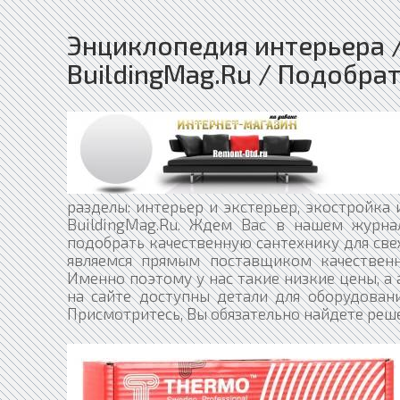
Энциклопедия интерьера 
BuildingMag.Ru / Подобра
разделы: интерьер и экстерьер, экостройка
BuildingMag.Ru. Ждем Вас в нашем журна
подобрать качественную сантехнику для св
являемся прямым поставщиком качественн
Именно поэтому у нас такие низкие цены, а
на сайте доступны детали для оборудован
Присмотритесь, Вы обязательно найдете реш