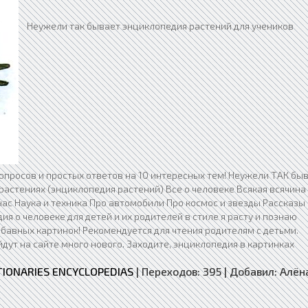
Неужели так бывает энциклопедия растений для учеников
 вопросов и простых ответов на 10 интересных тем! Неужели ТАК бы
 растениях (энциклопедия растений) Все о человеке Всякая всячина
ас Наука и техника Про автомобили Про космос и звезды Рассказы 
я о человеке для детей и их родителей в стиле я расту и познаю
бавных картинок! Рекомендуется для чтения родителям с детьми.
дут на сайте много нового. Заходите, энциклопедия в картинках
ONARIES ENCYCLOPEDIAS
|
Переходов:
395
|
Добавил:
Алён