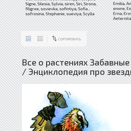
Emilia, 
Signe, Silesia, Sylvia, siren, Siri, Sirona,
enone, Eol
filigree, sovievka, sofintiya, Sofia ,
Erna, Ero
sofrosina, Stephanie, sueviya, Scylla
Aeternita
СОРТИРОВАТЬ
Все о растениях Забавные
/ Энциклопедия про звезд