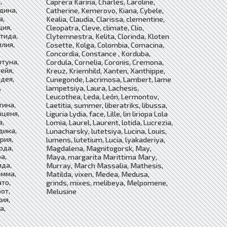
,
Caprera Karina, Charles, Caroline,
ндина,
Catherine, Kemerovo, Kiana, Cybele,
а,
Kealia, Claudia, Clarissa, clementine,
ция,
Cleopatra, Cleve, climate, Clio,
тида,
Clytemnestra, Kelita, Clorinda, Kloten
илия,
Cosette, Kolga, Colombia, Comacina,
Concordia, Constance , Korduba,
ртуна,
Cordula, Cornelia, Coronis, Cremona,
ейя,
Kreuz, Kriemhild, Xanten, Xanthippe,
лдея,
Cunegonde, Lacrimosa, Lambert, lame
,
lampetsiya, Laura, Lachesis,
Leucothea, Leda, León, Lermontov,
тина,
Laetitia, summer, liberatriks, libussa,
рценя,
Liguria Lydia, face, Lille, lin liriopa Lola
а,
Lomia, Laurel, Laurent, lotida, Lucrezia,
дика,
Lunacharsky, lutetsiya, Lucina, Louis,
рия,
lumens, lutetium, Lucia, lyakaderiya,
рда,
Magdalena, Magnitogorsk, May,
а,
Maya, margarita Marittima Mary,
ида,
Murray, March Massalia, Mathesis,
эмма,
Matilda, vixen, Medea, Medusa,
ато,
grinds, mixes, melibeya, Melpomene,
рот,
Melusine
ия,
а,