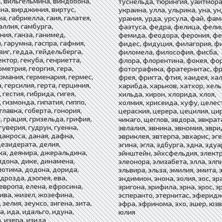
, вильгельмина, виндобона,
туснельда, тюрингия, уайтмора
на, вирджиния, виртус,
украина, улла, ульрика, уна, у
а, габриелла, гаия, галатея,
урания, урда, урсула, фай, фам
аллия, гамбурга,
фаэтуса, федра, фелица, фели
ния, ганза, ганимед,
фемида, феодора, ферония, фе
, гарумна, гаспра, гафния,
фидес, фидуция, филагория, ф
виг, гедда, гейдельберга,
филомела, философия, фисба,
ектор, гекуба, генриетта,
флора, флорентина, фокея, фо
ометрия, георгия, гера,
фотографика, фратернитас, фр
ермания, герменария, гермес,
фрея, фригга, фтия, хаидея, ха
 герсилия, герта, герциния,
харибда, харьков, хатхор, хель
 гестия, гибрида, гигея,
хильда, хирон, хлорида, хлоя,
 гизмонда, гипатия, гиппо,
холмия, хрисеида, хуфу, целес
главка, гоберта, гонория,
цераския, церера, цецилия, ци
, грация, гризельда, грифия,
чикаго, щеглов, эвдора, эвкрат
гуверия, гудрун, гуенна,
эвлалия, эвника, эвномия, эври
дакроса, даная, дафна,
эвриклея, эвтерпа, эвхарис, эге
дезидерата, делия,
эгина, эгла, эдбурга, эдна, эдуа
а, деянира, джеральдина,
эйнштейн, эйхсфельдия, электр
идона, дике, динамена,
элеонора, элизабета, элла, элп
иотима, додона, дорида,
эльвира, эльза, эмилия, эмита, 
дрозда, дэопея, ева,
эндимион, энона, эолия, эос, эр
 европа, елена, ефросина,
эригона, эрифила, эрна, эрос, э
ива, жизел, жозефина,
эсперанто, этернитас, эферидж
 зелия, зеуксо, зигена, зита,
эфра, эфринома, эхо, эшер, юзв
а, ида, идальго, идуна,
юлия
, изера, изида