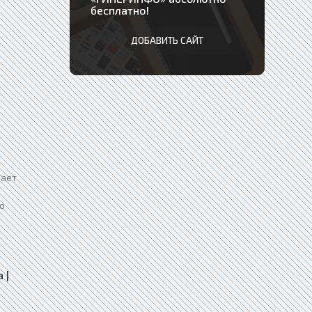
бесплатно!
ДОБАВИТЬ САЙТ
вает
о
а
|