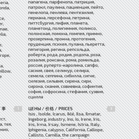
папагена, парфенопа, патриция,
eria,
патрокл, паулина, пациенция, пейто,
monda,
пенелопа, пенлева, пентезилия,
периана, персефона, петрина,
ce,
питтсбургия, пифия, планета,
r,
планетоид, полигимния, поликсо,
anae,
полонская, помона, помпея, примно,
lia,
прозерпина, прокна, протогения,
пруденция, психея, пулана, пьеретта,
e,
пятигория, регина, репсольда,
a,
роберта, рода, родия, родопа, роза,
rope,
розалия, роксана, рома, ромильда,
россия, руперто-каролина, сапфо,
ia,
саския, свея, селинур, селира,
illow,
семела, сеппина, сибилла, сигне,
re
силезия, сильвия, сирена, сири,
сирона, скания, совиевка, софинтия,
софия, софросина, стефания, суэвия,
сцилла
/ 事
ЦЕНЫ / 价格 / PRICES
1
3
Isis , Isolde, Icarus, Iklé, Ilsa, Ilmatar,
ест,
Ingeborg, industry, Ino, Io, Irene, Iris,
, тея,
Iris, Irma, Irsay, Ismene, Istria, Italy,
окио,
Iphigenia, calypso, California, Calliope,
Callisto, Camilla, the campaign