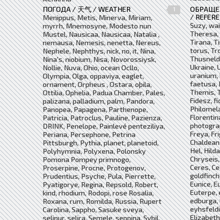
ПОГОДА / 天气 / WEATHER
ОБРАЩЕ
1
/ REFERE
Menippus, Metis, Minerva, Miriam,
Suzy, wai
myrrh, Mnemosyne, Modesto nun
Theresa, 
Mustel, Nausicaa, Nausicaa, Natalia ,
Tirana, T
nemausa, Nemesis, nenetta, Nereus,
torus, Tr
Nephele, Nephthys, nick, no, it, Nina,
Thusneld
Nina's, niobium, Nisa, Novorossiysk,
Ukraine, U
Nollie, Nuva, Ohio, ocean Ocllo,
uranium, 
Olympia, Olga, oppaviya, eaglet,
faetusa, P
ornament, Orpheus , Ostara, oþila,
Themis, T
Ottilia, Ophelia, Padua Chamber, Pales,
Fidesz, fi
palizana, palladium, palm, Pandora,
Philomela
Panopea, Papagena, Parthenope,
Florentin
Patricia, Patroclus, Pauline, Pazienza,
photograp
DRINK, Penelope, Painlevé penteziliya,
Freya, Fr
Periana, Persephone, Petrina
Chaldeans
Pittsburgh, Pythia, planet, planetoid,
Hel, Hilda
Polyhymnia, Polyxena, Polonsky
Chryseis,
Pomona Pompey primnogo,
Ceres, Cec
Proserpine, Procne, Protogenov,
goldfinch
Prudentius, Psyche, Pula, Pierrette,
Eunice, E
Pyatigorye, Regina, Repsold, Robert,
Euterpe, 
kind, rhodium, Rodopi, rose Rosalia,
edburga, 
Roxana, rum, Romilda, Russia, Rupert
eyhsfeldi
Carolina, Sappho, Sasuke sveya,
Elizabeth 
selinur, selira, Semele, seppina, Sybil,