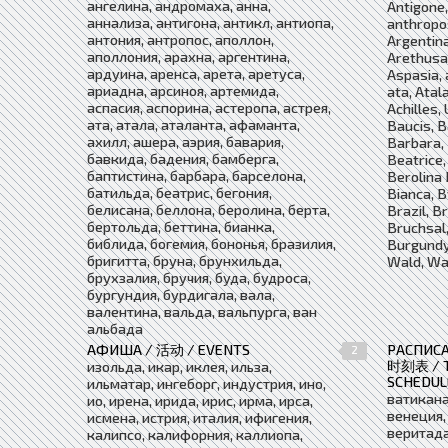
ангелина, андромаха, анна,
Antigone,
аннализа, антигона, антикл, антиопа,
anthropos
антония, антропос, аполлон,
Argentina
аполлония, арахна, аргентина,
Arethusa,
ардуина, аренса, арета, аретуса,
Aspasia, 
ариадна, арсиноя, артемида,
ata, Atal
аспасия, аспорина, астеропа, астрея,
Achilles,
ата, атала, аталанта, афаманта,
Baucis, B
ахилл, ашера, аэрия, бавария,
Barbara, 
бавкида, бадения, бамберга,
Beatrice,
баптистина, барбара, барселона,
Berolina 
батильда, беатрис, бегония,
Bianca, B
белисана, беллона, беролина, берта,
Brazil, Br
бертольда, беттина, бианка,
Bruchsal,
библида, богемия, бононья, бразилия,
Burgundy,
бригитта, бруна, брунхильда,
Wald, Wa
брухзалия, бручия, буда, будроса,
бургундия, бурдигала, вала,
валентина, вальда, вальпурга, ван
альбада
АФИША / 活动 / EVENTS
РАСПИС
2
时刻表 / 
изольда, икар, иклея, ильза,
SCHEDUL
ильматар, ингеборг, индустрия, ино,
ватикана
ио, ирена, ирида, ирис, ирма, ирса,
венеция,
исмена, истрия, италия, ифигения,
веритада
калипсо, калифорния, каллиопа,