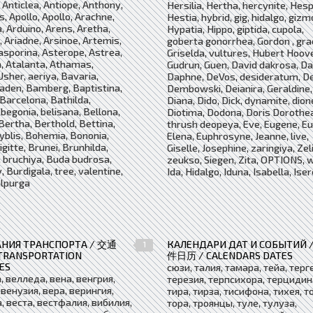
 Anticlea, Antiope, Anthony,
Hersilia, Hertha, hercynite, Hesp
, Apollo, Apollo, Arachne,
Hestia, hybrid, gig, hidalgo, giz
, Arduino, Arens, Aretha,
Hypatia, Hippo, giptida, cupola,
 Ariadne, Arsinoe, Artemis,
goberta gonorrhea, Gordon , gra
asporina, Asterope, Astrea,
Griselda, vultures, Hubert Hoove
a, Atalanta, Athamas,
Gudrun, Guen, David dakrosa, D
 Usher, aeriya, Bavaria,
Daphne, DeVos, desideratum, De
aden, Bamberg, Baptistina,
Dembowski, Deianira, Geraldine,
Barcelona, ​​Bathilda,
Diana, Dido, Dick, dynamite, dion
 begonia, belisana, Bellona,
Diotima, Dodona, Doris Dorothe
Bertha, Berthold, Bettina,
thrush deopeya, Eve, Eugene, Eu
yblis, Bohemia, Bononia,
Elena, Euphrosyne, Jeanne, live,
igitte, Brunei, Brunhilda,
Giselle, Josephine, zaringiya, Zel
 bruchiya, Buda budrosa,
zeukso, Siegen, Zita, OPTIONS, w
 Burdigala, tree, valentine,
Ida, Hidalgo, Iduna, Isabella, Ise
lpurga
АНИЯ ТРАНСПОРТА / 交通
КАЛЕНДАРИ ДАТ И СОБЫТИЙ 
1
TRANSPORTATION
件日历 / CALENDARS DATES
ES
сюзи, талия, тамара, тейа, терг
, велледа, вена, венгрия,
терезия, терпсихора, терцидина
 венузия, вера, верингия,
тира, тирза, тисифона, тихея, т
, веста, вестфалия, вибилия,
тора, троянцы, туле, тулуза,