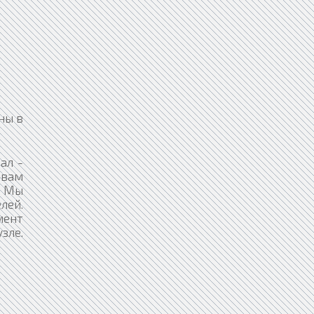
ны в
ал -
 вам
. Мы
лей.
мент
зле.