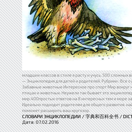
младших классов в стиле я расту и учусь. 500 сложных
— Энциклопедия для детей и родителей. Рубрики : Все о
Забавные животные Интересное про спорт Мир вокруг н
птицах и животных. Неужели так бывает это энциклопеди
мир.400простых ответов на 8 интересных тем и море за
Идеально подходит родителям для общего развития. най
поможет расширить ваш кругозор.
СЛОВАРИ ЭНЦИКЛОПЕДИИ / 字典和百科全书 / DICTI
Дата:
07.02.2016