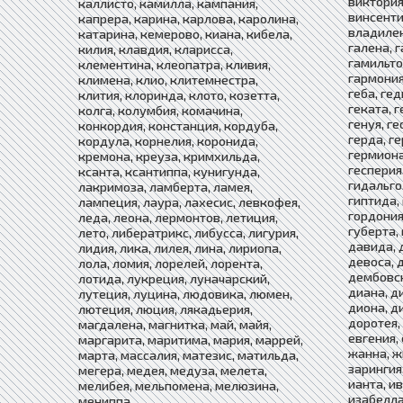
виктория
каллисто, камилла, кампания,
винсенти
капрера, карина, карлова, каролина,
владилен
катарина, кемерово, киана, кибела,
галена, г
килия, клавдия, кларисса,
гамильто
клементина, клеопатра, кливия,
гармония
климена, клио, клитемнестра,
геба, гед
клития, клоринда, клото, козетта,
геката, г
колга, колумбия, комачина,
генуя, ге
конкордия, констанция, кордуба,
герда, г
кордула, корнелия, коронида,
гермиона,
кремона, креуза, кримхильда,
гесперия,
ксанта, ксантиппа, кунигунда,
гидальго,
лакримоза, ламберта, ламея,
гиптида, 
лампеция, лаура, лахесис, левкофея,
гордония
леда, леона, лермонтов, летиция,
губерта, 
лето, либератрикс, либусса, лигурия,
давида, 
лидия, лика, лилея, лина, лириопа,
девоса, 
лола, ломия, лорелей, лорента,
дембовск
лотида, лукреция, луначарский,
диана, д
лутеция, луцина, людовика, люмен,
диона, д
лютеция, люция, лякадьерия,
доротея, 
магдалена, магнитка, май, майя,
евгения,
маргарита, маритима, мария, маррей,
жанна, ж
марта, массалия, матезис, матильда,
зарингия,
мегера, медея, медуза, мелета,
ианта, ив
мелибея, мельпомена, мелюзина,
изабелла
мениппа