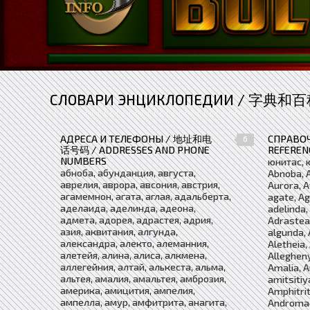
СЛОВАРИ ЭНЦИКЛОПЕДИИ / 字典和百科全
АДРЕСА И ТЕЛЕФОНЫ / 地址和电
СПРАВО
6
话号码 / ADDRESSES AND PHONE
REFEREN
NUMBERS
юнитас, 
абноба, абунданция, августа,
Abnoba, A
аврелия, аврора, авсония, австрия,
Aurora, A
агамемнон, агата, аглая, адальберта,
agate, Ag
аделаида, аделинда, адеона,
adelinda
адмета, адорея, адрастея, адрия,
Adrastea,
азия, аквитания, алгунда,
algunda, 
александра, алекто, алеманния,
Aletheia, 
алетейя, алина, алиса, алкмена,
Allegheny
аллегейния, алтай, алькеста, альма,
Amalia, 
альтея, амалия, амальтея, амброзия,
amitsitiy
америка, амицития, ампелия,
Amphitrit
ампелла, амур, амфитрита, анагита,
Andromac