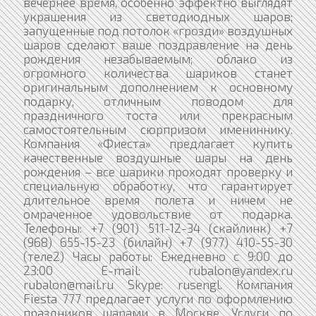
вечернее время, особенно эффектно выглядят
украшения из светодиодных шаров;
запущенные под потолок «грозди» воздушных
шаров сделают ваше поздравление на день
рождения незабываемым; облако из
огромного количества шариков станет
оригинальным дополнением к основному
подарку, отличным поводом для
праздничного тоста или прекрасным
самостоятельным сюрпризом имениннику.
Компания «Фиеста» предлагает купить
качественные воздушные шары на день
рождения – все шарики проходят проверку и
специальную обработку, что гарантирует
длительное время полета и ничем не
омраченное удовольствие от подарка.
Телефоны: +7 (901) 511-12-34 (скайлинк) +7
(968) 655-15-23 (билайн) +7 (977) 410-55-30
(теле2) Часы работы: Ежедневно с 9:00 до
23:00 E-mail: rubalon@yandex.ru
rubalon@mail.ru Skype: rusengl. Компания
Fiesta 777 предлагает услуги по оформлению
праздников шарами в Москве. Услуги по