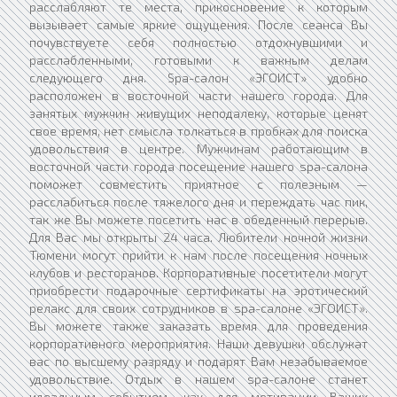
расслабляют те места, прикосновение к которым
вызывает самые яркие ощущения. После сеанса Вы
почувствуете себя полностью отдохнувшими и
расслабленными, готовыми к важным делам
следующего дня. Spa-салон «ЭГОИСТ» удобно
расположен в восточной части нашего города. Для
занятых мужчин живущих неподалеку, которые ценят
свое время, нет смысла толкаться в пробках для поиска
удовольствия в центре. Мужчинам работающим в
восточной части города посещение нашего spa-салона
поможет совместить приятное с полезным —
расслабиться после тяжелого дня и переждать час пик,
так же Вы можете посетить нас в обеденный перерыв.
Для Вас мы открыты 24 часа. Любители ночной жизни
Тюмени могут прийти к нам после посещения ночных
клубов и ресторанов. Корпоративные посетители могут
приобрести подарочные сертификаты на эротический
релакс для своих сотрудников в spa-салоне «ЭГОИСТ».
Вы можете также заказать время для проведения
корпоративного мероприятия. Наши девушки обслужат
вас по высшему разряду и подарят Вам незабываемое
удовольствие. Отдых в нашем spa-салоне станет
идеальным событием, как для мотивации Ваших