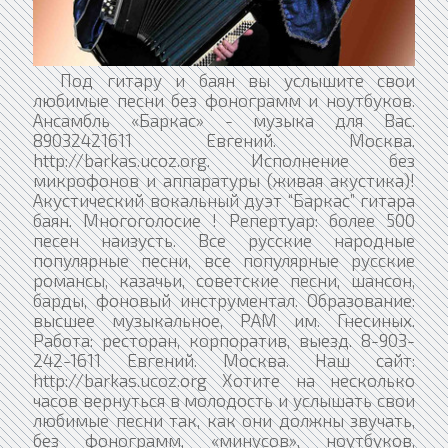
Под гитару и баян вы услышите свои
любимые песни без фонограмм и ноутбуков.
Ансамбль «Баркас» - музыка для Вас.
89032421611 Евгений. Москва.
http://barkas.ucoz.org. Исполнение без
микрофонов и аппаратуры (живая акустика)!
Акустический вокальный дуэт “Баркас” гитара
баян. Многоголосие ! Репертуар: более 500
песен наизусть. Все русские народные
популярные песни, все популярные русские
романсы, казачьи, советские песни, шансон,
барды, фоновый инструментал. Образование:
высшее музыкальное, РАМ им. Гнесиных.
Работа: ресторан, корпоратив, выезд. 8-903-
242-1611 Евгений. Москва. Наш сайт:
http://barkas.ucoz.org Хотите на несколько
часов вернуться в молодость и услышать свои
любимые песни так, как они должны звучать,
без фонограмм, «минусов», ноутбуков,