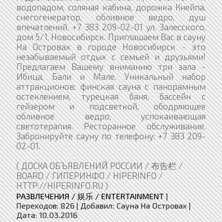
водопадом, соляная кабина, дорожка Кнейпа,
снегогенератор, обливное ведро, душ
впечатлений. +7 383 209-02-01 ул. Залесского,
дом 5/1, Новосибирск. Приглашаем Вас в сауну
На Островах в городе Новосибирск - это
незабываемый отдых с семьей и друзьями!
Предлагаем Вашему вниманию три зала -
Ибица, Бали и Мале. Уникальный набор
аттракционов: финская сауна с панорамным
остеклением, турецкая баня, бассейн с
гейзером и подсветкой, ободряющее
обливное ведро, успокаивающая
светотерапия. Ресторанное обслуживание.
Забронируйте сауну по телефону: +7 383 209-
02-01.
( ДОСКА ОБЪЯВЛЕНИЙ РОССИИ / 布告栏 /
BOARD / ГИПЕРИНФО / HIPERINFO /
HTTP://HIPERINFO.RU )
РАЗВЛЕЧЕНИЯ / 娱乐 / ENTERTAINMENT
|
Переходов:
826
|
Добавил:
Сауна На Островах
|
Дата:
10.03.2016