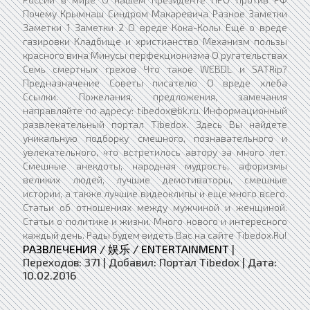
Почему Крымнаш Синдром Макаревича Разное Заметки
Заметки 1 Заметки 2 О вреде Кока-Колы Ещё о вреде
газировки Кладбище и христианство Механизм пользы
красного вина Минусы перфекционизма О ругательствах
Семь смертных грехов Что такое WEBDL и SATRip?
Предназначение Советы писателю О вреде хлеба
Ссылки. Пожелания, предложения, замечания
направляйте по адресу: tibedox@bk.ru. Информационный
развлекательный портал Tibedox. Здесь Вы найдете
уникальную подборку смешного, познавательного и
увлекательного, что встретилось автору за много лет.
Смешные анекдоты, народная мудрость, афоризмы
великих людей, лучшие демотиваторы, смешные
истории, а также лучшие видеоклипы и еще много всего.
Статьи об отношениях между мужчиной и женщиной.
Статьи о политике и жизни. Много нового и интересного
каждый день. Рады будем видеть Вас на сайте Tibedox.Ru!
РАЗВЛЕЧЕНИЯ / 娱乐 / ENTERTAINMENT
|
Переходов:
371
|
Добавил:
Портал Tibedox
|
Дата:
10.02.2016