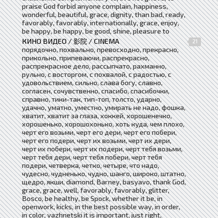
praise God forbid anyone complain, happiness,
wonderful, beautiful, grace, dignity, than bad, ready,
favorably, favorably, internationally, grace, enjoy,
be happy, be happy, be good, shine, pleasure to
КИНО ВИДЕО / 影院 / CINEMA
21
порядочно, похвально, превосходно, прекрасно,
прикольно, припеваючи, распрекрасно,
распрекрасное дело, рассыпчато, рахманно,
рульно, с восторгом, с похвалой, с радостью, с
удовольствием, сильно, слава богу, славно,
согласен, сочувственно, спасибо, спасибочки,
справно, тики-так, тип-топ, толсто, ударно,
удачно, уматно, уместно, умирать не надо, фошка,
хватит, хватит за глаза, хоккей, хорошенечко,
хорошенько, хорошохонько, хоть куда, чем плохо,
черт его возьми, черт его дери, черт его побери,
черт его подери, черт их возьми, черт их дери,
черт их побери, черт их подери, черт тебя возьми,
черт тебя дери, черт тебя побери, черт тебя
подери, четверка, четко, четыре, что надо,
чудесно, чудненько, чудно, шанго, широко, штатно,
щедро, якши, diamond, Barney, basyavo, thank God,
grace, grace, well, favorably, favorably, glitter,
Bosco, be healthy, be Spock, whether it be, in
openwork, kicks, in the best possible way, in order,
in color, vazhnetski it is important, just right,