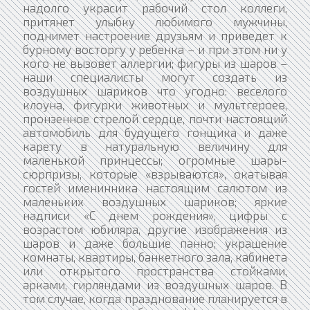
надолго украсит рабочий стол коллеги,
притянет улыбку любимого мужчины,
поднимет настроение друзьям и приведет к
бурному восторгу у ребенка – и при этом ни у
кого не вызовет аллергии; фигуры из шаров –
наши специалисты могут создать из
воздушных шариков что угодно: веселого
клоуна, фигурки животных и мультгероев,
пронзенное стрелой сердце, почти настоящий
автомобиль для будущего гонщика и даже
карету в натуральную величину для
маленькой принцессы; огромные шары-
сюрпризы, которые «взрываются», окатывая
гостей именинника настоящим салютом из
маленьких воздушных шариков; яркие
надписи «С днем рождения», цифры с
возрастом юбиляра, другие изображения из
шаров и даже большие панно; украшение
комнаты, квартиры, банкетного зала, кабинета
или открытого пространства стойками,
арками, гирляндами из воздушных шаров. В
том случае, когда празднование планируется в