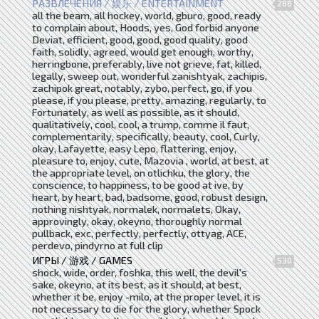
РАЗВЛЕЧЕНИЯ / 娱乐 / ENTERTAINMENT
288
all the beam, all hockey, world, gburo, good, ready
to complain about, Hoods, yes, God forbid anyone
Deviat, efficient, good, good, good quality, good
faith, solidly, agreed, would get enough, worthy,
herringbone, preferably, live not grieve, fat, killed,
legally, sweep out, wonderful zanishtyak, zachipis,
zachipok great, notably, zybo, perfect, go, if you
please, if you please, pretty, amazing, regularly, to
Fortunately, as well as possible, as it should,
qualitatively, cool, cool, a trump, comme il faut,
complementarily, specifically, beauty, cool, Curly,
okay, Lafayette, easy Lepo, flattering, enjoy,
pleasure to, enjoy, cute, Mazovia , world, at best, at
the appropriate level, on otlichku, the glory, the
conscience, to happiness, to be good at ive, by
heart, by heart, bad, badsome, good, robust design,
nothing nishtyak, normalek, normalets, Okay,
approvingly, okay, okeyno, thoroughly normal
pullback, exc, perfectly, perfectly, ottyag, ACE,
perdevo, pindyrno at full clip
ИГРЫ / 游戏 / GAMES
530
shock, wide, order, foshka, this well, the devil's
sake, okeyno, at its best, as it should, at best,
whether it be, enjoy -milo, at the proper level, it is
not necessary to die for the glory, whether Spock