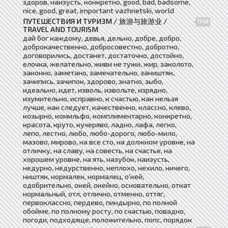
здоров, наизусть, конкретно, good, bad, badsome,
nice, good, great, important vazhnetski, world
ПУТЕШЕСТВИЯ И ТУРИЗМ / 旅游与旅游业 /
1148
TRAVEL AND TOURISM
дай бог каждому, девья, дельно, добре, добро,
доброкачественно, добросовестно, добротно,
договорились, достанет, достаточно, достойно,
елочка, желательно, живи не тужи, жир, заколото,
законно, заметано, замечательно, заништяк,
зачипись, зачипок, здорово, знатно, зыбо,
идеально, идет, изволь, извольте, изрядно,
изумительно, исправно, к счастью, как нельзя
лучше, как следует, качественно, классно, клево,
козырно, комильфо, комплиментарно, конкретно,
красота, круто, кучеряво, ладно, лафа, легко,
лепо, лестно, любо, любо-дорого, любо-мило,
мазово, мирово, на все сто, на должном уровне, на
отличку, на славу, на совесть, на счастье, на
хорошем уровне, на ять, назубок, наизусть,
недурно, недурственно, неплохо, нехило, ничего,
ништяк, нормалек, нормалец, о'кей,
одобрительно, окей, окейно, основательно, откат
нормальный, отл, отлично, отменно, оттяг,
первоклассно, пердево, пиндырно, по полной
обойме, по полному росту, по счастью, повадно,
погоди, подходяще, положительно, попс, порядок