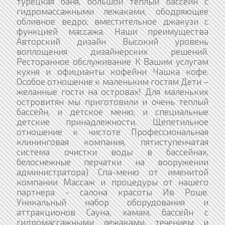
турецкая баня, большой теплый бассейн с
гидромассажными лежаками, ободряющее
обливное ведро, вместительное джакузи с
функцией массажа. Наши преимущества
Авторский дизайн Высокий уровень
воплощения дизайнерских решений.
Ресторанное обслуживание К Вашим услугам
кухня и официанты кофейни Чашка кофе.
Особое отношение к маленьким гостям Дети –
желанные гости на островах! Для маленьких
островитян мы приготовили и очень теплый
бассейн, и детское меню, и специальные
детские принадлежности. Щепетильное
отношение к чистоте Профессиональная
клининговая компания, пятиступенчатая
система очистки воды в бассейнах,
белоснежные перчатки на вооружении
администратора) Спа-меню от именитой
компании Массаж и процедуры от нашего
партнера - салона красоты Ив Роше.
Уникальный набор оборудования и
аттракционов Сауна, хамам, бассейн с
гидромассажными лежаками, течением и