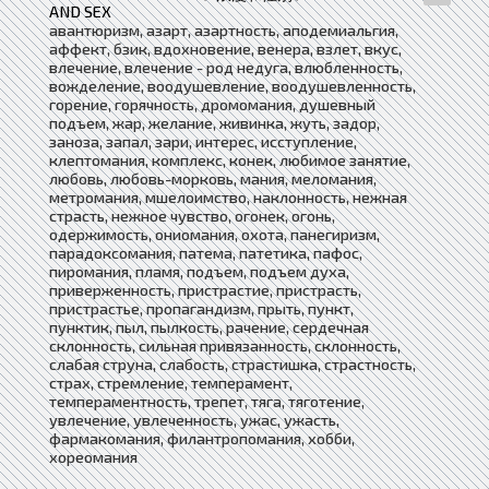
AND SEX
авантюризм, азарт, азартность, аподемиальгия,
аффект, бзик, вдохновение, венера, взлет, вкус,
влечение, влечение - род недуга, влюбленность,
вожделение, воодушевление, воодушевленность,
горение, горячность, дромомания, душевный
подъем, жар, желание, живинка, жуть, задор,
заноза, запал, зари, интерес, исступление,
клептомания, комплекс, конек, любимое занятие,
любовь, любовь-морковь, мания, меломания,
метромания, мшелоимство, наклонность, нежная
страсть, нежное чувство, огонек, огонь,
одержимость, ониомания, охота, панегиризм,
парадоксомания, патема, патетика, пафос,
пиромания, пламя, подъем, подъем духа,
приверженность, пристрастие, пристрасть,
пристрастье, пропагандизм, прыть, пункт,
пунктик, пыл, пылкость, рачение, сердечная
склонность, сильная привязанность, склонность,
слабая струна, слабость, страстишка, страстность,
страх, стремление, темперамент,
темпераментность, трепет, тяга, тяготение,
увлечение, увлеченность, ужас, ужасть,
фармакомания, филантропомания, хобби,
хореомания