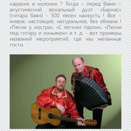
караоке и колонок ? Тогда – перед Вами –
акустический вокальный дуэт «Баркас»
(гитара баян) - 500 песен наизусть ! Все –
живое, настоящее, натуральное, без обмана !
«Песни у костра», «С легким паром», «Песни
под гитару и коньячок» и т. д. - вот примеры
названий мероприятий, где мы желанные
гости.