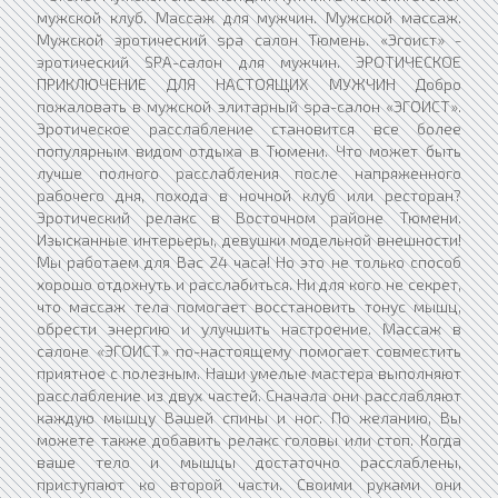
мужской клуб. Массаж для мужчин. Мужской массаж.
Мужской эротический spa салон Тюмень. ​«Эгоист» -
эротический SPA-салон для мужчин. ЭРОТИЧЕСКОЕ
ПРИКЛЮЧЕНИЕ ДЛЯ НАСТОЯЩИХ МУЖЧИН Добро
пожаловать в мужской элитарный spa-салон «ЭГОИСТ».
Эротическое расслабление становится все более
популярным видом отдыха в Тюмени. Что может быть
лучше полного расслабления после напряженного
рабочего дня, похода в ночной клуб или ресторан?
Эротический релакс в Восточном районе Тюмени.
Изысканные интерьеры, девушки модельной внешности!
Мы работаем для Вас 24 часа! Но это не только способ
хорошо отдохнуть и расслабиться. Ни для кого не секрет,
что массаж тела помогает восстановить тонус мышц,
обрести энергию и улучшить настроение. Массаж в
салоне «ЭГОИСТ» по-настоящему помогает совместить
приятное с полезным. Наши умелые мастера выполняют
расслабление из двух частей. Сначала они расслабляют
каждую мышцу Вашей спины и ног. По желанию, Вы
можете также добавить релакс головы или стоп. Когда
ваше тело и мышцы достаточно расслаблены,
приступают ко второй части. Своими руками они