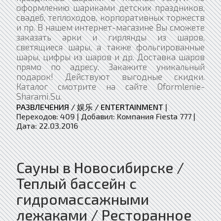
оформлению шариками детских праздников,
свадеб, теплоходов, корпоративных торжеств
и пр. В нашем интернет-магазине Вы сможете
заказать арки и гирлянды из шаров,
светящиеся шары, а также фольгированные
шары, цифры из шаров и др. Доставка шаров
прямо по адресу. Закажите уникальный
подарок! Действуют выгодные скидки.
Каталог смотрите на сайте Oformlenie-
Sharami.Su.
РАЗВЛЕЧЕНИЯ / 娱乐 / ENTERTAINMENT
|
Переходов:
409
|
Добавил:
Компания Fiesta 777
|
Дата:
22.03.2016
Сауны в Новосибирске /
Теплый бассейн с
гидромассажными
лежаками / Ресторанное