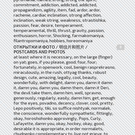
commitment, addiction, addicted, addicted,
propagandizm, agility, item, fad, ardor, ardor,
rachenie, cardiac inclination, strong affection,
inclination, weak string, weakness, strastishka,
passion, fear, desire, temperament,
temperamental, thrill, thrust, gravity, passion,
enthusiasm, horror, Shocking, farmakomaniya,
filantropomaniya, hobbies, horeomaniya
ОТКРЫТКИ И ФОТО / 明信片和照片 /
8
POSTCARDS AND PHOTOS
at least where it is necessary, on the large (finger)
on yat; goes, if you please, good; four, four;
fortunately, in openwork, cool, benign rasprekrasno,
miraculously, in the rush, ottyag thanks, robust
design, cute, amazing, legally, cool, beauty,
wonderfully, with delight, damn you, damn it damn
it, damn you, damn you, damn them, damn it Deri,
the devil take them, damn him, well, spravno,
generously, regularly, easily, damn him, get, enough
for the eyes, povadno, decency, clover, cool, pretty,
Lepo positively, tiki, so suffice nishtyak, normalek,
the conscience, wonderfully sympathetic, fittingly,
okay, horoshohonko approvingly, Pops, Curly,
Lafayette, damn you, okay, hockey, okay, good,
desirable it is appropriate, in order normalets,
chudnenko complementary to, live not grieve, to