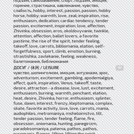
подъем, самозабвение, спорт, подъем, эмоция,
горение, страстишка, завлекание, чувство,
слабость, hobby, interest, passion, passion, hobby
horse, hobby; warmth, love, zeal; inspiration, rise,
enthusiasm, dedication; cardiac tendency, tender
passion, excitement, inspiration, love, affection,
Zhivinka, obsession, eros, okoldovyvanie, twinkle,
attention, affection, ballet lovers, a favorite
pastime, the rise of the spirit, tender feeling,
takeoff, love, carrots, bibliomania, elation, self-
forgetfulness, sport, climb, emotion, burning,
strastishka, zavlekanie, feeling, weakness,
балетомания, библиомания
ДОСУГ / 休闲 / LEISURE
181
чувство, шопинголизм, эмоция, энтузиазм, эрос,
adventurism, excitement, gambling, apodemialgiya,
affect, quirk, inspiration, Venus, takeoff, taste,
desire, attraction - a disease, love, lust, excitement,
enthusiasm, burning, warmth, penchant, elation,
heat, desire, Zhivinka, horror, enthusiasm, splinter,
fuse, dawn, interest, frenzy, kleptomania, complex,
skate, favorite activity, love, love, carrots, mania,
audiophiles, metromaniya, msheloimstvo, tilt,
tender passion, tender feeling, flame, fire,
obsession , oniomania, hunting, panegirizm,
paradoksomaniya, patema, pathos, pathos,
pyromania, flames, lifting, lifting the spirit,