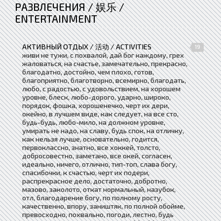
РАЗВЛЕЧЕНИЯ / 娱乐 /
ENTERTAINMENT
АКТИВНЫЙ ОТДЫХ / 活动 / ACTIVITIES
19
живи не тужи, с похвалой, дай бог каждому, грех
жаловаться, на счастье, замечательно, прекрасно,
благодатно, достойно, чем плохо, готов,
благоприятно, благотворно, всемирно, благодать,
любо, с радостью, с удовольствием, на хорошем
уровне, блеск, любо-дорого, ударно, широко,
порядок, фошка, хорошенечко, черт их дери,
окейно, в лучшем виде, как следует, на все сто,
будь-будь, любо-мило, на должном уровне,
умирать не надо, на славу, будь спок, на отличку,
как нельзя лучше, основательно, годится,
первоклассно, знатно, все хоккей, толсто,
добросовестно, заметано, все окей, согласен,
идеально, ничего, отлично, тип-топ, слава богу,
спасибочки, к счастью, черт их подери,
распрекрасное дело, достаточно, добротно,
мазово, заколото, откат нормальный, назубок,
отл, благодарение богу, по полному росту,
качественно, впору, заништяк, по полной обойме,
превосходно, похвально, погоди, лестно, будь