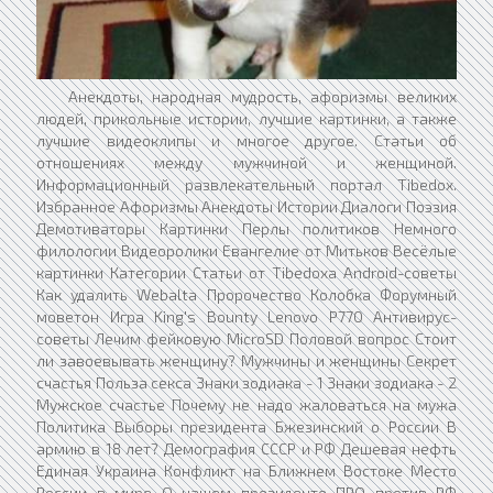
Анекдоты, народная мудрость, афоризмы великих
людей, прикольные истории, лучшие картинки, а также
лучшие видеоклипы и многое другое. Статьи об
отношениях между мужчиной и женщиной.
Информационный развлекательный портал Tibedox.
Избранное Афоризмы Анекдоты Истории Диалоги Поэзия
Демотиваторы Картинки Перлы политиков Немного
филологии Видеоролики Евангелие от Митьков Весёлые
картинки Категории Статьи от Tibedoxa Android-советы
Как удалить Webalta Пророчество Колобка Форумный
моветон Игра King's Bounty Lenovo P770 Антивирус-
советы Лечим фейковую MicroSD Половой вопрос Cтоит
ли завоевывать женщину? Мужчины и женщины Секрет
счастья Польза секса Знаки зодиака - 1 Знаки зодиака - 2
Мужское счастье Почему не надо жаловаться на мужа
Политика Выборы президента Бжезинский о России В
армию в 18 лет? Демография СССР и РФ Дешевая нефть
Единая Украина Конфликт на Ближнем Востоке Место
России в мире О нашем президенте ПРО против РФ