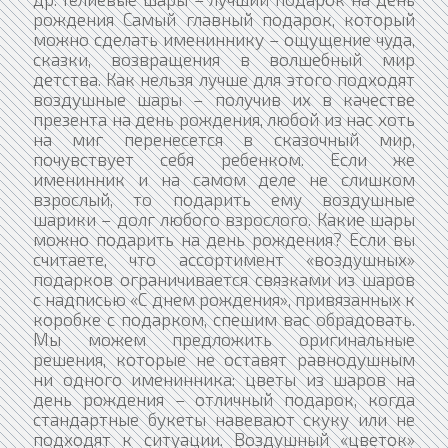
рождения Самый главный подарок, который
можно сделать имениннику – ощущение чуда,
сказки, возвращения в волшебный мир
детства. Как нельзя лучше для этого подходят
воздушные шары – получив их в качестве
презента на день рождения, любой из нас хоть
на миг перенесется в сказочный мир,
почувствует себя ребенком. Если же
именинник и на самом деле не слишком
взрослый, то подарить ему воздушные
шарики – долг любого взрослого. Какие шары
можно подарить на день рождения? Если вы
считаете, что ассортимент «воздушных»
подарков ограничивается связками из шаров
с надписью «С днем рождения», привязанных к
коробке с подарком, спешим вас обрадовать.
Мы можем предложить оригинальные
решения, которые не оставят равнодушным
ни одного именинника: цветы из шаров на
день рождения – отличный подарок, когда
стандартные букеты навевают скуку или не
подходят к ситуации. Воздушный «цветок»