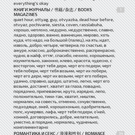
everything's okay
КНИГИ ЖУРНАЛЫ / 书籍/杂志 / BOOKS
1
MAGAZINES
quiet hour, ottyag, guy, otvyazka, dead hour before,
otvyaz, pochivanie, siesta, coven, rasslabuha,
хорошо, неплохо, недурно, недурственно, славно,
ладно, здорово, важно, важнецки, мирово, хоть
куда, что надо, на большой (палец), на ять; идет,
изволь, добро; четыре, четверка; по счастью, в
ажуре, классно, доброкачественно, распрекрасно,
чудно, в кайф, оттяг, спасибо, нехило, хорошенько,
изумительно, законно, клево, красота, чудесно, с
восторгом, черт тебя дери, черт его подери, черт
тебя побери, черт тебя возьми, черт их побери,
черт его дери, черт их возьми, черт его побери,
удачно, справно, щедро, штатно, легко, черт его
возьми, достанет, хватит за глаза, повадно,
порядочно, припеваючи, круто, изрядно, лепо,
положительно, тики-так, хватит, ништяк,
нормалек, на совесть, отменно, сочувственно,
подходяще, окей, хорошохонько, одобрительно,
попс, кучеряво, лафа, черт тебя подери, о'кей,
хоккей, договорились, добре, желательно,
уместно, в порядке, нормалец, чудненько,
комплиментарно
РОМАНТИКА И СЕКС / 浪漫和性别 / ROMANCE
34