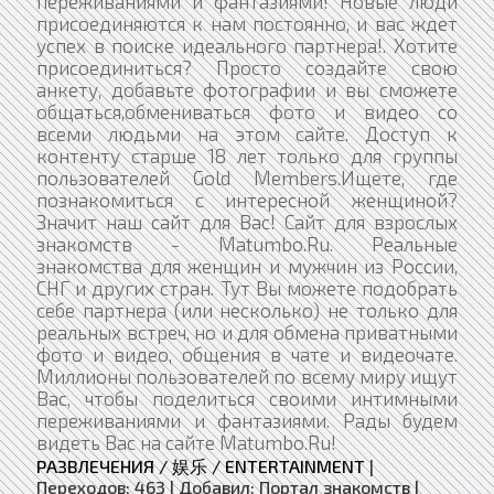
переживаниями и фантазиями! Новые люди
присоединяются к нам постоянно, и вас ждет
успех в поиске идеального партнера!. Хотите
присоединиться? Просто создайте свою
анкету, добавьте фотографии и вы сможете
общаться,обмениваться фото и видео со
всеми людьми на этом сайте. Доступ к
контенту старше 18 лет только для группы
пользователей Gold Members.Ищете, где
познакомиться с интересной женщиной?
Значит наш сайт для Вас! Сайт для взрослых
знакомств - Matumbo.Ru. Реальные
знакомства для женщин и мужчин из России,
СНГ и других стран. Тут Вы можете подобрать
себе партнера (или несколько) не только для
реальных встреч, но и для обмена приватными
фото и видео, общения в чате и видеочате.
Миллионы пользователей по всему миру ищут
Вас, чтобы поделиться своими интимными
переживаниями и фантазиями. Рады будем
видеть Вас на сайте Matumbo.Ru!
РАЗВЛЕЧЕНИЯ / 娱乐 / ENTERTAINMENT
|
Переходов:
463
|
Добавил:
Портал знакомств
|