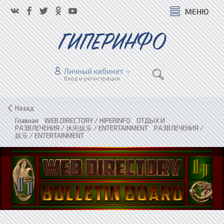
МЕНЮ
ГИПЕРИНФО
Личный кабинет
Вход и регистрация
Назад
Главная
»
WEB DIRECTORY / HIPERINFO
»
ОТДЫХ И
РАЗВЛЕЧЕНИЯ / 休闲娱乐 / ENTERTAINMENT
»
РАЗВЛЕЧЕНИЯ /
娱乐 / ENTERTAINMENT