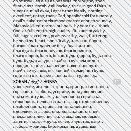
on otlichku, as well as possible, thoroughly good,
first-class, notably all hockey, thick, in good faith, is
swept out, all okay, I agree that ideally, nothing,
excellent, tiptop, thank God, spasibochki fortunately
devil's sake, rasprekrasnoe matter enough soundly,
Mazovia killed, normal pullback, by heart, ex, thank
God, at full length, high quality, fit, zanishtyak by
full cage, excellent, praiseworthy, wait, flattering,
be healthy, heart, specifically, алмазно, барно,
басяво, благодарение богу, благодатно,
благодать, благополучно, благоприятно,
благотворно, блеск, боско, будь здоров, будь спок,
будь-будь, в ажуре, в кайф, в лучшем виде, в
порядке, в цвет, важнецки, важно, впору, все
окей, все пучком, все хоккей, всемирно, гбуро,
годится, готов, грех жаловаться, гудово, да
ХОББИ / 爱好 / HOBBY
741
увлечение, интерес, страсть, пристрастие, конек,
горячность, любовь, усердие, воодушевление,
подъём, энтузиазм, увлеченность; сердечная
склонность, нежная страсть, азарт, вдохновение,
влюбленность, привязанность, живинка,
одержимость, эрос, околдовывание, огонек,
внимание, влечение, балетомания, любимое
занятие, подъем духа, нежное чувство, взлет,
любовь-морковь, библиомания, душевный