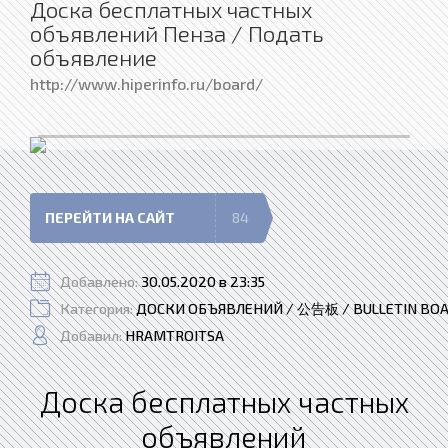
Доска бесплатных частных
объявлений Пенза / Подать
объявление
http://www.hiperinfo.ru/board/
ПЕРЕЙТИ НА САЙТ
84
Добавлено:
30.05.2020 в 23:35
Категория:
ДОСКИ ОБЪЯВЛЕНИЙ / 公告板 / BULLETIN BO
Добавил:
HRAMTROITSA
Доска бесплатных частных
объявлений