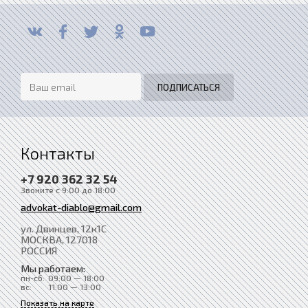
Контакты
+7 920 362 32 54
Звоните с 9:00 до 18:00
advokat-diablo@gmail.com
ул. Двинцев, 12к1С
МОСКВА
, 127018
РОССИЯ
Мы работаем:
пн-сб:
09:00 — 18:00
вс:
11:00 — 13:00
Показать на карте