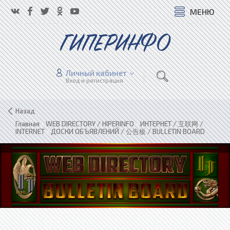
МЕНЮ
ГИПЕРИНФО
Личный кабинет
Вход и регистрация
Назад
Главная
»
WEB DIRECTORY / HIPERINFO
»
ИНТЕРНЕТ / 互联网 /
INTERNET
»
ДОСКИ ОБЪЯВЛЕНИЙ / 公告板 / BULLETIN BOARD