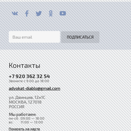
Контакты
+7 920 362 32 54
Звоните с 9:00 до 18:00
advokat-diablo@gmail.com
ул. Двинцев, 12к1С
МОСКВА
, 127018
РОССИЯ
Мы работаем:
пн-сб:
09:00 — 18:00
вс:
11:00 — 13:00
Показать на карте