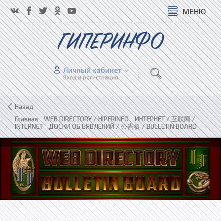
МЕНЮ
ГИПЕРИНФО
Личный кабинет
Вход и регистрация
Назад
Главная
»
WEB DIRECTORY / HIPERINFO
»
ИНТЕРНЕТ / 互联网 /
INTERNET
»
ДОСКИ ОБЪЯВЛЕНИЙ / 公告板 / BULLETIN BOARD