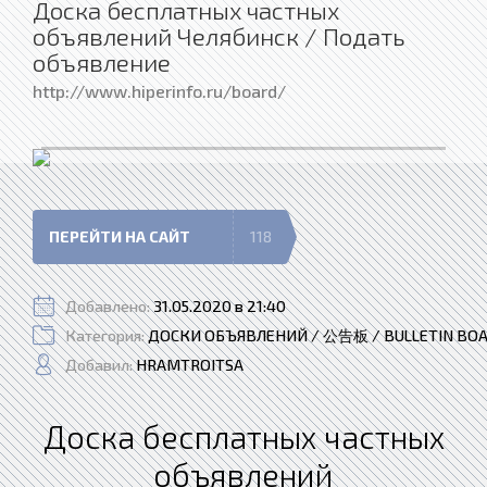
Доска бесплатных частных
объявлений Челябинск / Подать
объявление
http://www.hiperinfo.ru/board/
ПЕРЕЙТИ НА САЙТ
118
Добавлено:
31.05.2020 в 21:40
Категория:
ДОСКИ ОБЪЯВЛЕНИЙ / 公告板 / BULLETIN BO
Добавил:
HRAMTROITSA
Доска бесплатных частных
объявлений