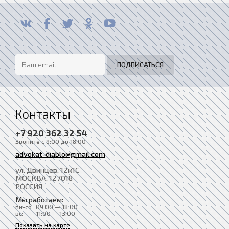
Контакты
+7 920 362 32 54
Звоните с 9:00 до 18:00
advokat-diablo@gmail.com
ул. Двинцев, 12к1С
МОСКВА
, 127018
РОССИЯ
Мы работаем:
пн-сб:
09:00 — 18:00
вс:
11:00 — 13:00
Показать на карте