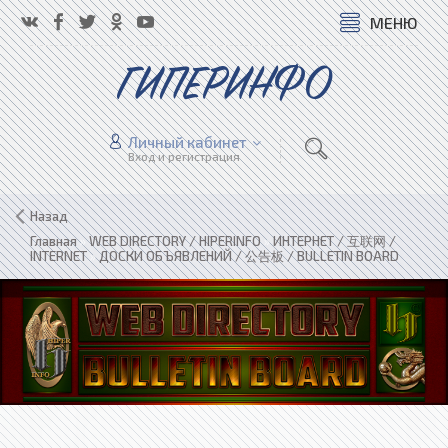
МЕНЮ
ГИПЕРИНФО
Личный кабинет
Вход и регистрация
Назад
Главная
»
WEB DIRECTORY / HIPERINFO
»
ИНТЕРНЕТ / 互联网 /
INTERNET
»
ДОСКИ ОБЪЯВЛЕНИЙ / 公告板 / BULLETIN BOARD