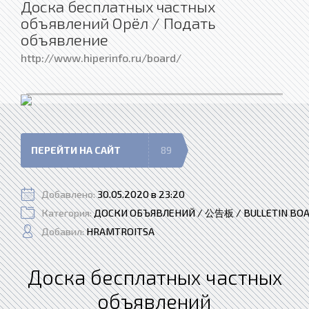
Доска бесплатных частных
объявлений Орёл / Подать
объявление
http://www.hiperinfo.ru/board/
ПЕРЕЙТИ НА САЙТ
89
Добавлено:
30.05.2020 в 23:20
Категория:
ДОСКИ ОБЪЯВЛЕНИЙ / 公告板 / BULLETIN BO
Добавил:
HRAMTROITSA
Доска бесплатных частных
объявлений