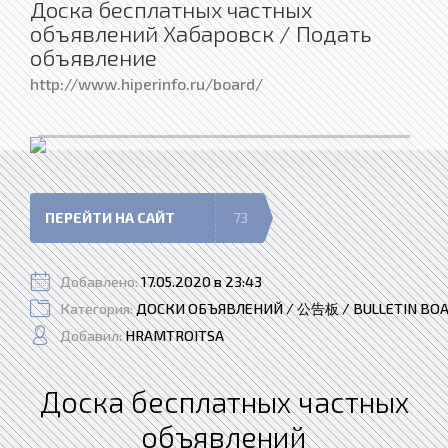
Доска бесплатных частных
объявлений Хабаровск / Подать
объявление
http://www.hiperinfo.ru/board/
ПЕРЕЙТИ НА САЙТ
73
Добавлено:
17.05.2020 в 23:43
Категория:
ДОСКИ ОБЪЯВЛЕНИЙ / 公告板 / BULLETIN BO
Добавил:
HRAMTROITSA
Доска бесплатных частных
объявлений