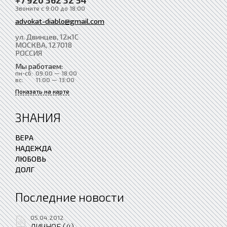
Звоните с 9:00 до 18:00
advokat-diablo@gmail.com
ул. Двинцев, 12к1С
МОСКВА
, 127018
РОССИЯ
Мы работаем:
пн-сб:
09:00 — 18:00
вс:
11:00 — 13:00
Показать на карте
ЗНАНИЯ
ВЕРА
НАДЕЖДА
ЛЮБОВЬ
ДОЛГ
Последние новости
05.04.2012
ЛИЧНОЕ (4)