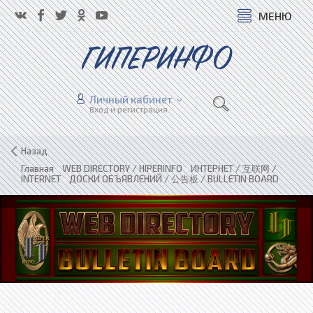
МЕНЮ
ГИПЕРИНФО
Личный кабинет
Вход и регистрация
Назад
Главная
»
WEB DIRECTORY / HIPERINFO
»
ИНТЕРНЕТ / 互联网 /
INTERNET
»
ДОСКИ ОБЪЯВЛЕНИЙ / 公告板 / BULLETIN BOARD