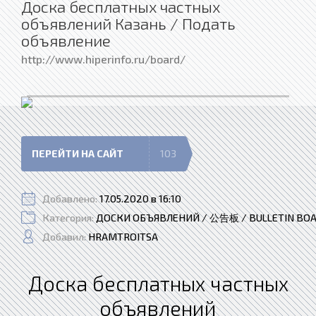
Доска бесплатных частных
объявлений Казань / Подать
объявление
http://www.hiperinfo.ru/board/
ПЕРЕЙТИ НА САЙТ
103
Добавлено:
17.05.2020 в 16:10
Категория:
ДОСКИ ОБЪЯВЛЕНИЙ / 公告板 / BULLETIN BO
Добавил:
HRAMTROITSA
Доска бесплатных частных
объявлений