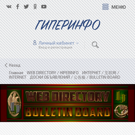
МЕНЮ
ГИПЕРИНФО
Личный кабинет
Вход и регистрация
Назад
Главная
»
WEB DIRECTORY / HIPERINFO
»
ИНТЕРНЕТ / 互联网 /
INTERNET
»
ДОСКИ ОБЪЯВЛЕНИЙ / 公告板 / BULLETIN BOARD