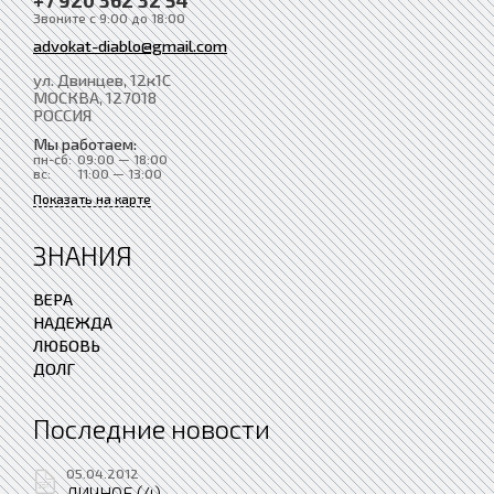
Звоните с 9:00 до 18:00
advokat-diablo@gmail.com
ул. Двинцев, 12к1С
МОСКВА
, 127018
РОССИЯ
Мы работаем:
пн-сб:
09:00 — 18:00
вс:
11:00 — 13:00
Показать на карте
ЗНАНИЯ
ВЕРА
НАДЕЖДА
ЛЮБОВЬ
ДОЛГ
Последние новости
05.04.2012
ЛИЧНОЕ (4)