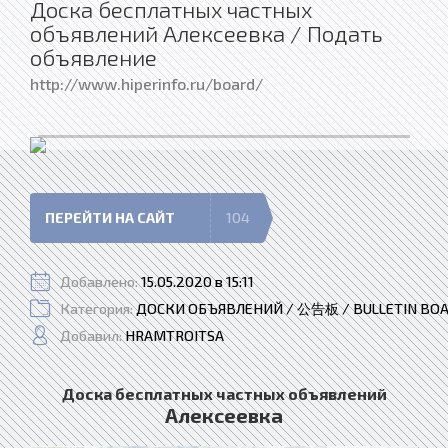
Доска бесплатных частных
объявлений Алексеевка / Подать
объявление
http://www.hiperinfo.ru/board/
ПЕРЕЙТИ НА САЙТ
104
Добавлено:
15.05.2020 в 15:11
Категория:
ДОСКИ ОБЪЯВЛЕНИЙ / 公告板 / BULLETIN BO
Добавил:
HRAMTROITSA
Доска бесплатных частных объявлений
Алексеевка