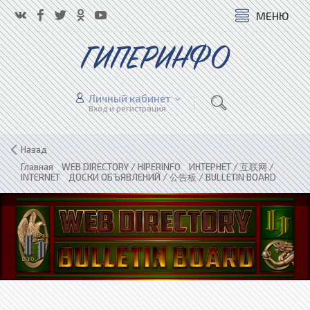
МЕНЮ
ГИПЕРИНФО
Личный кабинет
Вход и регистрация
Назад
Главная
»
WEB DIRECTORY / HIPERINFO
»
ИНТЕРНЕТ / 互联网 /
INTERNET
»
ДОСКИ ОБЪЯВЛЕНИЙ / 公告板 / BULLETIN BOARD