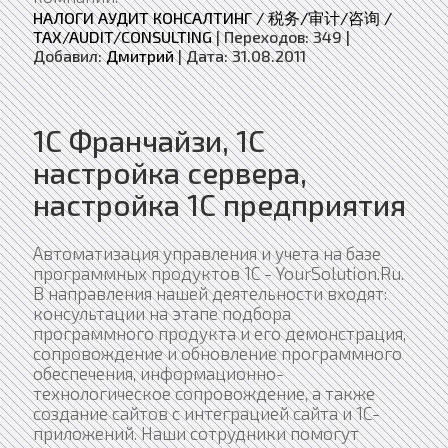
НАЛОГИ АУДИТ КОНСАЛТИНГ / 税务/审计/咨询 /
TAX/AUDIT/CONSULTING
|
Переходов:
349
|
Добавил:
Дмитрий
|
Дата:
31.08.2011
1C Франчайзи, 1C
настройка сервера,
настройка 1C предприятия
Автоматизация управления и учета на базе
программных продуктов 1С - YourSolution.Ru.
В направления нашей деятельности входят:
консультации на этапе подбора
программного продукта и его демонстрация,
сопровождение и обновление программного
обеспечения, информационно-
технологическое сопровождение, а также
создание сайтов с интеграцией сайта и 1С-
приложений. Наши сотрудники помогут