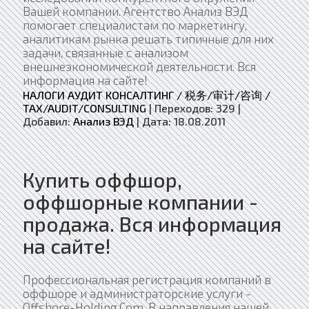
Вашей компании. Агентство Анализ ВЭД
помогает специалистам по маркетингу,
аналитикам рынка решать типичные для них
задачи, связанные с анализом
внешнеэкономической деятельности. Вся
информация на сайте!
НАЛОГИ АУДИТ КОНСАЛТИНГ / 税务/审计/咨询 /
TAX/AUDIT/CONSULTING
|
Переходов:
329
|
Добавил:
Анализ ВЭД
|
Дата:
18.08.2011
Купить оффшор,
оффшорные компании -
продажа. Вся информация
на сайте!
Профессиональная регистрация компаний в
оффшоре и администраторские услуги -
Offshore-Holding.Com. В направления нашей