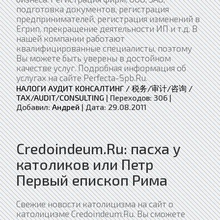
подготовка документов, регистрация
предпринимателей, регистрация изменений в
Егрип, прекращение деятельности ИП и т.д. В
нашей компании работают
квалифицированные специалисты, поэтому
Вы можете быть уверены в достойном
качестве услуг. Подробная информация об
услугах на сайте Perfecta-Spb.Ru.
НАЛОГИ АУДИТ КОНСАЛТИНГ / 税务/审计/咨询 /
TAX/AUDIT/CONSULTING
|
Переходов:
306
|
Добавил:
Андрей
|
Дата:
29.08.2011
Сredoindeum.Ru: пасха у
католиков или Петр
Первый епископ Рима
Свежие новости католицизма на сайт о
католицизме Сredoindeum.Ru. Вы сможете