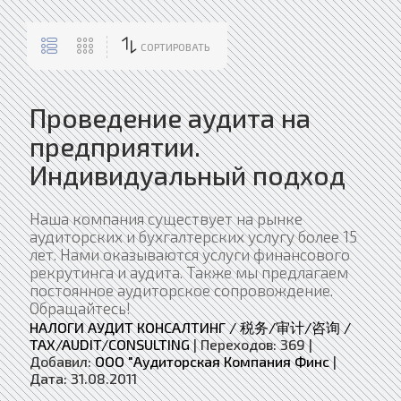
СОРТИРОВАТЬ
Проведение аудита на
предприятии.
Индивидуальный подход
Наша компания существует на рынке
аудиторских и бухгалтерских услугу более 15
лет. Нами оказываются услуги финансового
рекрутинга и аудита. Также мы предлагаем
постоянное аудиторское сопровождение.
Обращайтесь!
НАЛОГИ АУДИТ КОНСАЛТИНГ / 税务/审计/咨询 /
TAX/AUDIT/CONSULTING
|
Переходов:
369
|
Добавил:
ООО "Аудиторская Компания Финс
|
Дата:
31.08.2011