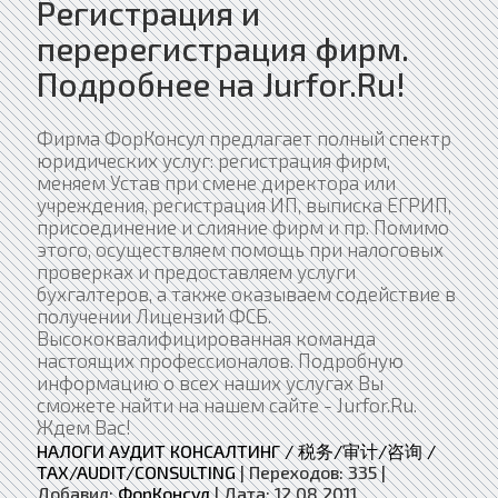
Регистрация и
перерегистрация фирм.
Подробнее на Jurfor.Ru!
Фирма ФорКонсул предлагает полный спектр
юридических услуг: регистрация фирм,
меняем Устав при смене директора или
учреждения, регистрация ИП, выписка ЕГРИП,
присоединение и слияние фирм и пр. Помимо
этого, осуществляем помощь при налоговых
проверках и предоставляем услуги
бухгалтеров, а также оказываем содействие в
получении Лицензий ФСБ.
Высококвалифицированная команда
настоящих профессионалов. Подробную
информацию о всех наших услугах Вы
сможете найти на нашем сайте - Jurfor.Ru.
Ждем Вас!
НАЛОГИ АУДИТ КОНСАЛТИНГ / 税务/审计/咨询 /
TAX/AUDIT/CONSULTING
|
Переходов:
335
|
Добавил:
ФорКонсул
|
Дата:
12.08.2011