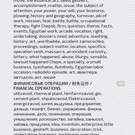
move, the essence; act, deed; gesheft,
accomplishment, matter, issue, the subject of
attention, your power, your will, your business,
plowing, history and geography, turnover, job of
work, mission, feat, battle, battle, occupational
therapy, fight Chepok, firm, question, theme, Facts,
events, Egyptian work, arcade, vocation, right,
undertaking, dossiers need, adventure, slashing,
history, art, worthwhile, accident zamorochka,
proceedings, subject matter, location, specifics,
operation vesh, massacre, an incident curiosity,
lottery, what happened, abuse, liturgy, sensible,
lawsuit happened Chepe, a specialty, a small
business, tyazhanie, Autobody, Egyptian labor,
occasion, radiodelo episode, art, авантюра,
автодело, акт, акция
ФИНАНСОВЫЕ ОПЕРАЦИИ / 财务运作 /
69
FINANCIAL OPERATIONS
utilzavod, chemical plant, himfarmzavod, gin,
cement plant, shpalozavod, Elektrozavod,
energozavod, затея, выдумка, предприятие;
дельце, гешефт, бизнес, украшение, фишка,
начинание, дело, починание, операция,
умышление, роскошество, затейка, замысел,
забава, придумка, idea, invention, enterprise; little
business, gesheft, business, decoration, trick,
undertaking, business, pochinanie operation,