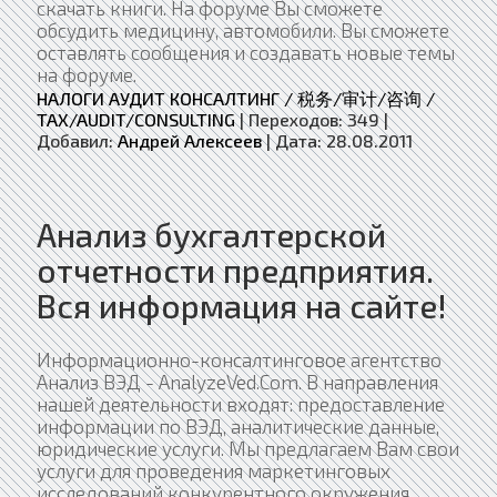
скачать книги. На форуме Вы сможете
обсудить медицину, автомобили. Вы сможете
оставлять сообщения и создавать новые темы
на форуме.
НАЛОГИ АУДИТ КОНСАЛТИНГ / 税务/审计/咨询 /
TAX/AUDIT/CONSULTING
|
Переходов:
349
|
Добавил:
Андрей Алексеев
|
Дата:
28.08.2011
Анализ бухгалтерской
отчетности предприятия.
Вся информация на сайте!
Информационно-консалтинговое агентство
Анализ ВЭД - AnalyzeVed.Com. В направления
нашей деятельности входят: предоставление
информации по ВЭД, аналитические данные,
юридические услуги. Мы предлагаем Вам свои
услуги для проведения маркетинговых
исследований конкурентного окружения