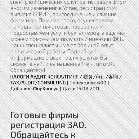
спектр юридических услуг: регистрация фирм,
вносим изменения в Устав, регистрация ИП,
выписка ЕГРИП, присоединение и слияние
фирм и пр. Помимо этого, осуществляем
помощь при налоговых проверках и
предоставляем услуги бухгалтеров, а еще мы
можем помочь Вам получить Лицензию ФСБ.
Наши специалисты имеют большой опыт
практической работы. Подробную
информацию о всех наших услугах Вы
сможете найти на нашем сайте - Jurfor.Ru.
Обращайтесь!
НАЛОГИ АУДИТ КОНСАЛТИНГ / 税务/审计/咨询 /
TAX/AUDIT/CONSULTING
|
Переходов:
400
|
Добавил:
ФорКонсул
|
Дата:
15.08.2011
Готовые фирмы
регистрация ЗАО.
Обращайтесь к