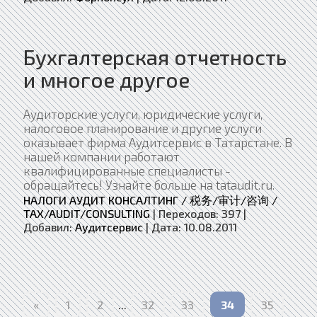
Бухгалтерская отчетность
и многое другое
Аудиторские услуги, юридические услуги,
налоговое планирование и другие услуги
оказывает фирма Аудитсервис в Татарстане. В
нашей компании работают
квалифицированные специалисты -
обращайтесь! Узнайте больше на tataudit.ru.
НАЛОГИ АУДИТ КОНСАЛТИНГ / 税务/审计/咨询 /
TAX/AUDIT/CONSULTING
|
Переходов:
397
|
Добавил:
Аудитсервис
|
Дата:
10.08.2011
«
1
2
...
32
33
34
35