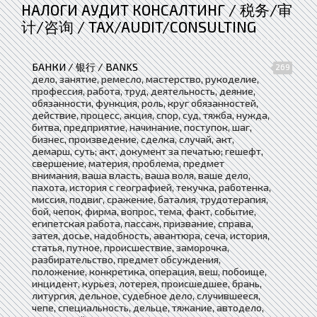
НАЛОГИ АУДИТ КОНСАЛТИНГ / 税务/审
计/咨询 / TAX/AUDIT/CONSULTING
БАНКИ / 银行 / BANKS
269
дело, занятие, ремесло, мастерство, рукоделие,
профессия, работа, труд, деятельность, деяние,
обязанности, функция, роль, круг обязанностей,
действие, процесс, акция, спор, суд, тяжба, нужда,
битва, предприятие, начинание, поступок, шаг,
бизнес, произведение, сделка, случай, акт,
демарш, суть; акт, документ за печатью; гешефт,
свершение, материя, проблема, предмет
внимания, ваша власть, ваша воля, ваше дело,
пахота, история с географией, текучка, работенка,
миссия, подвиг, сражение, баталия, трудотерапия,
бой, чепок, фирма, вопрос, тема, факт, событие,
египетская работа, пассаж, призвание, справа,
затея, досье, надобность, авантюра, сеча, история,
статья, путное, происшествие, заморочка,
разбирательство, предмет обсуждения,
положение, конкретика, операция, веш, побоище,
инцидент, курьез, лотерея, происшедшее, брань,
литургия, дельное, судебное дело, случившееся,
чепе, специальность, дельце, тяжание, автодело,