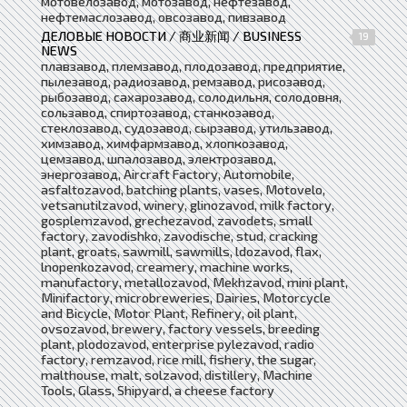
мотовелозавод, мотозавод, нефтезавод,
нефтемаслозавод, овсозавод, пивзавод
ДЕЛОВЫЕ НОВОСТИ / 商业新闻 / BUSINESS
19
NEWS
плавзавод, племзавод, плодозавод, предприятие,
пылезавод, радиозавод, ремзавод, рисозавод,
рыбозавод, сахарозавод, солодильня, солодовня,
сользавод, спиртозавод, станкозавод,
стеклозавод, судозавод, сырзавод, утильзавод,
химзавод, химфармзавод, хлопкозавод,
цемзавод, шпалозавод, электрозавод,
энергозавод, Aircraft Factory, Automobile,
asfaltozavod, batching plants, vases, Motovelo,
vetsanutilzavod, winery, glinozavod, milk factory,
gosplemzavod, grechezavod, zavodets, small
factory, zavodishko, zavodische, stud, cracking
plant, groats, sawmill, sawmills, ldozavod, flax,
lnopenkozavod, creamery, machine works,
manufactory, metallozavod, Mekhzavod, mini plant,
Minifactory, microbreweries, Dairies, Motorcycle
and Bicycle, Motor Plant, Refinery, oil plant,
ovsozavod, brewery, factory vessels, breeding
plant, plodozavod, enterprise pylezavod, radio
factory, remzavod, rice mill, fishery, the sugar,
malthouse, malt, solzavod, distillery, Machine
Tools, Glass, Shipyard, a cheese factory