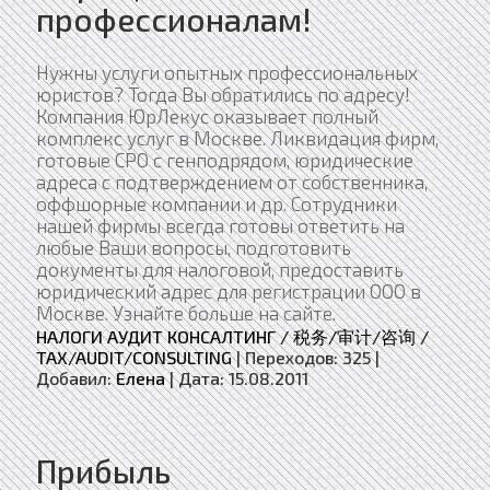
профессионалам!
Нужны услуги опытных профессиональных
юристов? Тогда Вы обратились по адресу!
Компания ЮрЛекус оказывает полный
комплекс услуг в Москве. Ликвидация фирм,
готовые СРО с генподрядом, юридические
адреса с подтверждением от собственника,
оффшорные компании и др. Сотрудники
нашей фирмы всегда готовы ответить на
любые Ваши вопросы, подготовить
документы для налоговой, предоставить
юридический адрес для регистрации ООО в
Москве. Узнайте больше на сайте.
НАЛОГИ АУДИТ КОНСАЛТИНГ / 税务/审计/咨询 /
TAX/AUDIT/CONSULTING
|
Переходов:
325
|
Добавил:
Елена
|
Дата:
15.08.2011
Прибыль