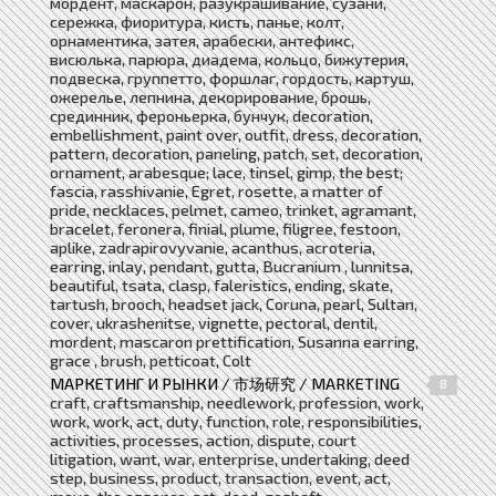
мордент, маскарон, разукрашивание, сузани,
сережка, фиоритура, кисть, панье, колт,
орнаментика, затея, арабески, антефикс,
висюлька, парюра, диадема, кольцо, бижутерия,
подвеска, группетто, форшлаг, гордость, картуш,
ожерелье, лепнина, декорирование, брошь,
срединник, фероньерка, бунчук, decoration,
embellishment, paint over, outfit, dress, decoration,
pattern, decoration, paneling, patch, set, decoration,
ornament, arabesque; lace, tinsel, gimp, the best;
fascia, rasshivanie, Egret, rosette, a matter of
pride, necklaces, pelmet, cameo, trinket, agramant,
bracelet, feronera, finial, plume, filigree, festoon,
aplike, zadrapirovyvanie, acanthus, acroteria,
earring, inlay, pendant, gutta, Bucranium , lunnitsa,
beautiful, tsata, clasp, faleristics, ending, skate,
tartush, brooch, headset jack, Coruna, pearl, Sultan,
cover, ukrashenitse, vignette, pectoral, dentil,
mordent, mascaron prettification, Susanna earring,
grace , brush, petticoat, Colt
МАРКЕТИНГ И РЫНКИ / 市场研究 / MARKETING
8
craft, craftsmanship, needlework, profession, work,
work, work, act, duty, function, role, responsibilities,
activities, processes, action, dispute, court
litigation, want, war, enterprise, undertaking, deed
step, business, product, transaction, event, act,