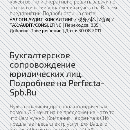
качественно и оперативно решить задачи по
автоматизации управления и учета на Вашем
предприятии. Подробности на сайте!
НАЛОГИ АУДИТ КОНСАЛТИНГ / 税务/审计/咨询 /
TAX/AUDIT/CONSULTING
|
Переходов:
335
|
Добавил:
Твое решение
|
Дата:
30.08.2011
Бухгалтерское
сопровождение
юридических лиц.
Подробнее на Perfecta-
Spb.Ru
Нужна квалифицированная юридическая
помощь? Значит наше предложение - это то,
что Вам нужно! Компания Перфекта в СПб
предлагает весь спектр услуг для Вашего
бизнеса. Регистрация фирм, ООО, ЗАО,