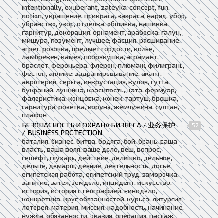
intentionally, exuberant, zateyka, concept, fun,
notion, украшение, прикраса, закраса, наряд, убор,
убранство, узор, отделка, обшивка, нашивка,
гарнитур, декорация, орнамент, арабеска; галун,
мишура, позумент, лучшее; фасция, расшивание,
эгрет, розочка, предмет гордости, колье,
ламбрекен, камея, побрякушка, аграмант,
браслет, фероньера, флерон, плюмаж, филигрань,
фестон, аплике, задрапировывание, акант,
акротерий, серьга, инкрустация, кулон, гутта,
букраний, лунница, красивость, цата, фермуар,
фалеристика, концовка, конек, тартуш, брошка,
гарнитура, розетка, коруна, жемчужина, султан,
плафон
БЕЗОПАСНОСТЬ И ОХРАНА БИЗНЕСА / 业务保护
52
/ BUSINESS PROTECTION
баталия, бизнес, битва, бодяга, бой, брань, ваша
власть, ваша воля, ваше дело, веш, вопрос,
гешефт, глухарь, действие, делишко, дельное,
дельце, демарш, деяние, деятельность, досье,
египетская работа, египетский труд, заморочка,
занятие, затея, земдело, инцидент, искусство,
история, история с географией, кинодело,
конкретика, круг обязанностей, курьез, литургия,
лотерея, материя, миссия, надобность, начинание,
нужда, обязанности, оказия, операция, пассаж,