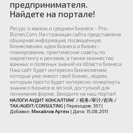
предпринимателя.
Найдете на портале!
Ресурс о малом и среднем бизнесе - Pro-
Biznes.Com. На страницах сайта представлена
обширная информация, посвященную
бизнесменам: идеи бизнеса и бизнес-
планирование, практические советы по
маркетингу и рекламе, а также множество
важных и полезных знаний из области бизнеса.
Наш сайт будет интересен бизнесменам,
которые уже имеют свой бизнес, людям,
которым просто будет интересно почерпнуть
знания о бизнесе в легкой, доступной для
понимания форме. Заходите на наш портал!
НАЛОГИ АУДИТ КОНСАЛТИНГ / 税务/审计/咨询 /
TAX/AUDIT/CONSULTING
|
Переходов:
357
|
Добавил:
Михайлов Артём
|
Дата:
15.08.2011