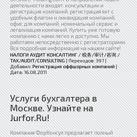
деятельности входят: консультации и
регистрация компаний, регистрация яхт с
удобным флагом и ликвидация компаний,
офис для компаний, номинальный сервис и
легализация компаний. Купить уже готовую
компанию с нами легко и доступно. Мы
работаем непосредственно с регистраторами.
Вся подробная информация на нашем сайте!
НАЛОГИ АУДИТ КОНСАЛТИНГ / 税务/审计/咨询 /
TAX/AUDIT/CONSULTING
|
Переходов:
397
|
Добавил:
Регистрация оффшорных компаний
|
Дата:
16.08.2011
Услуги бухгалтера в
Москве. Узнайте на
Jurfor.Ru!
Компания ФорКонсул предлагает полный