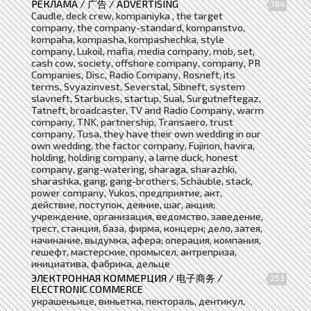
РЕКЛАМА / 广告 / ADVERTISING
784
Caudle, deck crew, kompaniyka , the target
company, the company-standard, kompanstvo,
kompaha, kompasha, kompashechka, style
company, Lukoil, mafia, media company, mob, set,
cash cow, society, offshore company, company, PR
Companies, Disc, Radio Company, Rosneft, its
terms, Svyazinvest, Severstal, Sibneft, system
slavneft, Starbucks, startup, Sual, Surgutneftegaz,
Tatneft, broadcaster, TV and Radio Company, warm
company, TNK, partnership, Transaero, trust
company, Tusa, they have their own wedding in our
own wedding, the factor company, Fujinon, havira,
holding, holding company, a lame duck, honest
company, gang-watering, sharaga, sharazhki,
sharashka, gang, gang-brothers, Schäuble, stack,
power company, Yukos, предприятие, акт,
действие, поступок, деяние, шаг, акция;
учреждение, организация, ведомство, заведение,
трест, станция, база, фирма, концерн; дело, затея,
начинание, выдумка, афера; операция, компания,
гешефт, мастерские, промысел, антреприза,
инициатива, фабрика, дельце
ЭЛЕКТРОННАЯ КОММЕРЦИЯ / 电子商务 /
253
ELECTRONIC COMMERCE
украшеньице, виньетка, пектораль, дентикул,