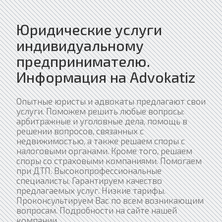
Юридические услуги
индивидуальному
предпринимателю.
Информация на Advokatiz
Опытные юристы и адвокаты предлагают свои
услуги. Поможем решить любые вопросы:
арбитражные и уголовные дела, помощь в
решении вопросов, связанных с
недвижимостью, а также решаем споры с
налоговыми органами. Кроме того, решаем
споры со страховыми компаниями. Помогаем
при ДТП. Высокопрофессиональные
специалисты. Гарантируем качество
предлагаемых услуг. Низкие тарифы.
Проконсультируем Вас по всем возникающим
вопросам. Подробности на сайте нашей
компании.