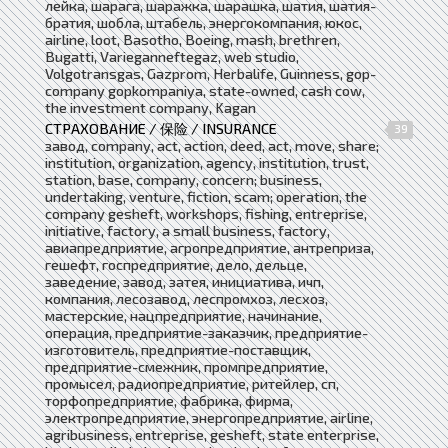
лейка, шарага, шаражка, шарашка, шатия, шатия-
братия, шобла, штабель, энергокомпания, юкос,
airline, loot, Basotho, Boeing, mash, brethren,
Bugatti, Varieganneftegaz, web studio,
Volgotransgas, Gazprom, Herbalife, Guinness, gop-
company gopkompaniya, state-owned, cash cow,
the investment company, Kagan
СТРАХОВАНИЕ / 保险 / INSURANCE
39
завод, company, act, action, deed, act, move, share;
institution, organization, agency, institution, trust,
station, base, company, concern; business,
undertaking, venture, fiction, scam; operation, the
company gesheft, workshops, fishing, entreprise,
initiative, factory, a small business, factory,
авиапредприятие, агропредприятие, антреприза,
гешефт, госпредприятие, дело, дельце,
заведение, завод, затея, инициатива, ичп,
компания, лесозавод, леспромхоз, лесхоз,
мастерские, нацпредприятие, начинание,
операция, предприятие-заказчик, предприятие-
изготовитель, предприятие-поставщик,
предприятие-смежник, промпредприятие,
промысел, радиопредприятие, ритейлер, сп,
торфопредприятие, фабрика, фирма,
электропредприятие, энергопредприятие, airline,
agribusiness, entreprise, gesheft, state enterprise,