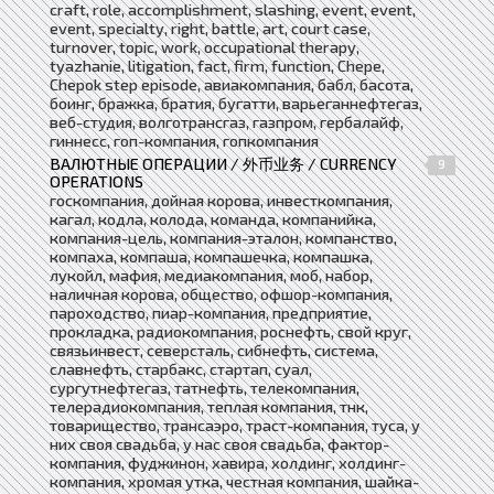
craft, role, accomplishment, slashing, event, event,
event, specialty, right, battle, art, court case,
turnover, topic, work, occupational therapy,
tyazhanie, litigation, fact, firm, function, Chepe,
Chepok step episode, авиакомпания, бабл, басота,
боинг, бражка, братия, бугатти, варьеганнефтегаз,
веб-студия, волготрансгаз, газпром, гербалайф,
гиннесс, гоп-компания, гопкомпания
ВАЛЮТНЫЕ ОПЕРАЦИИ / 外币业务 / CURRENCY
9
OPERATIONS
госкомпания, дойная корова, инвесткомпания,
кагал, кодла, колода, команда, компанийка,
компания-цель, компания-эталон, компанство,
компаха, компаша, компашечка, компашка,
лукойл, мафия, медиакомпания, моб, набор,
наличная корова, общество, офшор-компания,
пароходство, пиар-компания, предприятие,
прокладка, радиокомпания, роснефть, свой круг,
связьинвест, северсталь, сибнефть, система,
славнефть, старбакс, стартап, суал,
сургутнефтегаз, татнефть, телекомпания,
телерадиокомпания, теплая компания, тнк,
товарищество, трансаэро, траст-компания, туса, у
них своя свадьба, у нас своя свадьба, фактор-
компания, фуджинон, хавира, холдинг, холдинг-
компания, хромая утка, честная компания, шайка-