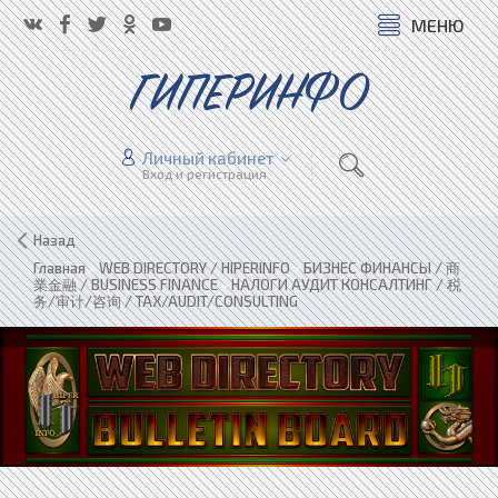
МЕНЮ
ГИПЕРИНФО
Личный кабинет
Вход и регистрация
Назад
Главная
»
WEB DIRECTORY / HIPERINFO
»
БИЗНЕС ФИНАНСЫ / 商
業金融 / BUSINESS FINANCE
»
НАЛОГИ АУДИТ КОНСАЛТИНГ / 税
务/审计/咨询 / TAX/AUDIT/CONSULTING