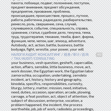
пахота, побоище, подвиг, положение, поступок,
предмет внимания, предмет обсуждения,
предприятие, призвание, проблема,
происшедшее, происшествие, процесс, путное,
работа, работенка, радиодело, разбирательство,
ремесло, роль, свершение, сеча, случай,
случившееся, событие, специальность, справа,
сражение, статья, судебное дело, текучка, тема,
труд, трудотерапия, тяжание, тяжба, факт, фирма,
функция, чепе, чепок, шаг, эпизод, adventure,
Autobody, act, action, battle, business, battle
bodyaga, fight, wrestle, your power, your will
НАЛОГИ АУДИТ КОНСАЛТИНГ / 税务/审计/咨询
412
/ TAX/AUDIT/CONSULTING
your business, vesh question, gesheft, capercaillie,
action, affairs, sensible, little business, move, act,
work dossier, the Egyptian work, the Egyptian labor
zamorochka, occupation, undertaking, zemdelo
incident, art, history, history and geography,
kinodela, specifics, responsibilities, curiosity,
liturgy, lottery, matter, mission, need, initiative,
need, duties, occasion, operation, arcade, plowing,
carnage, a feat position, act, object of attention, the
subject of discussion, enterprise, vocation, a
problem happened, the incident, the process
worthwhile, job, job of work, radiodelo, proceedings,