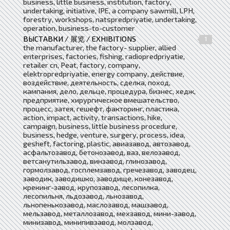
business, little business, institution, factory,
undertaking, initiative, IPE, a company sawmill, LPH,
forestry, workshops, natspredpriyatie, undertaking,
operation, business-to-customer
ВЫСТАВКИ / 展览 / EXHIBITIONS
1
the manufacturer, the factory- supplier, allied
enterprises, factories, fishing, radiopredpriyatie,
retailer cn, Peat, factory, company,
elektropredpriyatie, energy company, действие,
воздействие, деятельность, сделка, поход,
кампания, дело, дельце, процедура, бизнес, хедж,
предприятие, хирургическое вмешательство,
процесс, затея, гешефт, факторинг, пластика,
action, impact, activity, transactions, hike,
campaign, business, little business procedure,
business, hedge, venture, surgery, process, idea,
gesheft, factoring, plastic, авиазавод, автозавод,
асфальтозавод, бетонозавод, ваз, велозавод,
ветсанутильзавод, винзавод, глинозавод,
гормолзавод, госплемзавод, гречезавод, заводец,
заводик, заводишко, заводище, конезавод,
крекинг-завод, крупозавод, лесопилка,
лесопильня, льдозавод, льнозавод,
льнопенькозавод, маслозавод, машзавод,
мельзавод, металлозавод, мехзавод, мини-завод,
минизавод, минипивзавод, молзавод,