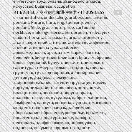
египетский труд, оказия, радиодело, эпизод,
искусство, business, occupation
ИТ БИЗНЕС / 商业信息和通信技术 / IT BUSINESS
4
ornamentation, undertaking, arabesques, antefix,
pendant, Parure, tiara, ring, fashion jewelry,
pendant, Slide, grace note, pride, cartouche
necklace, moldings, decoration, brooch, midwayers,
diadem, horsetail, аграмант, аграф, агремент,
акант, акротерий, антефик, антефикс, анфемион,
аплике, апподжиатура, арабески,
аромамедальон, арсо, аэтом, барма, басота,
бешлейка, бижутерия, бликфанг, браслет, брошка,
брошь, букраний, бунчук, виньетка, висюлька,
гарнитура, гемберж, гильош, гордость, гривна,
группетто, гутта, декорация, декорирование,
дентикул, диадема, жемчужина,
задрапировывание, затея, инкрустация, камея,
картуш, кидар, кисть, кокошник, колт, колье,
кольцо, конек, концовка, коруна, краса,
красивость, кулон, кусудама, лабрет, лабретка,
ламбрекен, ланцуга, лепнина, лунница, маскарон,
мордент, накосник, нанизь, нашлемник,
обнизывание, обряжение, ожерелье, орнамент,
орнаментика, орнатура, панье, парюра,
пектораль, плафон, плюмаж, побрякушка,
подвеска, позумент, предмет гордости