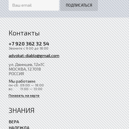
Контакты
+7 920 362 32 54
Звоните с 9:00 до 18:00
advokat-diablo@gmail.com
ул. Двинцев, 12к1С
МОСКВА
, 127018
РОССИЯ
Мы работаем:
пн-сб:
09:00 — 18:00
вс:
11:00 — 13:00
Показать на карте
ЗНАНИЯ
ВЕРА
НАДЕЖДА