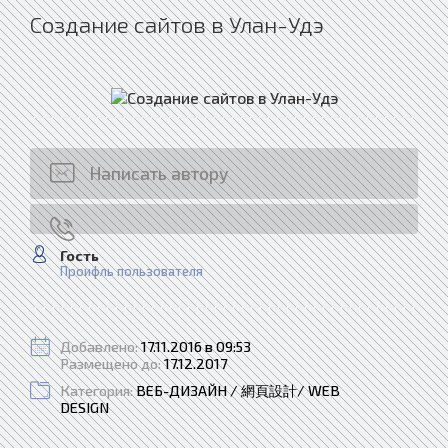
Создание сайтов в Улан-Удэ
Написать автору
Гость
Проифль пользователя
Добавлено:
17.11.2016 в 09:53
Размещено до:
17.12.2017
Категория:
ВЕБ-ДИЗАЙН / 網頁設計/ WEB
DESIGN