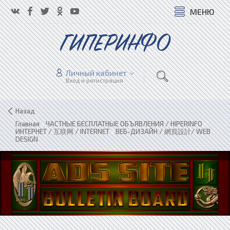
МЕНЮ
ГИПЕРИНФО
Личный кабинет
Вход и регистрация
Назад
Главная
»
ЧАСТНЫЕ БЕСПЛАТНЫЕ ОБЪЯВЛЕНИЯ / HIPERINFO
»
ИНТЕРНЕТ / 互联网 / INTERNET
»
ВЕБ-ДИЗАЙН / 網頁設計/ WEB
DESIGN