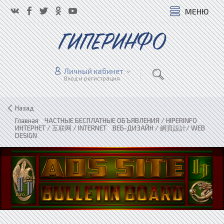
МЕНЮ
ГИПЕРИНФО
Личный кабинет
Вход и регистрация
Назад
Главная
»
ЧАСТНЫЕ БЕСПЛАТНЫЕ ОБЪЯВЛЕНИЯ / HIPERINFO
»
ИНТЕРНЕТ / 互联网 / INTERNET
»
ВЕБ-ДИЗАЙН / 網頁設計/ WEB
DESIGN