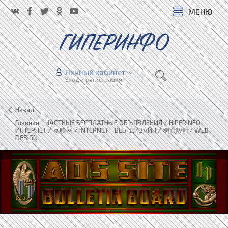
МЕНЮ
ГИПЕРИНФО
Личный кабинет
Вход и регистрация
Назад
Главная
»
ЧАСТНЫЕ БЕСПЛАТНЫЕ ОБЪЯВЛЕНИЯ / HIPERINFO
»
ИНТЕРНЕТ / 互联网 / INTERNET
»
ВЕБ-ДИЗАЙН / 網頁設計/ WEB
DESIGN