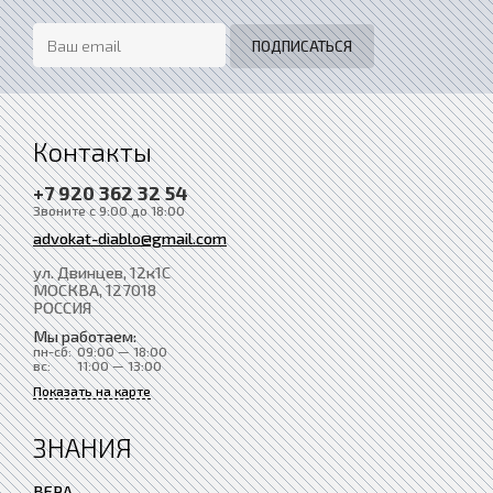
Контакты
+7 920 362 32 54
Звоните с 9:00 до 18:00
advokat-diablo@gmail.com
ул. Двинцев, 12к1С
МОСКВА
, 127018
РОССИЯ
Мы работаем:
пн-сб:
09:00 — 18:00
вс:
11:00 — 13:00
Показать на карте
ЗНАНИЯ
ВЕРА