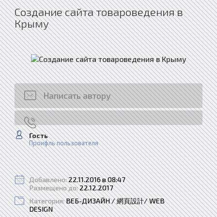
Создание сайта товароведения в
Крыму
Написать автору
Гость
Проифль пользователя
Добавлено:
22.11.2016 в 08:47
Размещено до:
22.12.2017
Категория:
ВЕБ-ДИЗАЙН / 網頁設計/ WEB
DESIGN