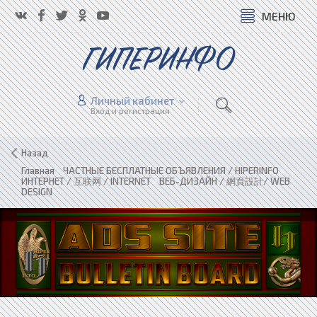
МЕНЮ
ГИПЕРИНФО
Личный кабинет
Вход и регистрация
Назад
Главная
»
ЧАСТНЫЕ БЕСПЛАТНЫЕ ОБЪЯВЛЕНИЯ / HIPERINFO
»
ИНТЕРНЕТ / 互联网 / INTERNET
»
ВЕБ-ДИЗАЙН / 網頁設計/ WEB
DESIGN