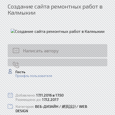
Создание сайта ремонтных работ в
Калмыкии
Написать автору
Гость
Проифль пользователя
Добавлено:
17.11.2016 в 17:50
Размещено до:
17.12.2017
Категория:
ВЕБ-ДИЗАЙН / 網頁設計/ WEB
DESIGN