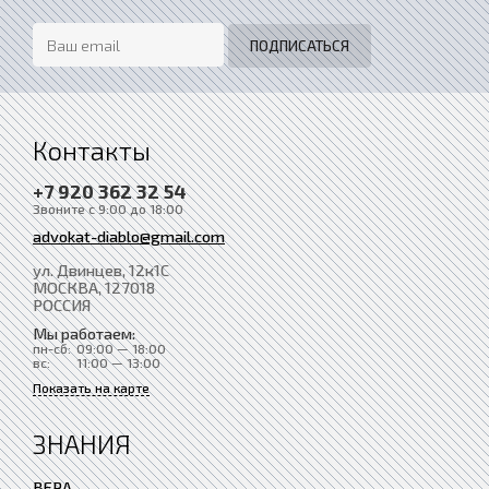
Контакты
+7 920 362 32 54
Звоните с 9:00 до 18:00
advokat-diablo@gmail.com
ул. Двинцев, 12к1С
МОСКВА
, 127018
РОССИЯ
Мы работаем:
пн-сб:
09:00 — 18:00
вс:
11:00 — 13:00
Показать на карте
ЗНАНИЯ
ВЕРА