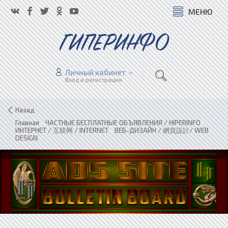
МЕНЮ
ГИПЕРИНФО
Личный кабинет
Вход и регистрация
Назад
Главная
»
ЧАСТНЫЕ БЕСПЛАТНЫЕ ОБЪЯВЛЕНИЯ / HIPERINFO
»
ИНТЕРНЕТ / 互联网 / INTERNET
»
ВЕБ-ДИЗАЙН / 網頁設計/ WEB
DESIGN