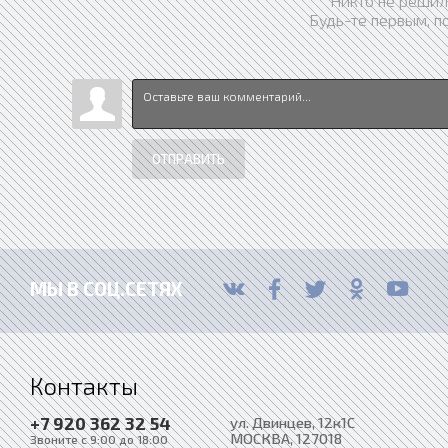
Никто не решил
Будь-те первым, п
ОТПРАВИТЬ
МЫ В СОЦ.СЕТЯХ
Контакты
+7 920 362 32 54
ул. Двинцев, 12к1С
МОСКВА
, 127018
Звоните с 9:00 до 18:00