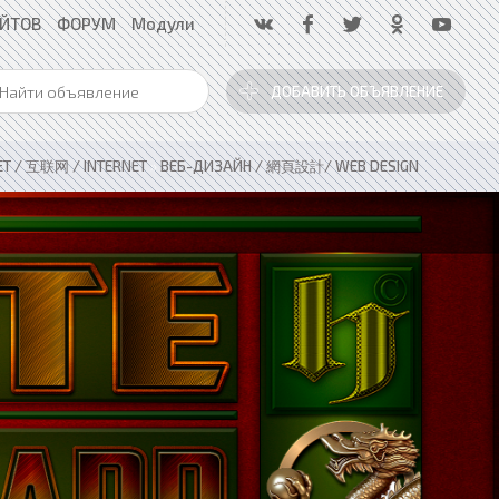
АЙТОВ
ФОРУМ
Модули
ДОБАВИТЬ ОБЪЯВЛЕНИЕ
ЕТ / 互联网 / INTERNET
»
ВЕБ-ДИЗАЙН / 網頁設計/ WEB DESIGN