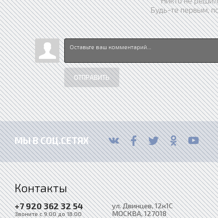
Никто не решил
Будь-те первым, п
ОТПРАВИТЬ
МЫ В СОЦ.СЕТЯХ
Контакты
+7 920 362 32 54
ул. Двинцев, 12к1С
МОСКВА
, 127018
Звоните с 9:00 до 18:00