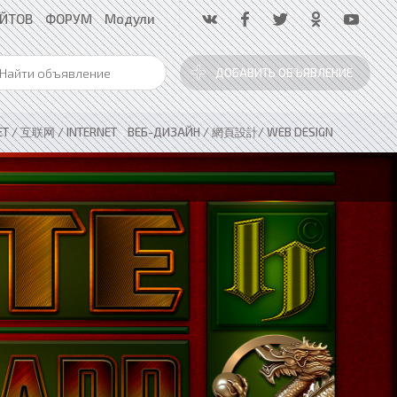
АЙТОВ
ФОРУМ
Модули
ДОБАВИТЬ ОБЪЯВЛЕНИЕ
ЕТ / 互联网 / INTERNET
»
ВЕБ-ДИЗАЙН / 網頁設計/ WEB DESIGN