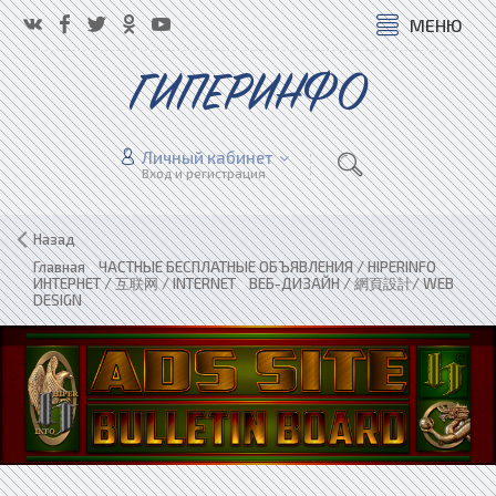
МЕНЮ
ГИПЕРИНФО
Личный кабинет
Вход и регистрация
Назад
Главная
»
ЧАСТНЫЕ БЕСПЛАТНЫЕ ОБЪЯВЛЕНИЯ / HIPERINFO
»
ИНТЕРНЕТ / 互联网 / INTERNET
»
ВЕБ-ДИЗАЙН / 網頁設計/ WEB
DESIGN