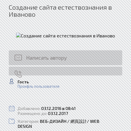
Создание сайта естествознания в
Иваново
Написать автору
Гость
Проифль пользователя
Добавлено:
03.12.2016 в 08:41
Размещено до:
03.12.2017
Категория:
ВЕБ-ДИЗАЙН / 網頁設計/ WEB
DESIGN