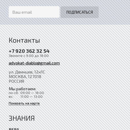
Контакты
+7 920 362 32 54
Звоните с 9:00 до 18:00
advokat-diablo@gmail.com
ул. Двинцев, 12к1С
МОСКВА
, 127018
РОССИЯ
Мы работаем:
пн-сб:
09:00 — 18:00
вс:
11:00 — 13:00
Показать на карте
ЗНАНИЯ
ВЕРА