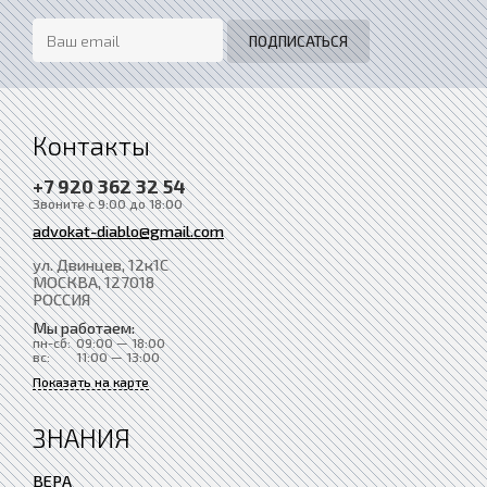
Контакты
+7 920 362 32 54
Звоните с 9:00 до 18:00
advokat-diablo@gmail.com
ул. Двинцев, 12к1С
МОСКВА
, 127018
РОССИЯ
Мы работаем:
пн-сб:
09:00 — 18:00
вс:
11:00 — 13:00
Показать на карте
ЗНАНИЯ
ВЕРА