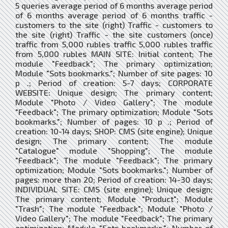
5 queries average period of 6 months average period
of 6 months average period of 6 months traffic -
customers to the site (right) Traffic - customers to
the site (right) Traffic - the site customers (once)
traffic from 5,000 rubles traffic 5,000 rubles traffic
from 5,000 rubles MAIN SITE: Initial content; The
module "Feedback"; The primary optimization;
Module "Sots bookmarks."; Number of site pages: 10
p .; Period of creation: 5-7 days; CORPORATE
WEBSITE: Unique design; The primary content;
Module "Photo / Video Gallery"; The module
"Feedback"; The primary optimization; Module "Sots
bookmarks."; Number of pages: 10 p .; Period of
creation: 10-14 days; SHOP: CMS (site engine); Unique
design; The primary content; The module
"Catalogue" module "Shopping"; The module
"Feedback"; The module "Feedback"; The primary
optimization; Module "Sots bookmarks."; Number of
pages: more than 20; Period of creation: 14-30 days;
INDIVIDUAL SITE: CMS (site engine); Unique design;
The primary content; Module "Product"; Module
"Trash"; The module "Feedback"; Module "Photo /
Video Gallery"; The module "Feedback"; The primary
optimization; Module "Sots bookmarks."; Number of