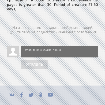
pages is greater than 30; Period of creation: 21-60
days;
Никто не решился оставить свой комментарий.
Будь-те первым, поделитесь мнением с остальными.
ОТПРАВИТЬ