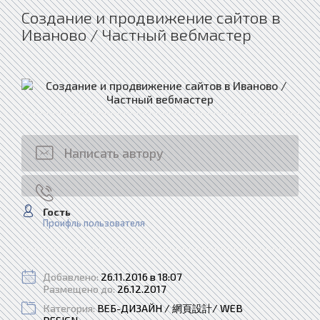
Создание и продвижение сайтов в
Иваново / Частный вебмастер
Написать автору
Гость
Проифль пользователя
Добавлено:
26.11.2016 в 18:07
Размещено до:
26.12.2017
Категория:
ВЕБ-ДИЗАЙН / 網頁設計/ WEB