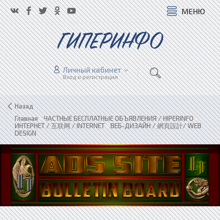
МЕНЮ
ГИПЕРИНФО
Личный кабинет
Вход и регистрация
Назад
Главная
»
ЧАСТНЫЕ БЕСПЛАТНЫЕ ОБЪЯВЛЕНИЯ / HIPERINFO
»
ИНТЕРНЕТ / 互联网 / INTERNET
»
ВЕБ-ДИЗАЙН / 網頁設計/ WEB
DESIGN