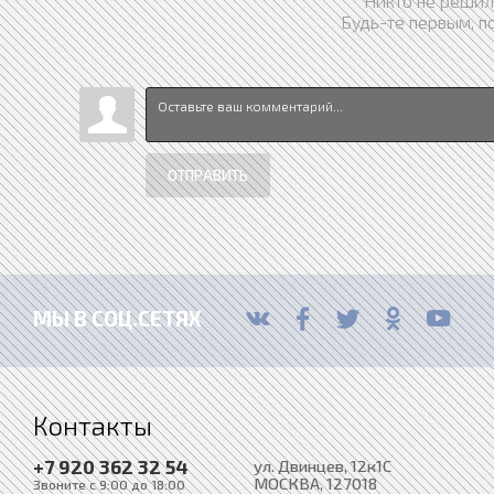
Никто не решил
Будь-те первым, п
ОТПРАВИТЬ
МЫ В СОЦ.СЕТЯХ
Контакты
+7 920 362 32 54
ул. Двинцев, 12к1С
МОСКВА
, 127018
Звоните с 9:00 до 18:00