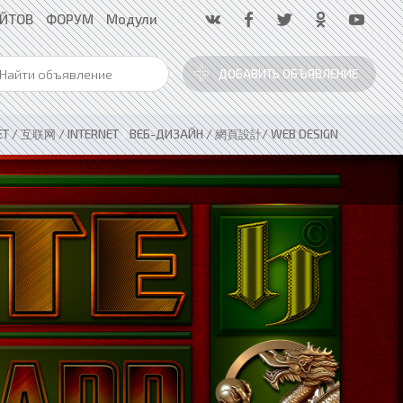
АЙТОВ
ФОРУМ
Модули
ДОБАВИТЬ ОБЪЯВЛЕНИЕ
ЕТ / 互联网 / INTERNET
»
ВЕБ-ДИЗАЙН / 網頁設計/ WEB DESIGN