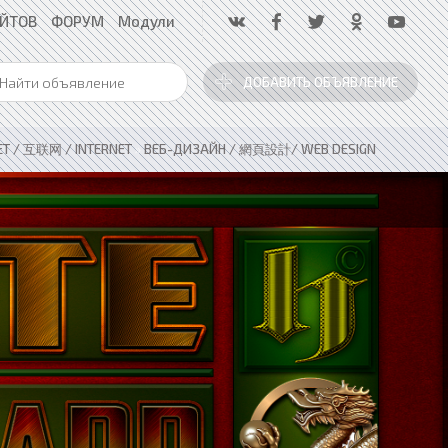
АЙТОВ
ФОРУМ
Модули
ДОБАВИТЬ ОБЪЯВЛЕНИЕ
ЕТ / 互联网 / INTERNET
»
ВЕБ-ДИЗАЙН / 網頁設計/ WEB DESIGN