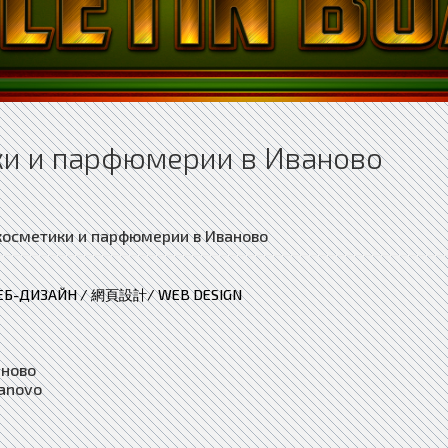
ки и парфюмерии в Иваново
ЕБ-ДИЗАЙН / 網頁設計/ WEB DESIGN
аново
vanovo