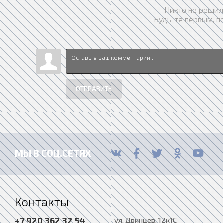
Никто не решил
Будь-те первым, п
ОТПРАВИТЬ
МЫ В СОЦ.СЕТЯХ
Контакты
+7 920 362 32 54
ул. Двинцев, 12к1С