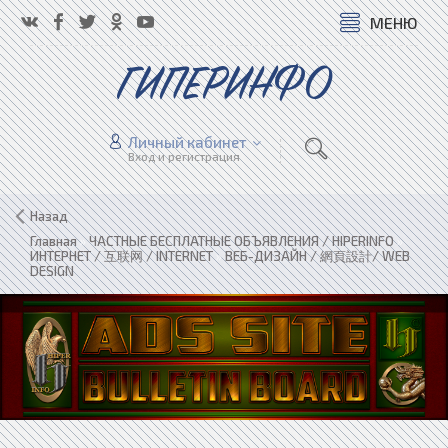
МЕНЮ
ГИПЕРИНФО
Личный кабинет
Вход и регистрация
Назад
Главная
»
ЧАСТНЫЕ БЕСПЛАТНЫЕ ОБЪЯВЛЕНИЯ / HIPERINFO
»
ИНТЕРНЕТ / 互联网 / INTERNET
»
ВЕБ-ДИЗАЙН / 網頁設計/ WEB
DESIGN