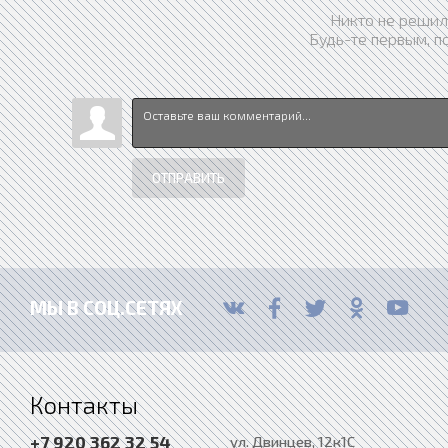
Никто не решил
Будь-те первым, п
ОТПРАВИТЬ
МЫ В СОЦ.СЕТЯХ
Контакты
+7 920 362 32 54
ул. Двинцев, 12к1С