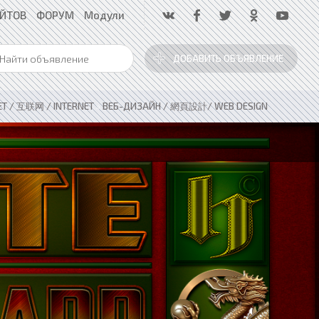
АЙТОВ
ФОРУМ
Модули
ДОБАВИТЬ ОБЪЯВЛЕНИЕ
ЕТ / 互联网 / INTERNET
»
ВЕБ-ДИЗАЙН / 網頁設計/ WEB DESIGN