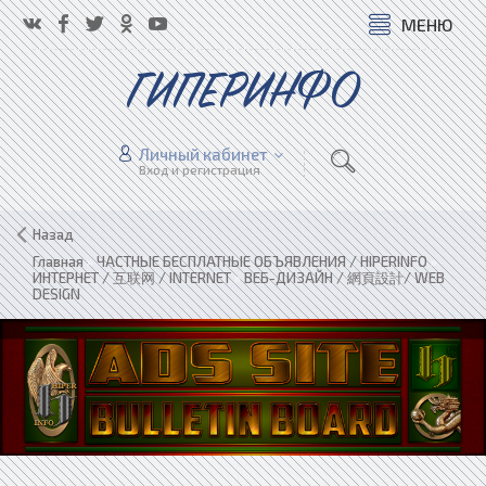
МЕНЮ
ГИПЕРИНФО
Личный кабинет
Вход и регистрация
Назад
Главная
»
ЧАСТНЫЕ БЕСПЛАТНЫЕ ОБЪЯВЛЕНИЯ / HIPERINFO
»
ИНТЕРНЕТ / 互联网 / INTERNET
»
ВЕБ-ДИЗАЙН / 網頁設計/ WEB
DESIGN