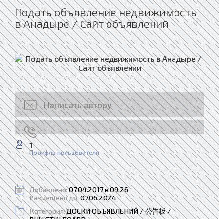
Подать объявление недвижимость
в Анадыре / Сайт объявлений
Написать автору
1
Проифль пользователя
Добавлено:
07.04.2017 в 09:26
Размещено до:
07.06.2024
Категория:
ДОСКИ ОБЪЯВЛЕНИЙ / 公告板 /