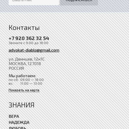
Контакты
+7 920 362 32 54
Звоните с 9:00 до 18:00
advokat-diablo@gmail.com
ул. Двинцев, 12к1С
МОСКВА
, 127018
РОССИЯ
Мы работаем:
пн-сб:
09:00 — 18:00
вс:
11:00 — 13:00
Показать на карте
ЗНАНИЯ
ВЕРА
НАДЕЖДА
ЛЮБОВЬ