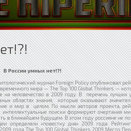
ет!?!
В России умных нет!?!
тологический журнал Foreign Policy опубликовал ре
временного мира — The Top 100 Global Thinkers — ко
 на человечество в 2009 году. В перечень лучших 
зных областях знания, которые оказывают значител
ние и мир в целом. По мысли авторов проекта, рей
и интеллектуальные поиски формируют очертания мир
ь в ближайшем будущем. В этом году россияне не по
еи определяли «повестку дня» 2009 года. Рейтинг
009 года The Top 100 Global Thinkers 2009 Место Пе