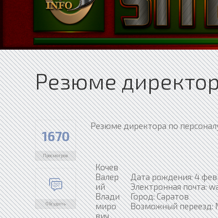
Резюме директор
Резюме директора по персоналу
1670
Просмотров
Кочев
Валер
Дата рождения: 4 фев
ий
Электронная почта: w
Влади
Город: Саратов
миро
Возможный переезд: 
Обсудить
вич