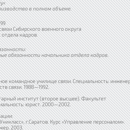
бу«
оизводство в полном объеме.
999
связи Сибирского военного округа
 отдела кадров.
язанности:
ные обязанности начальника отдела кадров.
ное командное училище связи. Специальность: инжене
тв связи. 1988—1992.
арный институт (второе высшее). Факультет
иальность: юрист. 2000—2002.
ации:
Уникласс», г.Саратов. Курс «Управление персоналом».
ер. 2003.