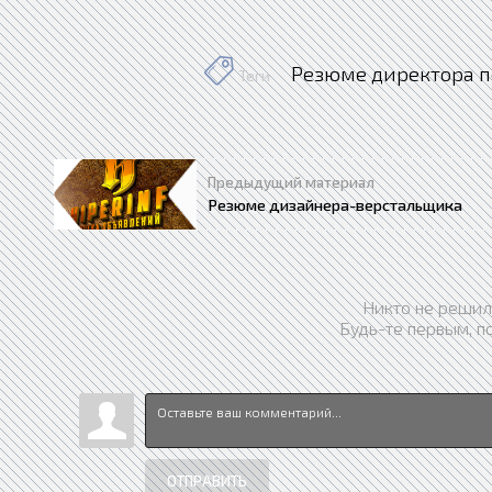
Резюме директора п
Теги
Предыдущий материал
Резюме дизайнера-верстальщика
Никто не решил
Будь-те первым, п
ОТПРАВИТЬ