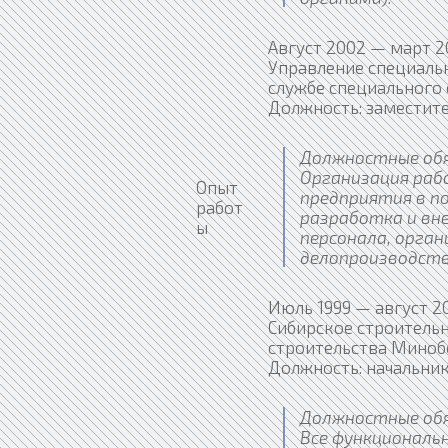
Август 2002 — март 2
Управление специаль
службе специального
Должность: заместите
Должностные об
Организация раб
Опыт
предприятия в по
работ
разработка и вн
ы
персонала, орган
делопроизводств
Июль 1999 — август 2
Сибирское строительн
строительства Миноб
Должность: начальник
Должностные об
Все функциональ