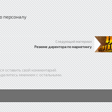
о персоналу
Следующий материал
Резюме директора по маркетингу
ся оставить свой комментарий.
оделитесь мнением с остальными.