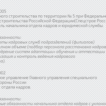
005
ного строительства по территории № 5 при Федеральн
 строительства Российской Федерации(Спецстрое Росс
ль начальника отдела кадров и юридической службы.
язанности:
оты кадровых служб подразделений (филиалов)
лном объеме (подбор персонала расстановка кадров
едрение систем адаптации» обучения и аттестации
изация и контроль ведения кадрового
а).
002
ое управление Главного управления специального
ороны России
 отдела кадров.
язанности:
ные обязанности начальника отдела кадров с уклон