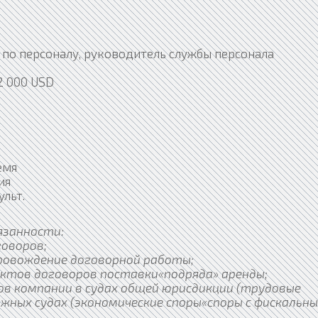
по персоналу, руководитель службы персонала
2 000 USD
емя
ия
льт.
язанности:
говоров;
ровождение договорной работы;
ктов договоров поставки«подряда» аренды;
в компании в судах общей юрисдикции (трудовые
жных судах (экономические споры«споры с фискальн