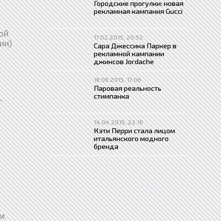
Городские прогулки: новая
рекламная кампания Gucci
ой
17.02.2015, 20:52
ии)
Сара Джессика Паркер в
рекламной кампании
джинсов Jordache
18.06.2015, 17:06
Паровая реальность
стимпанка
,
14.04.2015, 22:16
Кэти Перри стала лицом
итальянского модного
бренда
ом