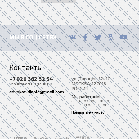
МЫ В СОЦ.СЕТЯХ
Контакты
+7 920 362 32 54
ул. Двинцев, 12к1С
МОСКВА
, 127018
Звоните с 9:00 до 18:00
РОССИЯ
advokat-diablo@gmail.com
Мы работаем:
пн-сб:
09:00 — 18:00
вс:
11:00 — 13:00
Показать на карте