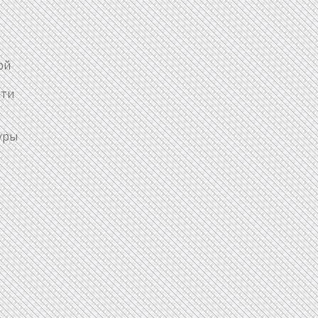
ой
сти
уры