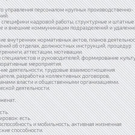
ого управления персоналом крупных производственно-
ий.
и специфики кадровой работы, структурные и штатные
ие и внешние коммуникации подразделений и удаленн
ие внутренних нормативных актов, планов деятельно
ений об отделах, должностных инструкций, процедур
тренинги, аттестации, мотивации.
а специалистов и руководителей, формирование культ
поративные мероприятия.
ние деятельности, трудовые взаимоотношения
ателя, разработка коллективных договоров,
ганами власти и общественными организациями.
еской деятельности.
женат.
сть.
ровок: есть.
тоспособность и мобильность, активная жизненная
ские способности.