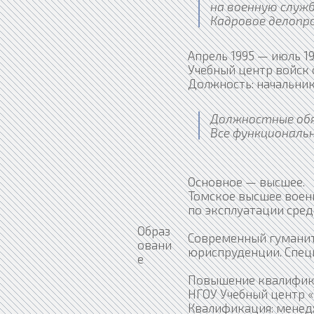
на военную служ
Кадровое делопр
Апрель 1995 — июль 1
Учебный центр войск 
Должность: начальник
Должностные об
Все функциональ
Основное — высшее.
Томское высшее воен
по эксплуатации средс
Образ
Современный гуманит
овани
юриспруденции. Спец
е
Повышение квалифик
НГОУ Учебный центр «
Квалификация: менедж