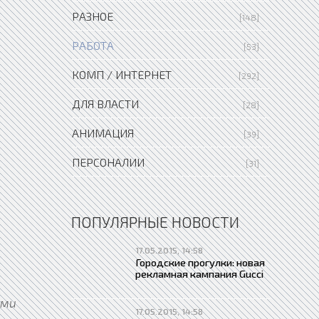
РАЗНОЕ
[148]
РАБОТА
[53]
КОМП / ИНТЕРНЕТ
[292]
ДЛЯ ВЛАСТИ
[28]
АНИМАЦИЯ
[39]
ПЕРСОНАЛИИ
[31]
ПОПУЛЯРНЫЕ НОВОСТИ
17.05.2015, 14:58
Городские прогулки: новая
рекламная кампания Gucci
ыми
17.05.2015, 14:58