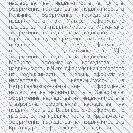
наследства на недвижимость в Элисте,
оформление наследства на недвижимость в
Нальчике, оформление наследства на
недвижимость в Магасе, оформление
наследства на недвижимость в Махачкале,
оформление наследства на недвижимость в
Горно-Алтайске, оформление наследства на
недвижимость в Улан-Удэ, оформление
наследства на недвижимость в Уфе,
оформление наследства на недвижимость в
Майкопе, оформление наследства на
недвижимость в Чите, оформление наследства
на недвижимость в Перми, оформление
наследства на недвижимость в
Петропавловске-Камчатском, оформление
наследства на недвижимость в Хабаровске,
оформление наследства на недвижимость в
Ставрополе, оформление наследства на
недвижимость во Владивостоке, оформление
наследства на недвижимость в Красноярске,
оформление наследства на недвижимость в
Краснодаре, оформление наследства на