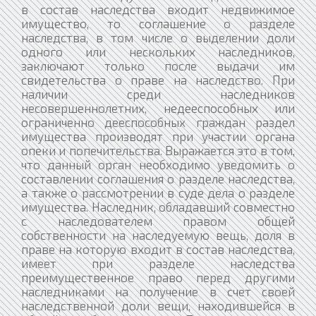
в состав наследства входит недвижимое
имущество, то соглашение о разделе
наследства, в том числе о выделении доли
одного или нескольких наследников,
заключают только после выдачи им
свидетельства о праве на наследство. При
наличии среди наследников
несовершеннолетних, недееспособных или
ограниченно дееспособных граждан раздел
имущества производят при участии органа
опеки и попечительства. Выражается это в том,
что данный орган необходимо уведомить о
составлении соглашения о разделе наследства,
а также о рассмотрении в суде дела о разделе
имущества. Наследник, обладавший совместно
с наследователем правом общей
собственности на наследуемую вещь, доля в
праве на которую входит в состав наследства,
имеет при разделе наследства
преимущественное право перед другими
наследниками на получение в счет своей
наследственной доли вещи, находившейся в