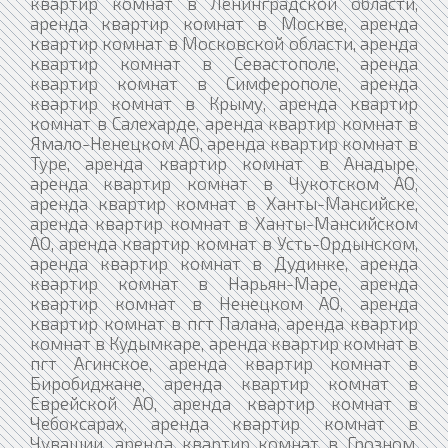
квартир комнат в Ленинградской области,
аренда квартир комнат в Москве, аренда
квартир комнат в Московской области, аренда
квартир комнат в Севастополе, аренда
квартир комнат в Симферополе, аренда
квартир комнат в Крыму, аренда квартир
комнат в Салехарде, аренда квартир комнат в
Ямало-Ненецком АО, аренда квартир комнат в
Туре, аренда квартир комнат в Анадыре,
аренда квартир комнат в Чукотском АО,
аренда квартир комнат в Ханты-Мансийске,
аренда квартир комнат в Ханты-Мансийском
АО, аренда квартир комнат в Усть-Ордынском,
аренда квартир комнат в Дудинке, аренда
квартир комнат в Нарьян-Маре, аренда
квартир комнат в Ненецком АО, аренда
квартир комнат в пгт Палана, аренда квартир
комнат в Кудымкаре, аренда квартир комнат в
пгт Агинское, аренда квартир комнат в
Биробиджане, аренда квартир комнат в
Еврейской АО, аренда квартир комнат в
Чебоксарах, аренда квартир комнат в
Чувашии, аренда квартир комнат в Грозном,