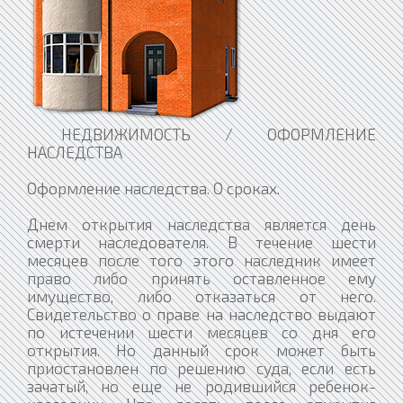
НЕДВИЖИМОСТЬ / ОФОРМЛЕНИЕ
НАСЛЕДСТВА
Оформление наследства. О сроках.
Днем открытия наследства является день
смерти наследователя. В течение шести
месяцев после того этого наследник имеет
право либо принять оставленное ему
имущество, либо отказаться от него.
Свидетельство о праве на наследство выдают
по истечении шести месяцев со дня его
открытия. Но данный срок может быть
приостановлен по решению суда, если есть
зачатый, но еще не родившийся ребенок-