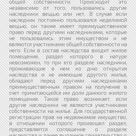
общей собственности. Происходит это
независимо от того, пользовались другие
наследники вещью или нет. В случае если
наследник постоянно пользовался неделимой
вещью, он также имеет преимущественное
право перед другими наследниками, которые
не пользовались этим имуществом и не
являются участниками общей собственности на
него. Если в состав наследства входит жилое
помещение, раздел которого в натуре
невозможен, то при его разделе наследники,
проживающие в нем ко дню открытия
наследства и не имеющие другого жилья,
обладают перед другими наследниками
преимущественным правом на получение в
счет причитающейся им доли данного жилого
помещения. Такое право возникает, если
другие наследники не являются участниками
собственности на жилье. Для государственной
регистрации прав на недвижимое имущество,
в отношении которого произошел раздел,
представляется соглашение о разделе
наследства и ранее выданное свидетельство о