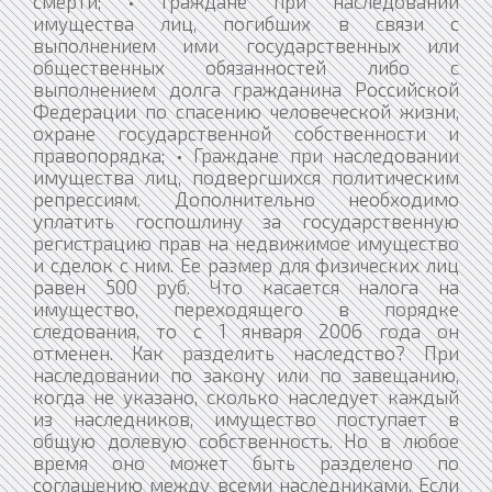
смерти; • Граждане при наследовании
имущества лиц, погибших в связи с
выполнением ими государственных или
общественных обязанностей либо с
выполнением долга гражданина Российской
Федерации по спасению человеческой жизни,
охране государственной собственности и
правопорядка; • Граждане при наследовании
имущества лиц, подвергшихся политическим
репрессиям. Дополнительно необходимо
уплатить госпошлину за государственную
регистрацию прав на недвижимое имущество
и сделок с ним. Ее размер для физических лиц
равен 500 руб. Что касается налога на
имущество, переходящего в порядке
следования, то с 1 января 2006 года он
отменен. Как разделить наследство? При
наследовании по закону или по завещанию,
когда не указано, сколько наследует каждый
из наследников, имущество поступает в
общую долевую собственность. Но в любое
время оно может быть разделено по
соглашению между всеми наследниками. Если