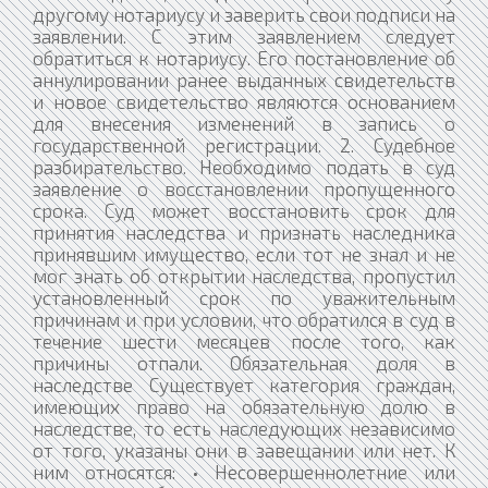
другому нотариусу и заверить свои подписи на
заявлении. С этим заявлением следует
обратиться к нотариусу. Его постановление об
аннулировании ранее выданных свидетельств
и новое свидетельство являются основанием
для внесения изменений в запись о
государственной регистрации. 2. Судебное
разбирательство. Необходимо подать в суд
заявление о восстановлении пропущенного
срока. Суд может восстановить срок для
принятия наследства и признать наследника
принявшим имущество, если тот не знал и не
мог знать об открытии наследства, пропустил
установленный срок по уважительным
причинам и при условии, что обратился в суд в
течение шести месяцев после того, как
причины отпали. Обязательная доля в
наследстве Существует категория граждан,
имеющих право на обязательную долю в
наследстве, то есть наследующих независимо
от того, указаны они в завещании или нет. К
ним относятся: • Несовершеннолетние или