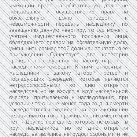
имеющий право на обязательную долю, не
пользовался и осуществление права на
обязательную долю приведет к
невозможности передать наследнику по
завещанию данную квартиру, то суд может с
учетом имущественного положения лица,
обладающего правом на обязательную долю,
уменьшить размер этой доли или отказать в ее
присуждении. Существует две категории
граждан, наследующих по закону наравне с
наследниками очереди. К ним относятся: •
Наследники по закону (второй, третьей и
последующих очередей), которые являются
нетрудоспособными ко дню открытия
наследства, но не входят в круг наследников
очереди, призываемой к наследованию, при
условии, что они не менее года со дня смерти
наследователя находились на его иждивении
независимо от того, проживали они вместе или
нет; • Другие граждане, которые не входят в
круг наследников, но ко дню открытия
наследства являлись нетрудоспособными и не