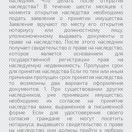
наследник. Что делать после открытия
наследства? В течение шести месяцев с
момента открытия наследства необходимо
подать заявление о принятии имущества.
Заявление вручают по месту его открытия
нотариусу или должностному лицу,
уполномоченному выдавать документы о
праве на наследство. После этого наследник
получает свидетельство о праве на наследство,
которое является основанием для
государственной регистрации прав на
наследуемую недвижимость. Пропущен срок
для принятия наследства Если по тем или иным
причинам пропущен срок принятия наследства,
то возможны два варианта оформления
документов. 1. При существовании других
наследников, уже принявших имущество,
необходимо их согласие на принятие
наследства вами, выраженное в письменной
форме. Если для удостоверения своего
согласия граждане не могут посетить
нотариуса, выдавшего свидетельство о праве
на наследство, они должны прийти к любому