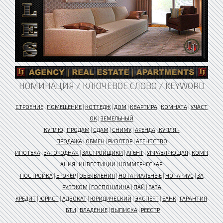
НОМИНАЦИЯ / КЛЮЧЕВОЕ СЛОВО / KEYWORD
СТРОЕНИЕ
|
ПОМЕЩЕНИЕ
|
КОТТЕДЖ
|
ДОМ
|
КВАРТИРА
|
КОМНАТА
|
УЧАСТ
ОК
|
ЗЕМЕЛЬНЫЙ
КУПЛЮ
|
ПРОДАМ
|
СДАМ
|
СНИМУ
|
АРЕНДА
|
КУПЛЯ -
ПРОДАЖА
|
ОБМЕН
|
РИЭЛТОР
|
АГЕНТСТВО
ИПОТЕКА
|
ЗАГОРОДНАЯ
|
ЗАСТРОЙЩИКИ
|
АГЕНТ
|
УПРАВЛЯЮЩАЯ
|
КОМП
АНИЯ
|
ИНВЕСТИЦИИ
|
КОММЕРЧЕСКАЯ
ПОСТРОЙКА
|
БРОКЕР
|
ОБЪЯВЛЕНИЯ
|
НОТАРИАЛЬНЫЕ
|
НОТАРИУС
|
ЗА
РУБЕЖОМ
|
ГОСПОШЛИНА
|
ПАЙ
|
БАЗА
КРЕДИТ
|
ЮРИСТ
|
АДВОКАТ
|
ЮРИДИЧЕСКИЙ
|
ЭКСПЕРТ
|
БАНК
|
ГАРАНТИЯ
|
БТИ
|
ВЛАДЕНИЕ
|
ВЫПИСКА
|
РЕЕСТР