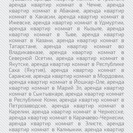
аренда квартир комнат в Чечне, аренда
квартир комнат в Абакане, аренда квартир
комнат в Хакасии, аренда квартир комнат в
Ижевске, аренда квартир комнат в Удмуртии,
аренда квартир комнат в Кызыле, аренда
квартир комнат в Тыве, аренда квартир
комнат в Казани, аренда квартир комнат в
Татарстане, аренда квартир комнат во
Владикавказе, аренда квартир комнат в
Северной Осетии, аренда квартир комнат в
Якутске, аренда квартир комнат в Республике
Саха (Якутия), аренда квартир комнат в
Саранске, аренда квартир комнат в Мордовии,
аренда квартир комнат в Йошкар-Оле, аренда
квартир комнат в Марий Эл, аренда квартир
комнат в Сыктывкаре, аренда квартир комнат
в Республике Коми, аренда квартир комнат в
Петрозаводске, аренда квартир комнат в
Карелии, аренда квартир комнат в Черкесске,
аренда квартир комнат в Карачаево-Черкесии,
аренда квартир комнат в Элисте, аренда
квартир комнат в Калмыкии, аренда квартир