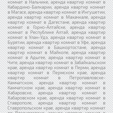
комнат в Нальчике, аренда квартир комнат в
Кабардино-Балкарии, аренда квартир комнат
в Магасе, аренда квартир комнат в Ингушетии,
аренда квартир комнат в Махачкале, аренда
квартир комнат в Дагестане, аренда квартир
комнат в Горно-Алтайске, аренда квартир
комнат в Республике Алтай, аренда квартир
комнат в Улан-Удэ, аренда квартир комнат в
Бурятии, аренда квартир комнат в Уфе, аренда
квартир комнат в Башкортостане, аренда
квартир комнат в Майкопе, аренда квартир
комнат в Адыгее, аренда квартир комнат в
Чите, аренда квартир комнат в Забайкальском
крае, аренда квартир комнат в Перми, аренда
квартир комнат в Пермском крае, аренда
квартир комнат в Петропавловске-
Камчатском, аренда квартир комнат в
Камчатском крае, аренда квартир комнат в
Хабаровске, аренда квартир комнат в
Хабаровском крае, аренда квартир комнат в
Ставрополе, аренда квартир комнат в
Ставропольском крае, аренда квартир комнат
во Владивостоке, аренда квартир комнат в