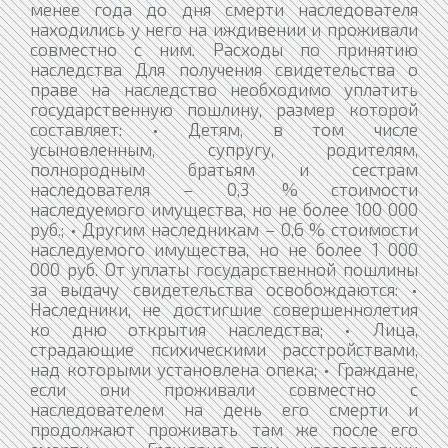
менее года до дня смерти наследователя
находились у него на иждивении и проживали
совместно с ним. Расходы по принятию
наследства Для получения свидетельства о
праве на наследство необходимо уплатить
государственную пошлину, размер которой
составляет: • Детям, в том числе
усыновленным, супругу, родителям,
полнородным братьям и сестрам
наследователя – 0,3 % стоимости
наследуемого имущества, но не более 100 000
руб.; • Другим наследникам – 0,6 % стоимости
наследуемого имущества, но не более 1 000
000 руб. От уплаты государственной пошлины
за выдачу свидетельства освобождаются: •
Наследники, не достигшие совершеннолетия
ко дню открытия наследства; • Лица,
страдающие психическими расстройствами,
над которыми установлена опека; • Граждане,
если они проживали совместно с
наследователем на день его смерти и
продолжают проживать там же после его