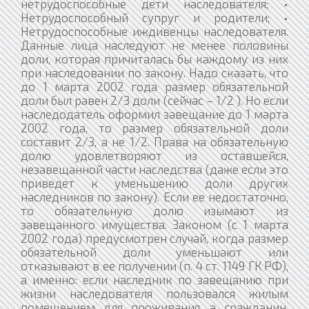
нетрудоспособные дети наследователя; •
Нетрудоспособный супруг и родители; •
Нетрудоспособные иждивенцы наследователя.
Данные лица наследуют не менее половины
доли, которая причиталась бы каждому из них
при наследовании по закону. Надо сказать, что
до 1 марта 2002 года размер обязательной
доли был равен 2/3 доли (сейчас – 1/2 ). Но если
наследодатель оформил завещание до 1 марта
2002 года, то размер обязательной доли
составит 2/3, а не 1/2. Права на обязательную
долю удовлетворяют из оставшейся,
незавещанной части наследства (даже если это
приведет к уменьшению доли других
наследников по закону). Если ее недостаточно,
то обязательную долю изымают из
завещанного имущества. Законом (с 1 марта
2002 года) предусмотрен случай, когда размер
обязательной доли уменьшают или
отказывают в ее получении (п. 4 ст. 1149 ГК РФ),
а именно: если наследник по завещанию при
жизни наследователя пользовался жилым
помещением для проживания, а гражданин,