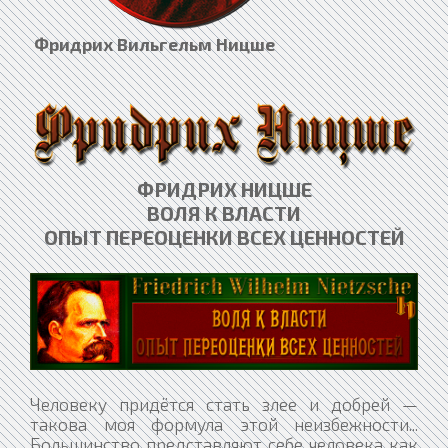
Фридрих Вильгельм Ницше
ФРИДРИХ НИЦШЕ
ВОЛЯ К ВЛАСТИ
ОПЫТ ПЕРЕОЦЕНКИ ВСЕХ ЦЕННОСТЕЙ​
Человеку придётся стать злее и добрей — такова моя формула этой неизбежности... Большинство представляют себе человека как нечто из частей и отдельностей: только когда их всё помыслишь вместе — вот тогда и появляется человек. Целые эпохи, целые народы в этом смысле являют собой нечто отрывочное; возможно, это как-то связано с экономией человеческого развития, что человек развивается частями. Однако это вовсе не повод забывать, что речь тем не менее идёт только об осуществлении синтетического человека, что более низкие люди, колоссальное их большинство, суть прелюдии и наброски, из взаимоигры которых тут и там является человек целиком, человек-рубеж, который и знаменует собой, сколь далеко продвинулось человечество. Однако оно движется вперёд не непрерывно, часто уже достигнутый тип снова утрачивается... — мы, к примеру, всеми усилиями трёх столетий всё ещё не достигли снова уровня человека ренессанса; а человек ренессанса, в свою очередь, в чём-то отставал от человека античности... 882 Все признают превосходство греческого человека, ренессансного человека, — но хотят получить его просто так, без его причин и условий. 883 «Очищение вкуса» может быть только следствием усиления типа. Наше сегодняшнее общество способно предъявить только образование — сам же образованный отсутствует. Великий синтетический человек, тот, в котором различные силы добротно и ладно впряжены в одно ярмо во имя одной цели — отсутствует. То, что мы сегодня имеем, это множественный человек, самый любопытный хаос из всех, какие, должно быть, встречались на свете: однако это не тот хаос, что до сотворения мира, а тот, что после: Гёте как красивейшее выражение этого типа (вот уж никак и нисколько не олимпиец!). 884 Гендель, Лейбниц, Гёте, Бисмарк — показательны для сильного немецкого типа. Непринуждённо живущие между противоречиями, полные той гибкой силы, что умело остерегается догм и доктрин, используя одну против другой, а сама оставаясь свободной. 885 Одно я понял точно: если бы возникновение великих и редкостных людей зависело от согласия многих (ещё и при условии, что они бы знали, какие свойства нужны для величия, равно как и то, за счёт чьих издержек всякое величие развивается) — ну, в таком случае сколько-нибудь значительных людей не было бы вообще никогда! Ход вещей, однако, вершит свой путь независимо от согласия или несогласия подавляющего большинства — вот почему кое-что удивительное на Земле всё-таки пробилось и прижилось. 886 Иерархия человеческих ценностей. а) Не следует судить о человеке по отдельным его делам {422}. Эпидермальные поступки. {423} Нет ничего более редкого, чем личностный поступок. Сословие, ранг, народ, раса, окружение, случай — всё это скорее находит выражение в деянии или поступке, нежели «личность». б) Не следует вообще предполагать, что многие люди — «личности». Кроме того, некоторые являют собой сразу несколько личностей, а большинство — не личности вовсе. Всюду, где перевешивают заурядные свойства, от которых зависит дальнейшее существование типа, наличие в человеке личности было бы расточительством, роскошью, тут вовсе не имело бы смысла о «личности» спрашивать. Это носители, инструменты трансмиссии {424}. в) «Личность» — факт относительно изолированный, а с точки зрения куда большей важности поддержания дальнейшего течения и заурядности — так и вовсе почти нечто противоестественное. Необходимые предпосылки для возникновения личности — это некоторая временная изоляция {425}, вынужденная жизнь на осадном положении, что-то вроде затворничества с большой степенью замуровки; а прежде всего — гораздо меньшая впечатлительность, чем у среднего человека, чья человечность контагиозна {426}. Первый вопрос относительно иерархии рангов: насколько тот или иной человек отмечен одиночностью, «штучностью» или стадностью. (В последнем случае его ценность заключается в свойствах, обеспечивающих дальнейшее существование его стада, его типа, в первом же — как раз в том, что его выделяет, изолирует, защищает и обеспечивает ему его одиночность.) Вывод: одиночный тип не следует оценивать по стадным критериям, а стадный — по одиночностным. С высшей точки зрения оба они необходимы, равно как необходим и их антагонизм, — и ничто так не достойно гонения, как пресловутая «желательность» чего-то третьего, что возникло бы из этих двух («добродетель» как гермафродитизм). Это ровно настолько же «желательно», как сближение и примирение полов. Типичное развитие — разверзание пропасти всё глубже... Понятие вырождения для обоих случаев: когда стадо по своим свойствам приближается к одиночным существам, а те к свойствам стада, — короче, когда они друг с другом сближаются. Это понятие вырождения находится в стороне от всякой моральной оценки. 887 Где следует искать самые сильные натуры. — Вымирание и вырождение одиночных видов больше и страшнее по своим масштабам; инстинкт стада и традиция ценностей — всё это против них; их орудия обороны, их защитные инстинкты и без того недостаточно сильны и надёжны, — нужно большое благоприятствование случая для их процветания (в самых низких и запущенных обществом сферах они процветают чаще всего; если надо найти личность, то именно в низах она сыщется скорей и верней, чем в средних классах!) Борьба сословий и классов, нацеленная на «равноправие». Когда она более или менее завершится, вот тут и разразится борьба против одиночной личности. В известном смысле легче всего таковая сумеет сохраниться и развиться в демократическом обществе: то есть там, где грубые средства обороны более не требуются, где уже существует определённая привычка к порядку, честности, справедливости и доверие к нормативным условиям. Сильных надо крепче всего привязывать, бдительней всего присматривать за ними, заковывать в цепи, сторожить — так повелевает инстинкт стада. Для них создаётся режим самоподавления, асктической изоляции или «обязанностей» работы на износ, — режим, при котором обрести себя уже невозможно. 888 Попытаюсь вывести экономическое обоснование добродетели. — Задача в том, чтобы сделать человека максимально полезным и сколько возможно приблизить его к безупречной машине: ради этой цели его надо оснастить добродетелями машины (то есть он должен научиться воспринимать состояния, при которых он функционирует как полезная машина, как наиболее полноценные: для этого нужно добиться, чтобы иные состояния представлялись ему как можно более тошными, опасными и скверными). Здесь первый камень преткновения — скука, однообразие, сопутствующие всякой машинальной деятельности. Научиться переносить эту скуку, и не только переносить, а видеть её в ореоле высшего удовольствия, — именно это оставалось до сих пор задачей всякого традиционного образования. Научиться чему-то, до чего нам не было дела, и именно в этом объективном «занятии» ощутить свой «долг»; научиться разделять в сознании оценку долга и радости, отделить их друг от друга — в этом и состоят неоценимая задача и бесценные достижения образовательной системы. Вот почему словесник по сию пору остаётся в наших школах «воспитателем вообще» {427}: сама его деятельность являет собой образец всякой доведённой до совершенства монотонной работы. Это под его знамёнами юношество доблестно приучается «зубрить» — то есть усваивает азы усердия в машинальном исполнении будущего долга (в качестве государственного служащего, супруга, конторского писаки, читателя газет и солдата). Подобное существование, видимо, ещё более нуждается в философском обосновании и прояснении, чем всякое иное: это значит, что приятные чувства необходимо силами какой-то непогрешимой инстанции вообще понизить в ранге, объявить неполноценными; тогда как «долг сам по себе», а быть может, даже пафос почтительности в отношении всего, что неприятно, — вознести, и даже более того: преподнести это требование как некий глас по ту сторону всякой полезности, приятности, целесообразности, — как императив... (Тип: Кант как фанатик формального понятия «ты должен»). 889 Экономическая оценка прежних идеалов. Законодатель (или инстинкт общества) выбирает некоторое число состояний и аффектов, задействование которых гарантирует стабильную производительность (машинализм как следствие регулярных потребностей этих аффектов и состояний.) Если предположить, что эти состояния и аффекты содержат в себе ингредиенты чего-то нежелательного, тогда следовало бы найти средство преодоления этого нежелательного за счёт ценностного представления, которое позволяло бы чувство неохоты, неудовольствия воспринимать как весьма ценное, то есть в высшем смысле радостное. Или, если свести это к формуле: «Как что-то неприятное сделать приятным?» Например, сделав его доказательством силы, власти, самопреодоления. Или если в нём доблестно проявляется наше послушание, наше согласие с законом. Равно как и наше чувство общности, чувство ближнего, чувство отчизны — доказательством нашей «человечности», нашего «альтруизма», нашего «героизма». Цель идеалов — побудить людей охотно делать неприятные вещи. 890 Умаление человека долгое время должно оставаться единственной целью: ибо сперва нужно создать просторный фундамент, дабы на нём мог разместиться более сильный вид человека. (Поскольку до сих пор всякий более сильный вид стоял на одном уровне с низшими.) 891 Абсурдное и презренное ханжество всякого идеализма, который не желает заурядность признавать заурядной и, вместо того чтобы испытывать торжество при виде исключительности, негодует при виде трусости, лживости, мелкости и низости. Не следует хотеть ничего иного! Надо только шире разверзать эту пропасть! Следует заставить высший вид обосабливаться — ценой жертв, которые он приносит своему бытию. Основная мысль: усугублять дистанции, не создавая противоположностей. Все промежуточные образования убирать, уменьшать их влиятельность: это главное средство, чтобы сохранить дистанции. 892 Разве можно посредственностям внушать отвращение к их посредственности! Как нетрудно заметить, я делаю как раз обратное: каждый шаг от посредственности ведёт — так я учу — в аморальность... 893 Ненависть к посредственности недостой