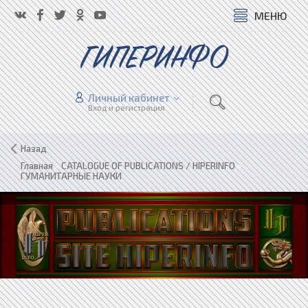
МЕНЮ
ГИПЕРИНФО
Личный кабинет
Вход и регистрация
Назад
Главная
»
CATALOGUE OF PUBLICATIONS / HIPERINFO
»
ГУМАНИТАРНЫЕ НАУКИ