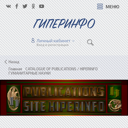
МЕНЮ
ГИПЕРИНФО
Личный кабинет
Вход и регистрация
Назад
Главная
»
CATALOGUE OF PUBLICATIONS / HIPERINFO
»
ГУМАНИТАРНЫЕ НАУКИ