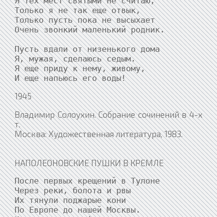
Я тех мест святыми не считаю,

Только я не так еще отвык,

Только пусть пока не высыхает

Очень звонкий маленький родник.

Пусть вдали от низенького дома

Я, мужая, сделаюсь седым.

Я еще приду к нему, живому,

И еще напьюсь его воды!
1945
Владимир Солоухин. Собрание сочинений в 4-х
т.
Москва: Художественная литература, 1983.
НАПОЛЕОНОВСКИЕ ПУШКИ В КРЕМЛЕ
После первых крещений в Тулоне

Через реки, болота и рвы

Их тянули поджарые кони

По Европе до нашей Москвы.
