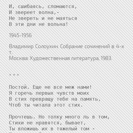
И, сшибаясь, сломаются,

И звереет волна,-

Не звереть и не маяться

В эти дни не вольна!
1945-1956
Владимир Солоухин. Собрание сочинений в 4-х
т.
Москва: Художественная литература, 1983.
* * *
Постой. Еще не все меж нами!

Я горечь первых чувств моих

В стих превращу тебе на память,

Чтоб ты читала этот стих.

Прочтешь. Но толку много ль в том,

Стихи не нравятся, бывает,

Ты вложишь их в тяжелый том -
