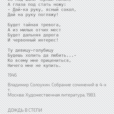
А глаза под стать ножу:

- Дай-ка руку, ясный сокол,

Дай на руку погляжу!

Будет тайная тревога,

А из милых отчих мест

Будет дальняя дорога

И червонный интерес!

Ту девицу-голубицу

Будешь холить да любить...-

Ко всему мне прицениться,

Ничего мне не купить.
1946
Владимир Солоухин. Собрание сочинений в 4-х
т.
Москва: Художественная литература, 1983.
ДОЖДЬ В СТЕПИ