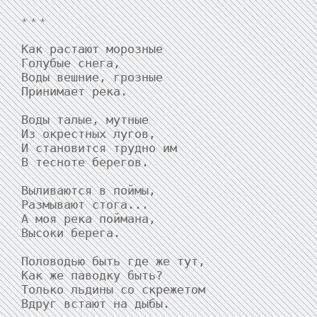
* * *
Как растают морозные

Голубые снега,

Воды вешние, грозные

Принимает река.

Воды талые, мутные

Из окрестных лугов,

И становится трудно им

В тесноте берегов.

Выливаются в поймы,

Размывают стога...

А моя река поймана,

Высоки берега.

Половодью быть где же тут,

Как же паводку быть?

Только льдины со скрежетом

Вдруг встают на дыбы.
