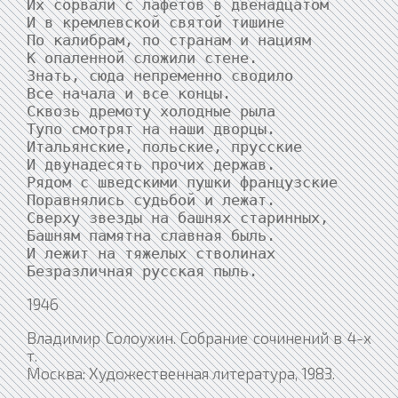
Их сорвали с лафетов в двенадцатом

И в кремлевской святой тишине

По калибрам, по странам и нациям

К опаленной сложили стене.

Знать, сюда непременно сводило

Все начала и все концы.

Сквозь дремоту холодные рыла

Тупо смотрят на наши дворцы.

Итальянские, польские, прусские

И двунадесять прочих держав.

Рядом с шведскими пушки французские

Поравнялись судьбой и лежат.

Сверху звезды на башнях старинных,

Башням памятна славная быль.

И лежит на тяжелых стволинах

Безразличная русская пыль.
1946
Владимир Солоухин. Собрание сочинений в 4-х
т.
Москва: Художественная литература, 1983.