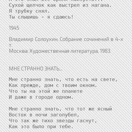
Сухой щелчок как выстрел из нагана.

Я трубку снял.

Ты слышишь - я сдаюсь!
1945
Владимир Солоухин. Собрание сочинений в 4-х
т.
Москва: Художественная литература, 1983.
МНЕ СТРАННО ЗНАТЬ...
Мне странно знать, что есть на свете,

Как прежде, дом с твоим окном.

Что ты на этой же планете

И даже в городе одном.

Мне странно знать, что тот же ясный

Восток в ночи заголубел,

Что так же тихо звезды гаснут,

Как это было при тебе.
