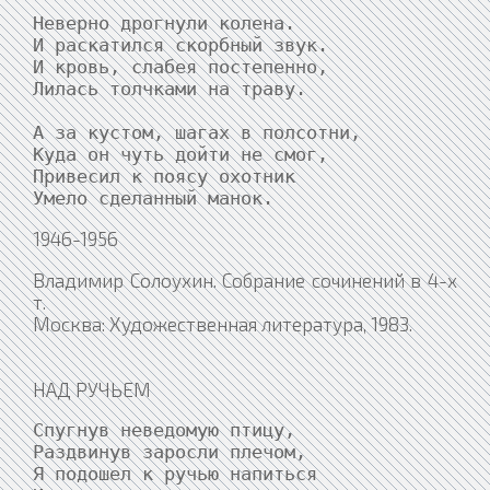
Неверно дрогнули колена.

И раскатился скорбный звук.

И кровь, слабея постепенно,

Лилась толчками на траву.

А за кустом, шагах в полсотни,

Куда он чуть дойти не смог,

Привесил к поясу охотник

Умело сделанный манок.
1946-1956
Владимир Солоухин. Собрание сочинений в 4-х
т.
Москва: Художественная литература, 1983.
НАД РУЧЬЕМ
Спугнув неведомую птицу,

Раздвинув заросли плечом,

Я подошел к ручью напиться
