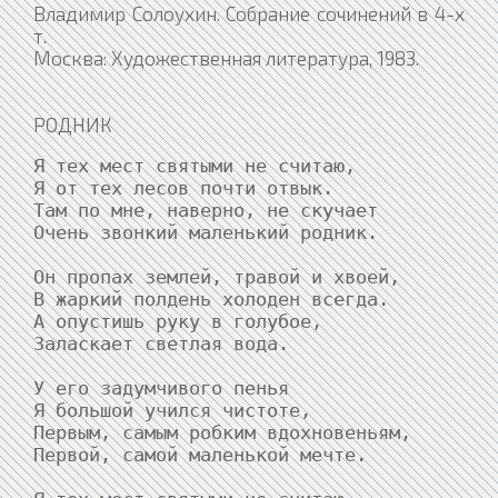
Владимир Солоухин. Собрание сочинений в 4-х
т.
Москва: Художественная литература, 1983.
РОДНИК
Я тех мест святыми не считаю,

Я от тех лесов почти отвык.

Там по мне, наверно, не скучает

Очень звонкий маленький родник.

Он пропах землей, травой и хвоей,

В жаркий полдень холоден всегда.

А опустишь руку в голубое,

Заласкает светлая вода.

У его задумчивого пенья

Я большой учился чистоте,

Первым, самым робким вдохновеньям,

Первой, самой маленькой мечте.
