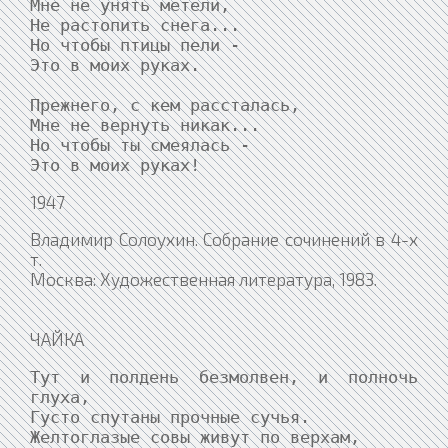
Мне не унять метели,

Не растопить снега...

Но чтобы птицы пели -

Это в моих руках.

Прежнего, с кем рассталась,

Мне не вернуть никак...

Но чтобы ты смеялась -

Это в моих руках!
1947
Владимир Солоухин. Собрание сочинений в 4-х
т.
Москва: Художественная литература, 1983.
ЧАЙКА
Тут и полдень безмолвен, и полночь 
глуха,

Густо спутаны прочные сучья.

Желтоглазые совы живут по верхам,
