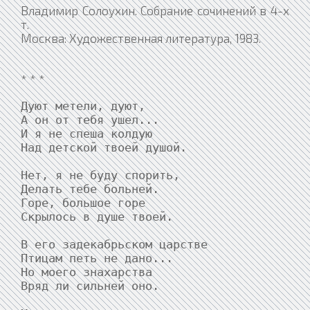
Владимир Солоухин. Собрание сочинений в 4-х
т.
Москва: Художественная литература, 1983.
* * *
Дуют метели, дуют,

А он от тебя ушел...

И я не спеша колдую

Над детской твоей душой.

Нет, я не буду спорить,

Делать тебе больней.

Горе, большое горе

Скрылось в душе твоей.

В его задекабрьском царстве

Птицам петь не дано...

Но моего знахарства

Вряд ли сильней оно.
