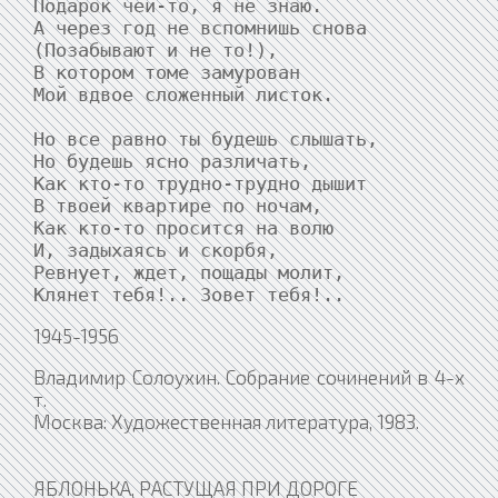
Подарок чей-то, я не знаю.

А через год не вспомнишь снова

(Позабывают и не то!),

В котором томе замурован

Мой вдвое сложенный листок.

Но все равно ты будешь слышать,

Но будешь ясно различать,

Как кто-то трудно-трудно дышит

В твоей квартире по ночам,

Как кто-то просится на волю

И, задыхаясь и скорбя,

Ревнует, ждет, пощады молит,

Клянет тебя!.. Зовет тебя!..
1945-1956
Владимир Солоухин. Собрание сочинений в 4-х
т.
Москва: Художественная литература, 1983.
ЯБЛОНЬКА, РАСТУЩАЯ ПРИ ДОРОГЕ