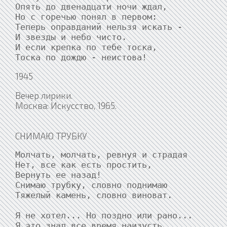
Опять до двенадцати ночи ждал,

Но с горечью понял в первом:

Теперь оправданий нельзя искать -

И звезды и небо чисто.

И если крепка по тебе тоска,

Тоска по дождю - неистова!
1945
Вечер лирики.
Москва: Искусство, 1965.
СНИМАЮ ТРУБКУ
Молчать, молчать, ревнуя и страдая

Нет, все как есть простить,

Вернуть ее назад!

Снимаю трубку, словно поднимаю

Тяжелый камень, словно виноват.

Я не хотел... Но поздно или рано...

Я это знал все время наизусть...
