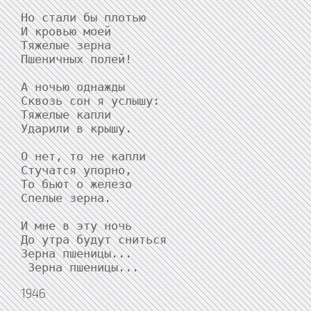
Но стали бы плотью

И кровью моей

Тяжелые зерна

Пшеничных полей!

А ночью однажды

Сквозь сон я услышу:

Тяжелые капли

Ударили в крышу.

О нет, то не капли

Стучатся упорно,

То бьют о железо

Спелые зерна.

И мне в эту ночь

До утра будут сниться

Зерна пшеницы...

 Зерна пшеницы...
1946