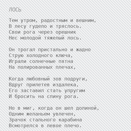
ЛОСЬ
Тем утром, радостным и вешним,

В лесу гудело и тряслось.

Свои рога через орешник

Нес молодой тяжелый лось.

Он трогал пристально и жадно

Струю холодного ключа,

Играли солнечные пятна

На полированных плечах,

Когда любовный зов подруги,

Вдруг прилетев издалека,

Его заставил стать упругим

И бросить на спину рога.

Но в миг, когда он шел долиной,

Одним желаньем увлечен,

Зрачок стального карабина

Всмотрелся в левое плечо.
