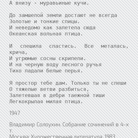
А внизу - муравьиные кучи.

До замшелой земли достают не всегда

Золотые и тонкие спицы.

И неведомо как залетела сюда

Океанская вольная птица.

И спешила спастись. Все металась, 
крича,

И угрюмые сосны скрипели.

И на черную воду лесного ручья

Тихо падали белые перья.

Я простор тебе дам. Только ты не спеши

О тяжелые ветви разбиться,

Залетевшая в дебри таежной тиши

Легкокрылая милая птица.
1947
Владимир Солоухин. Собрание сочинений в 4-х
т.
Москва: Художественная литература, 1983.