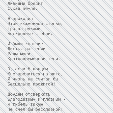
Ливнями бредит

Сухая земля.

Я проходил

Этой выжженной степью,

Трогал руками

Бескровные стебли.

И были колючие

Листья растений

Рады моей

Кратковременной тени.

О, если б дождем

Мне пролиться на жито,

Я жизнь не считал бы

Бесцельно прожитой!

Дождем отсверкать

Благодатным и плавным -

Я гибель такую

Не счел бы бесславной!
