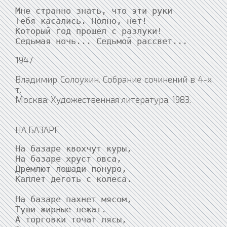
Мне странно знать, что эти руки

Тебя касались. Полно, нет!

Который год прошел с разлуки!

Седьмая ночь... Седьмой рассвет...
1947
Владимир Солоухин. Собрание сочинений в 4-х
т.
Москва: Художественная литература, 1983.
НА БАЗАРЕ
На базаре квохчут куры,

На базаре хруст овса,

Дремлют лошади понуро,

Каплет деготь с колеса.

На базаре пахнет мясом,

Туши жирные лежат.

А торговки точат лясы,
