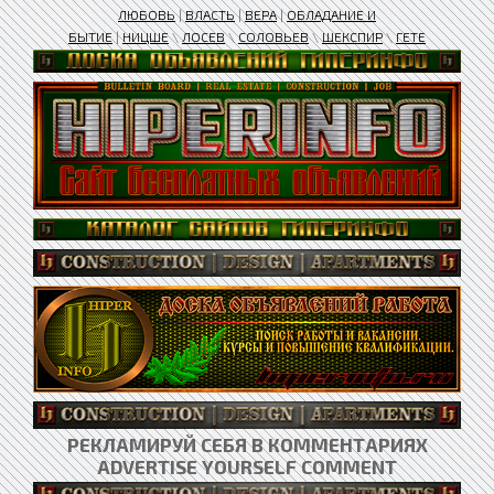
ЛЮБОВЬ
|
ВЛАСТЬ
|
ВЕРА
|
ОБЛАДАНИЕ И
БЫТИЕ
|
НИЦШЕ
\
ЛОСЕВ
\
СОЛОВЬЕВ
\
ШЕКСПИР
\
ГЕТЕ
РЕКЛАМИРУЙ СЕБЯ В КОММЕНТАРИЯХ
ADVERTISE YOURSELF COMMENT