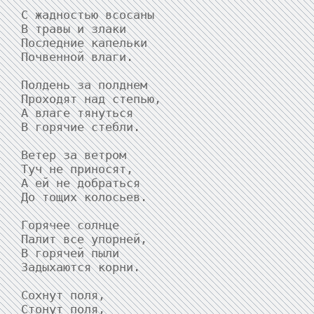
С жадностью всосаны

В травы и злаки

Последние капельки

Почвенной влаги.

Полдень за полднем

Проходят над степью,

А влаге тянуться

В горячие стебли.

Ветер за ветром

Туч не приносят,

А ей не добраться

До тощих колосьев.

Горячее солнце

Палит все упорней,

В горячей пыли

Задыхаются корни.

Сохнут поля,

Стонут поля,
