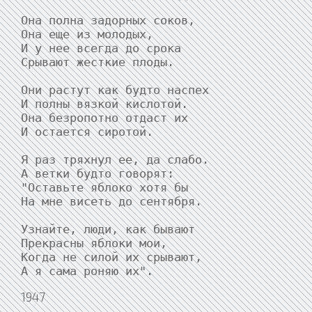
Она полна задорных соков,

Она еще из молодых,

И у нее всегда до срока

Срывают жесткие плоды.

Они растут как будто наспех

И полны вязкой кислотой.

Она безропотно отдаст их

И остается сиротой.

Я раз тряхнул ее, да слабо.

А ветки будто говорят:

"Оставьте яблоко хотя бы

На мне висеть до сентября.

Узнайте, люди, как бывают

Прекрасны яблоки мои,

Когда не силой их срывают,

А я сама роняю их".
1947