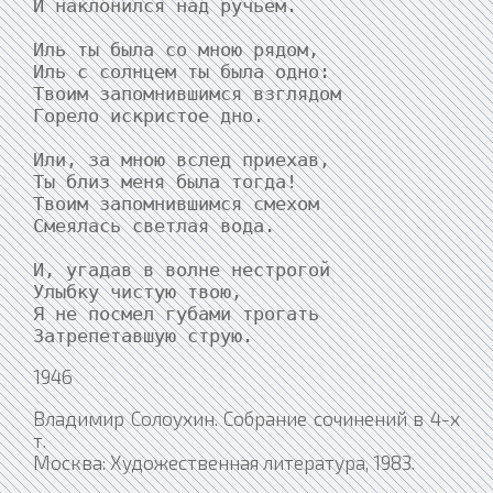
И наклонился над ручьем.

Иль ты была со мною рядом,

Иль с солнцем ты была одно:

Твоим запомнившимся взглядом

Горело искристое дно.

Или, за мною вслед приехав,

Ты близ меня была тогда!

Твоим запомнившимся смехом

Смеялась светлая вода.

И, угадав в волне нестрогой

Улыбку чистую твою,

Я не посмел губами трогать

Затрепетавшую струю.
1946
Владимир Солоухин. Собрание сочинений в 4-х
т.
Москва: Художественная литература, 1983.