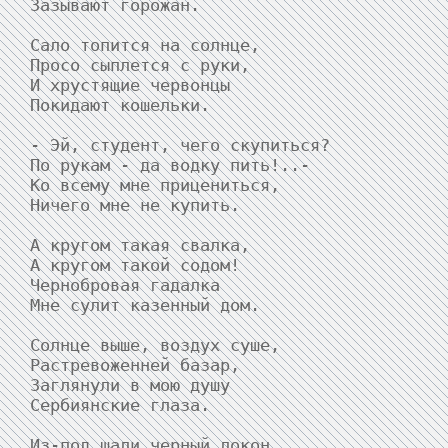
Зазывают горожан.

Сало топится на солнце,

Просо сыплется с руки,

И хрустящие червонцы

Покидают кошельки.

- Эй, студент, чего скупиться?

По рукам - да водку пить!..-

Ко всему мне прицениться,

Ничего мне не купить.

А кругом такая свалка,

А кругом такой содом!

Чернобровая гадалка

Мне сулит казенный дом.

Солнце выше, воздух суше,

Растревоженней базар,

Заглянули в мою душу

Сербиянские глаза.

Из-под шали черный локон,
