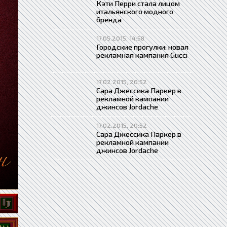
Кэти Перри стала лицом
итальянского модного
бренда
17.05.2015, 14:58
Городские прогулки: новая
рекламная кампания Gucci
17.02.2015, 20:52
Сара Джессика Паркер в
рекламной кампании
джинсов Jordache
17.02.2015, 20:52
Сара Джессика Паркер в
рекламной кампании
джинсов Jordache