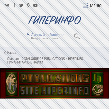
МЕНЮ
ГИПЕРИНФО
Личный кабинет
Вход и регистрация
Назад
Главная
»
CATALOGUE OF PUBLICATIONS / HIPERINFO
»
ГУМАНИТАРНЫЕ НАУКИ