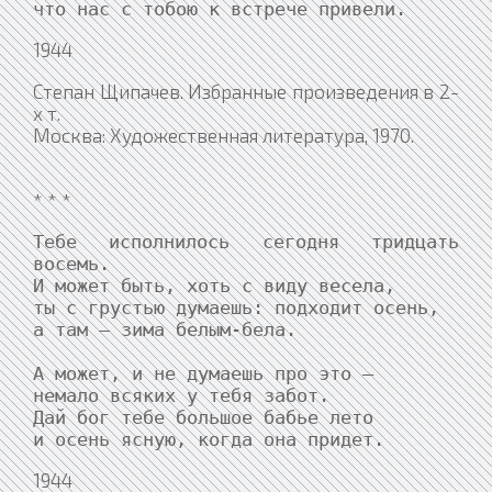
что нас с тобою к встрече привели.
1944
Степан Щипачев. Избранные произведения в 2-
х т.
Москва: Художественная литература, 1970.
* * *
Тебе исполнилось сегодня тридцать 
восемь.

И может быть, хоть с виду весела,

ты с грустью думаешь: подходит осень,

а там — зима белым-бела.

А может, и не думаешь про это —

немало всяких у тебя забот.

Дай бог тебе большое бабье лето

и осень ясную, когда она придет.
1944