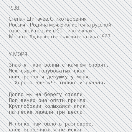
1938
Степан Щипачев. Стихотворения.
Россия - Родина моя. Библиотечка русской
советской поэзии в 50-ти книжках.
Москва: Художественная литература, 1967.
У МОРЯ
Знаю я, как волны с камнем спорят.

Меж сырых голубоватых скал

повстречал я девушку у моря.

- Хорошо здесь!- только и сказал.

Долго мы на берегу стояли.

Под вечер она опять пришла.

Круглобокий колыхался ялик,

на песке лежали три весла.

И легко нам было в разговоре,

слов особенных я не искал.
