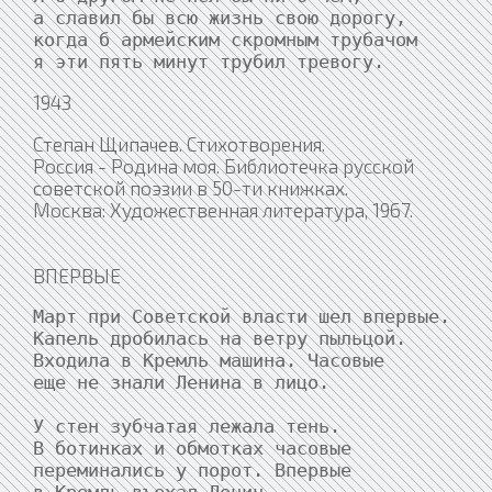
а славил бы всю жизнь свою дорогу,

когда б армейским скромным трубачом

я эти пять минут трубил тревогу.
1943
Степан Щипачев. Стихотворения.
Россия - Родина моя. Библиотечка русской
советской поэзии в 50-ти книжках.
Москва: Художественная литература, 1967.
ВПЕРВЫЕ
Март при Советской власти шел впервые.

Капель дробилась на ветру пыльцой.

Входила в Кремль машина. Часовые

еще не знали Ленина в лицо.

У стен зубчатая лежала тень.

В ботинках и обмотках часовые

переминались у порот. Впервые
