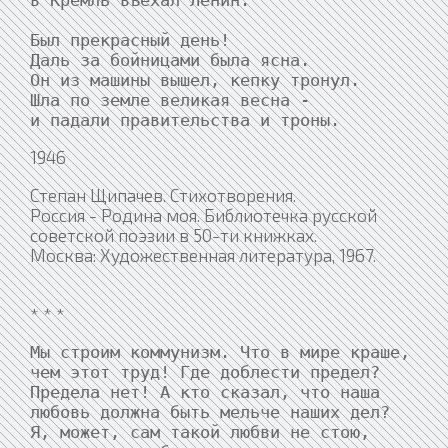
в Кремль въехал Ленин.

Был прекрасный день!

Даль за бойницами была ясна.

Он из машины вышел, кепку тронул.

Шла по земле великая весна -

и падали правительства и троны.
1946
Степан Щипачев. Стихотворения.
Россия - Родина моя. Библиотечка русской
советской поэзии в 50-ти книжках.
Москва: Художественная литература, 1967.
* * *
Мы строим коммунизм. Что в мире краше,

чем этот труд! Где доблести предел?

Предела нет! А кто сказал, что наша

любовь должна быть мельче наших дел?

Я, может, сам такой любви не стою,
