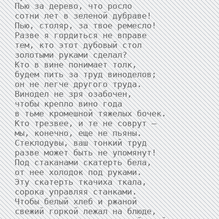
Пью за дерево, что росло

сотни лет в зеленой дубраве!

Пью, столяр, за твое ремесло!

Разве я гордиться не вправе

тем, кто этот дубовый стол

золотыми руками сделал?

Кто в вине понимает толк,

будем пить за труд виноделов;

он не легче другого труда.

Винодел не зря озабочен,

чтобы крепло вино года

в тьме кромешной тяжелых бочек.

Кто трезвее, и те не соврут —

мы, конечно, еще не пьяны.

Стеклодувы, ваш тонкий труд

разве может быть не упомянут!

Под стаканами скатерть бела,

от нее холодок под руками.

Эту скатерть ткачиха ткала,

сорока управляя станками.

Чтобы белый хлеб и ржаной

свежий горкой лежал на блюде,
