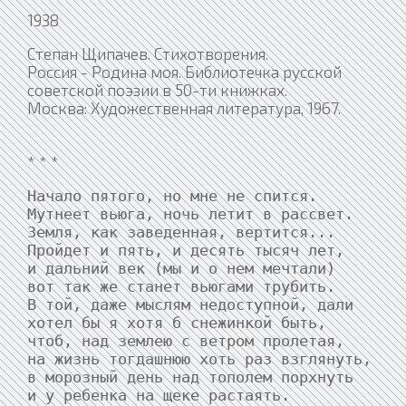
1938
Степан Щипачев. Стихотворения.
Россия - Родина моя. Библиотечка русской
советской поэзии в 50-ти книжках.
Москва: Художественная литература, 1967.
* * *
Начало пятого, но мне не спится.

Мутнеет вьюга, ночь летит в рассвет.

Земля, как заведенная, вертится...

Пройдет и пять, и десять тысяч лет,

и дальний век (мы и о нем мечтали)

вот так же станет вьюгами трубить.

В той, даже мыслям недоступной, дали

хотел бы я хотя б снежинкой быть,

чтоб, над землею с ветром пролетая,

на жизнь тогдашнюю хоть раз взглянуть,

в морозный день над тополем порхнуть

и у ребенка на щеке растаять.