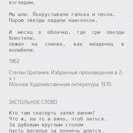
взглядом.

Мы шли. Похрустывали галька и песок.

Порою звезды падали наискосок.

И месяц в облачко, где три звезды 
блестели,

лежал на спинке, как младенец в 
колыбели.
1962
Степан Щипачев. Избранные произведения в 2-
х т.
Москва: Художественная литература, 1970.
ЗАСТОЛЬНОЕ СЛОВО
Кто там скатерть залил вином?

Что ж, на то и вино, чтоб литься.

За дубовым круглым столом

пусть веселье за полночь длится.
