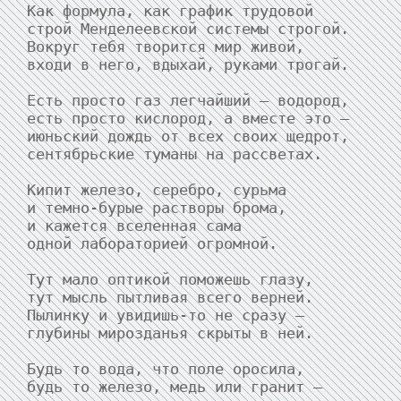
Как формула, как график трудовой

строй Менделеевской системы строгой.

Вокруг тебя творится мир живой,

входи в него, вдыхай, руками трогай.

Есть просто газ легчайший — водород,

есть просто кислород, а вместе это —

июньский дождь от всех своих щедрот,

сентябрьские туманы на рассветах.

Кипит железо, серебро, сурьма

и темно-бурые растворы брома,

и кажется вселенная сама

одной лабораторией огромной.

Тут мало оптикой поможешь глазу,

тут мысль пытливая всего верней.

Пылинку и увидишь-то не сразу —

глубины мирозданья скрыты в ней.

Будь то вода, что поле оросила,

будь то железо, медь или гранит —
