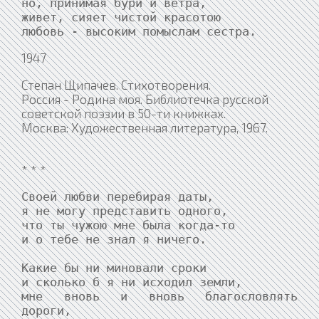
но, принимая бури и ветра,

живет, сияет чистой красотою

любовь - высоким помыслам сестра.
1947
Степан Щипачев. Стихотворения.
Россия - Родина моя. Библиотечка русской
советской поэзии в 50-ти книжках.
Москва: Художественная литература, 1967.
* * *
Своей любви перебирая даты,

я не могу представить одного,

что ты чужою мне была когда-то

и о тебе не знал я ничего.

Какие бы ни миновали сроки

и сколько б я ни исходил земли,

мне вновь и вновь благословлять 
дороги,
