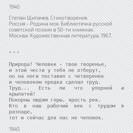
1940
Степан Щипачев. Стихотворения.
Россия - Родина моя. Библиотечка русской
советской поэзии в 50-ти книжках.
Москва: Художественная литература, 1967.
* * *
Природа! Человек - твое творенье,

и этой чести у тебя не отберут,

но на ноги поставил с четверенек

и человеком предка сделал труд.

Труд... Есть ли что упорней и 
крылатей!

Покорны людям горы, ярость рек.

Кто в наш рабочий век с трудом в 
разладе,

тот и сейчас для нас не человек.
1940