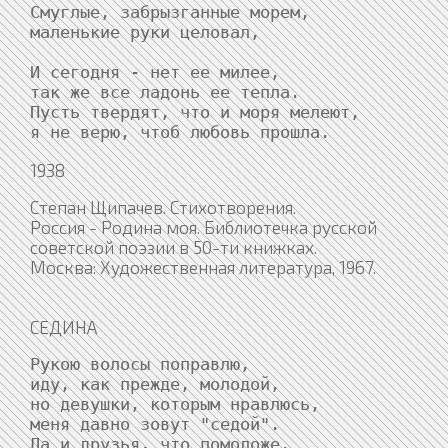
Смуглые, забрызганные морем,

маленькие руки целовал,

И сегодня - нет ее милее,

так же все ладонь ее тепла.

Пусть твердят, что и моря мелеют,

я не верю, чтоб любовь прошла.
1938
Степан Щипачев. Стихотворения.
Россия - Родина моя. Библиотечка русской
советской поэзии в 50-ти книжках.
Москва: Художественная литература, 1967.
СЕДИНА
Рукою волосы поправлю,

иду, как прежде, молодой,

но девушки, которым нравлюсь,

меня давно зовут "седой".

Да и друзья, что помоложе,
