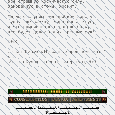
все страшную космическую силу,

закованную в атомы, хранит.

Мы не отступим, мы пробьем дорогу

туда, где замкнут мирозданья круг,—

и что приписывалось раньше богу,

все будет делом наших грешных рук!
1948
Степан Щипачев. Избранные произведения в 2-
х т.
Москва: Художественная литература, 1970.
Психология (5)
\
Психология (3)
\
Психология (2)
\
Психология
(1)
\
Психология (4)