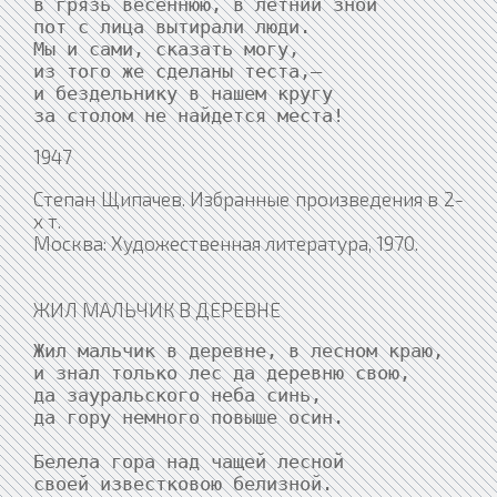
в грязь весеннюю, в летний зной

пот с лица вытирали люди.

Мы и сами, сказать могу,

из того же сделаны теста,—

и бездельнику в нашем кругу

за столом не найдется места!
1947
Степан Щипачев. Избранные произведения в 2-
х т.
Москва: Художественная литература, 1970.
ЖИЛ МАЛЬЧИК В ДЕРЕВНЕ
Жил мальчик в деревне, в лесном краю,

и знал только лес да деревню свою,

да зауральского неба синь,

да гору немного повыше осин.

Белела гора над чащей лесной

своей известковою белизной.
