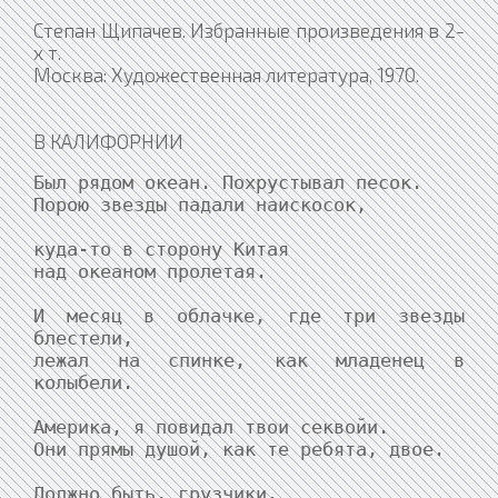
Степан Щипачев. Избранные произведения в 2-
х т.
Москва: Художественная литература, 1970.
В КАЛИФОРНИИ
Был рядом океан. Похрустывал песок.

Порою звезды падали наискосок,

куда-то в сторону Китая

над океаном пролетая.

И месяц в облачке, где три звезды 
блестели,

лежал на спинке, как младенец в 
колыбели.

Америка, я повидал твои секвойи.

Они прямы душой, как те ребята, двое.

Должно быть, грузчики.
