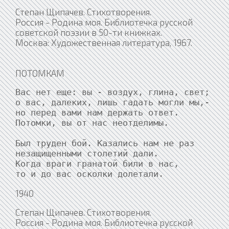
Степан Щипачев. Стихотворения.
Россия - Родина моя. Библиотечка русской
советской поэзии в 50-ти книжках.
Москва: Художественная литература, 1967.
ПОТОМКАМ
Вас нет еще: вы - воздух, глина, свет;

о вас, далеких, лишь гадать могли мы,-

но перед вами нам держать ответ.

Потомки, вы от нас неотделимы.

Был труден бой. Казались нам не раз

незащищенными столетий дали.

Когда враги гранатой били в нас,

то и до вас осколки долетали.
1940
Степан Щипачев. Стихотворения.
Россия - Родина моя. Библиотечка русской