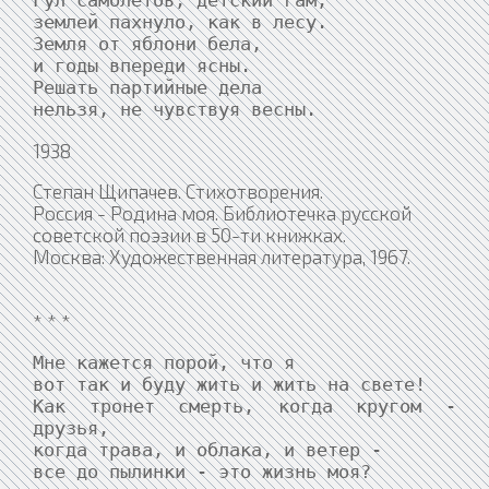
Гул самолетов, детский гам;

землей пахнуло, как в лесу.

Земля от яблони бела,

и годы впереди ясны.

Решать партийные дела

нельзя, не чувствуя весны.
1938
Степан Щипачев. Стихотворения.
Россия - Родина моя. Библиотечка русской
советской поэзии в 50-ти книжках.
Москва: Художественная литература, 1967.
* * *
Мне кажется порой, что я

вот так и буду жить и жить на свете!

Как тронет смерть, когда кругом - 
друзья,

когда трава, и облака, и ветер -

все до пылинки - это жизнь моя?