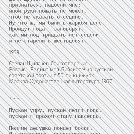
признаться, надоели мне:

иной руки пожать не может,

чтоб не сказать о седине.

Ну что ж, мы были в жарком деле.

Пройдут года - заговорят,

как мы под тридцать лет седели

и не старели в шестьдесят.
1939
Степан Щипачев. Стихотворения.
Россия - Родина моя. Библиотечка русской
советской поэзии в 50-ти книжках.
Москва: Художественная литература, 1967.
* * *
Пускай умру, пускай летят года,

пускай я прахом стану навсегда.

Полями девушка пойдет босая.
