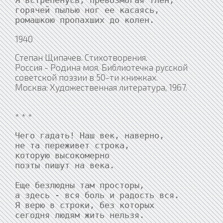
Я встрепенусь, превозмогая тлен,

горячей пылью ног ее касаясь,

ромашкою пропахших до колен.
1940
Степан Щипачев. Стихотворения.
Россия - Родина моя. Библиотечка русской
советской поэзии в 50-ти книжках.
Москва: Художественная литература, 1967.
* * *
Чего гадать! Наш век, наверно,

не та переживет строка,

которую высокомерно

поэты пишут на века.

Еще безлюдны там просторы,

а здесь - вся боль и радость вся.

Я верю в строки, без которых

сегодня людям жить нельзя.