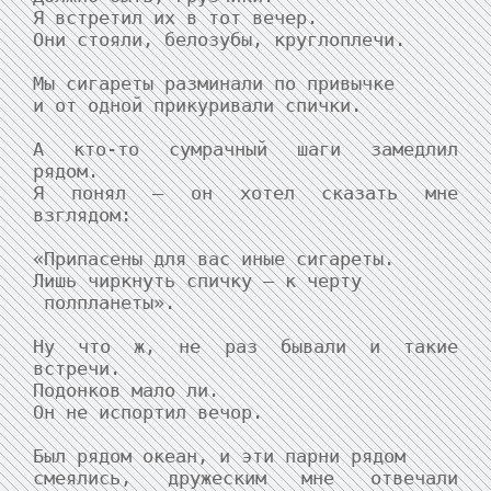
Я встретил их в тот вечер.

Они стояли, белозубы, круглоплечи.

Мы сигареты разминали по привычке

и от одной прикуривали спички.

А кто-то сумрачный шаги замедлил 
рядом.

Я понял — он хотел сказать мне 
взглядом:

«Припасены для вас иные сигареты.

Лишь чиркнуть спичку — к черту

 полпланеты».

Ну что ж, не раз бывали и такие 
встречи.

Подонков мало ли.

Он не испортил вечор.

Был рядом океан, и эти парни рядом

смеялись, дружеским мне отвечали 