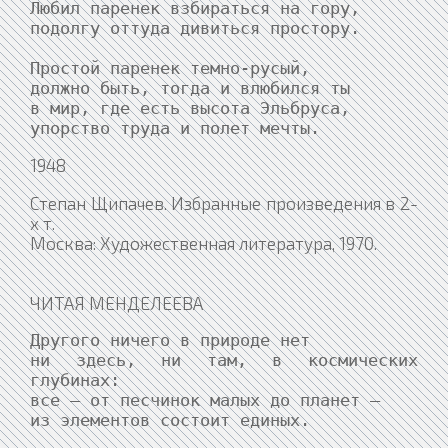
Любил паренек взбираться на гору,

подолгу оттуда дивиться простору.

Простой паренек темно-русый,

должно быть, тогда и влюбился ты

в мир, где есть высота Эльбруса,

упорство труда и полет мечты.
1948
Степан Щипачев. Избранные произведения в 2-
х т.
Москва: Художественная литература, 1970.
ЧИТАЯ МЕНДЕЛЕЕВА
Другого ничего в природе нет

ни здесь, ни там, в космических 
глубинах:

все — от песчинок малых до планет —

из элементов состоит единых.
