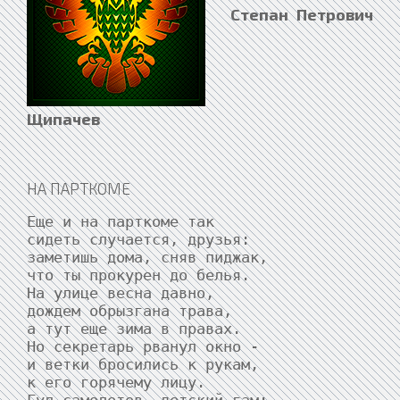
Степан Петрович
Щипачев
НА ПАРТКОМЕ
Еще и на парткоме так

сидеть случается, друзья:

заметишь дома, сняв пиджак,

что ты прокурен до белья.

На улице весна давно,

дождем обрызгана трава,

а тут еще зима в правах.

Но секретарь рванул окно -

и ветки бросились к рукам,

к его горячему лицу.
