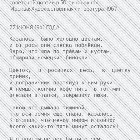
советской поэзии в 50-ти книжках.
Москва: Художественная литература, 1967.
22 ИЮНЯ 1941 ГОДА
Казалось, было холодно цветам,

и от росы они слегка поблёкли.

Зарю, что шла по травам и кустам,

обшарили немецкие бинокли.

Цветок, в росинках весь, к цветку 
приник,

и пограничник протянул к ним руки.

А немцы, кончив кофе пить, в тот миг

влезали в танки, закрывали люки.

Такою все дышало тишиной,

что вся земля еще спала, казалось.

Кто знал, что между миром и войной

всего каких-то пять минут осталось!

Я о другом не пел бы ни о чем,
