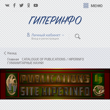
МЕНЮ
ГИПЕРИНФО
Личный кабинет
Вход и регистрация
Назад
Главная
»
CATALOGUE OF PUBLICATIONS / HIPERINFO
»
ГУМАНИТАРНЫЕ НАУКИ