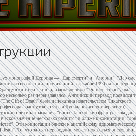
трукции
вух монографий Деррида — "Дар смерти" и "Апории". "Дар сме
возник из его лекции, прочитанной в декабре 1990 на конференц
Французский текст книги, озаглавленной "Dormer la mort", был
пор несколько раз переиздавался. Английский перевод появился т
"The Gift of Death" была напечатана издательством Чикагского
профессора французского языка Луизианского университета).
зский оригинал заглавия: "dormer la mort"; во французском дос
тическое значение несколько разнится и ближе к коннотации, "до
ийство". Эти коннотации близки к английскому идиоматическому
 death". To, что затеял переводчик, может показаться рискованн
 в плане содержания самого текста, так и в контексте последни