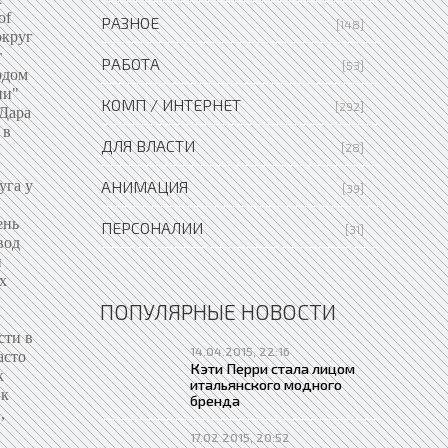
of
РАЗНОЕ
[148]
округ
т
РАБОТА
[53]
одом
ии"
КОМП / ИНТЕРНЕТ
[292]
"Дара
 в
ДЛЯ ВЛАСТИ
[28]
я чьего глаза, ни для каких средств выражения оказывается секрет существования этой души. Что касается смерти Другого (а это, не следует забывать, есть третье направление анализа, в котором Деррида следует за Левинасом), то там секрет, точнее, секреторность, становится ключом для угадывания смысла еще одного нового для деконструкции понятия — оплакивания умерших (особенно в "Glas"). Скорбь, оплакивание умершего Другого состоит в отделении се
АНИМАЦИЯ
[39]
ПЕРСОНАЛИИ
[31]
ПОПУЛЯРНЫЕ НОВОСТИ
14.04.2015, 22:16
Кэти Перри стала лицом
итальянского модного
бренда
17.02.2015, 20:52