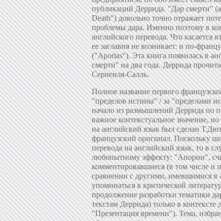
публикаций Деррида. "Дар смерти" (а
Death") довольно точно отражает пот
проблемы дара. Именно поэтому в ко
английского перевода. Что касается 
ее заглавия не возникает: и по-франц
("Aporias"). Эта книга появилась в а
смерти" на два года. Деррида прочи
Сериенля-Салль.
Полное название первого французского издания этой книги "Апории / Умирание — ожидание друг друга у "пределов истины" / за "пределами истины". Как прояснится позже, этот подзаголовок, ведущий свое начало из размышлений Деррида по поводу фрагмента хайдеггеровского "Бытия и времени", имеет очень важное контекстуальное значение, но в переводах и переизданиях "Апорий" его уже больше нет. Перевод на английский язык был сделан Т.Дютуа, издан Стэнфордским университетом в 1993, когда появился и французский оригинал. Поскольку широкую известность книги Деррида приобретают обычно после их перевода на английский язык, то в случае с рассматриваемыми текстами это привело к довольно любопытному эффекту: "Апории", считавшиеся не очень существенной книгой Деррида и мало комментировавшиеся (в том числе и по причине их неясности, точнее, контекстуальной непроясненности в сравнении с другими, имевшимися в английском переводе текстами Деррида), вдруг стали довольно часто упоминаться в критической литературе. Причина здесь очевидна — "Апории" были явно задуманы как продолжение разработки тематики дара и могут быть поняты (насколько вообще это слово применимо к текстам Деррида) только в контексте других его работ о даре — даре смерти и даре времени ("Апории", "Презентация времени"). Тема, избранная Деррида для этих двух работ, имеет свое формальное обоснование (которое, как станет яснее позже, становится глубоко содержательным): обе книги посвящены двум современным философам, по разным причинам ушедшим из жизни. Один из них, Коитчи Тоясаки, которому посвящены "Апории", был другом Деррида. Судя по тому, что Деррида говорит о нем во введении, Тоясаки был философом, которого глубоко интересовала проблема смерти и смерть которого была неожиданной, хотя и предвиденной, точнее, осмысленной Тоясаки (как явствует из контекста, по причине его философских интересов). С чешским философом Яном Паточкой, которому посвящен "Дар смерти", Деррида не был знаком лично. Паточка умер 13 марта 1977 после 10-часового допроса в полицейском участке коммунистической Праги от кровоизлияния в мозг по официальному диагнозу, а практически в результате зверского избиения. Паточка был арестован вместе с двумя другими известными правозащитниками, одним из которых был Вацлав Гавел. Паточка оставил после себя большое феноменологическое наследие, часть которого недавно была издана в США, вместе с анализом его творчества, профессором Бостонского университета Еразимом Кохаком. Избранные тексты Паточки были также изданы во Франции с предисловием Рикера. Трагическая судьба Паточки отразилась во французском названии книги Деррида, которое, как уже отмечалось, близко к смысловой коннотации "убийство". Как замечает Деррида в "Апориях", его дискурс разворачивается как предполагаемая, хотя, конечно, никогда не реализовавшаяся в действительности полемика между З.Фрейдом, Хайдеггером и Левинасом. Направление этой полемики Деррида фиксирует на 121 странице "Апорий", где пишет о "треугольном дебате, который мы приписали Фрейду, Хайдеггеру и Левинасу: по отношению к смерти как таковой, к своей собственной смерти и смерти другого". В "Даре смерти" к этой геометрической фигуре диспута прибавляется еще несколько углов, образованных концепциями Платона, христианской экзегетики, И.Канта, Г.Гегеля, С.Кьеркегора, Ницше, Паточки. Образовавшийся многоугольник охватывает, или призван охватить, проблему смерти, причем "топография" углов (это выражение Деррида) постоянно расширяется. Этот охват, как можно предположить, не есть простое суммирова