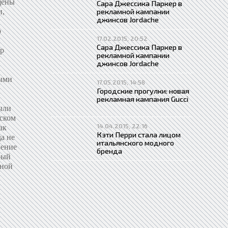
Сара Джессика Паркер в
рекламной кампании
джинсов Jordache
17.02.2015, 20:52
Сара Джессика Паркер в
рекламной кампании
джинсов Jordache
17.05.2015, 14:58
Городские прогулки: новая
рекламная кампания Gucci
14.04.2015, 22:16
Кэти Перри стала лицом
итальянского модного
бренда