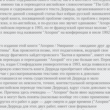
 именно так и переводится английское словосочетание "The Gift 
енции и содержание данного текста Деррида, организованного в
нтексте данной словарной статьи был избран русский эквивален
второй книги, посвященной проблеме смерти, то проблем с перев
узски, и по-английски, и по-русски оно звучит одинаково: "Апор
нглийском переводе в 1993, но ее французский оригинал моложе 
тал лекцию под названием "Апории" на конференции в июле 1992
ние всего того, что было сказано данными мыслителями по поводу смерти, а специфически-деконструктивистское мероприятие приведения их в состояние дискуссии друг с другом, дискуссии, в которой говорят их тексты. Формы этой дискуссии не имеют ничего общего ни с традиционной философской критикой, ни с эклектическим соединением фрагментов различных концепций. Итак, философская дискуссия о смерти. Первый вопрос, который может возникнуть здесь, есть вопрос о том, почему вообще Деррида обращается к проблеме смерти и почему его обращение так часто и настойчиво. Как представляется, Деррида сам отвечает на этот вопрос, когда рассуждает в "Даре смерти" о том, что смерть есть единственная ситуация человеческого существования (или несуществования), в которой человек оказывается один на один с самим собой, когда, следовательно, его субъективность и индивидуальность проявляются (или должны проявится) в наибольшей степени, когда, следовательно, ответ на вопрос "что есть человек?" кажется возможным (или невозможным). Смерть есть единственная ситуация человеческого существования, в которой данный конкретный индивид оказывается незаменимым, когда он полностью идентифицируется с самим собой в том смысле, что он не может передать свою смерть кому-то другому. "Никто не может умереть за меня, вместо меня, это я, тот, кто умирает; только в этой ситуации я остаюсь наедине с собой, мир уходит, и я наконец обретаю самого себя". Деррида, в общем, не претендует на оригинальность этой трактовки: в данном отрывке он обращается к хайдеггеровской интерпретации смерти в § 47 "Бытия и времени": "Умирание есть нечто такое, что любой и каждый Dasein должен осуществить сам, должен взять на себя в положенное время". Хайдегтер тоже не предлагает ничего принципиально нового в общем подходе (хотя, бесспорно, оригинален в процедуре, о чем ниже): он следует давней философской традиции, наиболее полно и раньше всего выраженной в западной культуре в платоновском диалоге "Федр", где Платон обращается к смерти Сократа. Он анализирует и оценивает смерть, как возможность (более того, необходимость) для души, наконец, отделиться от тела и дать тем самым полный смысл своему существованию. В этом контексте смерть есть дар обретения себя. Вся жизнь должна быть тем, что Сократ называет практикой смерти, и только тогда она достойна называться человеческой жизнью. Л.Шестов в "Апофеозе беспочвенности", рассуждая об истинных вопросах человеческой жизни, замечает, что для подавляющего большинства людей такой вопрос только один, и он касается смысла и предназначения смерти, ее несправедливости и задается он в момент расставания с жизнью. Все это рассуждение идет в контексте анализа философии как таковой. Философы, по Шестову, задают подобные вопросы профессионально (хотя, как правило, начинают как любители). Когда человек болен, призывают врача; когда он умирает или вопрошает о смерти, должны звать философа, точнее, философию. Эти рассуждения Шестова представляют собой парафраз Платоновского "Федра" (80е), где философия определяется как "практикующая смерть", "берущая на себя заботу о смерти" (отсюда очень близко до хайдеггеровского понятия "заботы", "Sorge", и Деррида эту линию прослеживает в "Даре смерти"). Неизбывное одиночество, точнее, единственность смерти и незаменимость умирающего (то есть, любого и каждого из нас), таким образом, имеет в качестве своего побочного или, если утодно, основного продукта, осознание субъектом самого себя, своей истинной сути (даже если эта суть сводится просто к отъединению себя от мира и других людей). Платон и вся христианская традиция идентифицируют эту сущность с душой, Деррида называет ее "субъективностью". То, что происходит в связи с умиранием, он определяет как "субъективирующую интериоризацию". Если отвлечься от проблемы смерти и посмотреть на философию Деррида в общем, особенно в свете его последних публикаций, то все более очевидно, что именно тематика субъективности или субъективирующей интериоризации является стержневой для деконструкции. Тяжкий философский грех, в котором так часто обвиняют деконструкцию — эстетизм — действительно присутствует в ней. Причем в деконструкции можно найти обе разновидности эстетизма — и расхожий вариант игры с примерами ("ротационный метод", по выражению Кьеркегора) и кантовскую эстетику (из "Критики способности суждения", где эстетическое суждение, как суждение о красоте, не может устанавливать или предписывать себе те концепции, согласно которым оно судит). Эстетизм Деррида определяется его субъективизмом, его предпочтительным вниманием к тому, что Кьеркегор называл "внутренним Я". Проблема смерти, поэтому, вполне логично (хотя это слово и нельзя применять к деконструкции) приобретает статус центральной в деконструкции, как то и должно быть в философии, если следовать Сократу и Платону. Из анализа этой проблематики (или прислушивания к ней) протягиваются цепочки ко многим ранним концепциям Деррида. Итак, вернемся к проблематике смерти, дара смерти как единственной возможности обрести себя и попробуем проследовать за Деррида в ее анализе. Помимо этой содержательной цепочки еще две линии рассмотрения, которые следует держать в поле зрения — упомянутую выше "топографию углов" и связь тематики смерти с другими деконструктивистскими понятиями и концепциями. Одним из деконструктивистских понятий последних лет является понятие "секрета", "тайны", неповторимых и потому непередаваемых дискурсивными средствами особенностей конкретного индивида, ситуаций его существования. "Дар смерти" обращает внимание на ту смысловую коннотацию этого термина, которая имеет своим началом латинское "secretum", что означает "отделять", "выделять" (в русском языке этот смысл сохранен в основном в медицинской терминологии, например, "железы внутренней секреции"). Эта секретность (точнее, "секреторность") характеризует то, что происходит с душой или субъективностью в ситуации умирания — она отделяется от тела, отстраняется от него. Отделяясь от видимого тела, душа становится невидимой, и такой же невидимой, непроницаемой ни дл