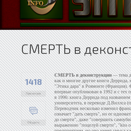
СМЕРТЬ в деконс
СМЕРТЬ в деконструкции
— тема д
1418
как и многие другие книги Деррида, 
"Этика дара" в Роямонте (Франция). 
впервые опубликован в 1992 и с тех 
Просмотров
в 1996: книга Деррида под названием 
университета, в переводе Д.Виллса (
Переводчик несколько изменил францу
означает "дать смерть", но ее идиома
до смерти", даже "совершить самоуб
Обсудить
выражению "поцелуй смерти", "kiss of
предприятием, но оно имеет смысл как