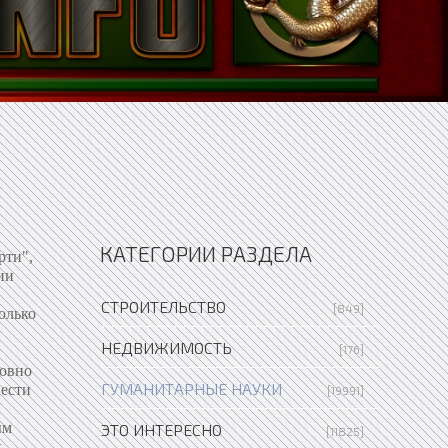
КАТЕГОРИИ РАЗДЕЛА
рти",
ии
СТРОИТЕЛЬСТВО
[849]
олько
НЕДВИЖИМОСТЬ
[176]
ловно
ГУМАНИТАРНЫЕ НАУКИ
вести
[19991]
ым
ЭТО ИНТЕРЕСНО
[11825]
х