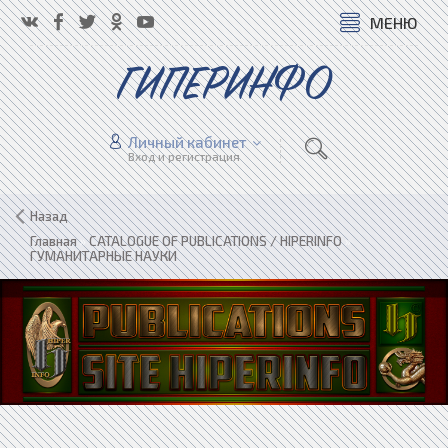
МЕНЮ
ГИПЕРИНФО
Личный кабинет
Вход и регистрация
Назад
Главная
»
CATALOGUE OF PUBLICATIONS / HIPERINFO
»
ГУМАНИТАРНЫЕ НАУКИ